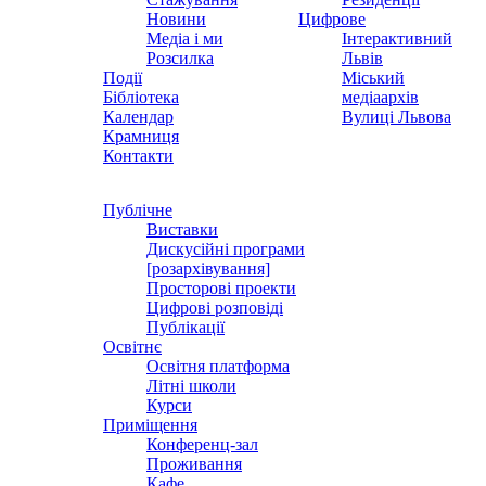
Новини
Цифрове
Медіа і ми
Інтерактивний
Розсилка
Львів
Події
Міський
Бібліотека
медіаархів
Календар
Вулиці Львова
Крамниця
Контакти
Публічне
Виставки
Дискусійні програми
[розархівування]
Просторові проекти
Цифрові розповіді
Публікації
Освітнє
Освітня платформа
Літні школи
Курси
Приміщення
Конференц-зал
Проживання
Кафе