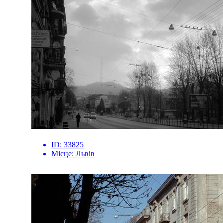
ID:
33825
Місце:
Львів