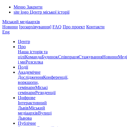
Меню
Закрити
site logo
Центр міської історії
Міський медіаархів
Новини
[розархівування]
FAQ
Про проект
Контакти
Eng
Центр
Про
Наша історія та
цілі
Команда
Будинок
Співпраця
Стажування
Новини
Меді
і ми
Розсилка
Події
Академічне
Дослідження
Конференції,
воркшопи,
семінари
Міські
семінари
Резиденції
Цифрове
Інтерактивний
Львів
Міський
медіаархів
Вулиці
Львова
Публічне