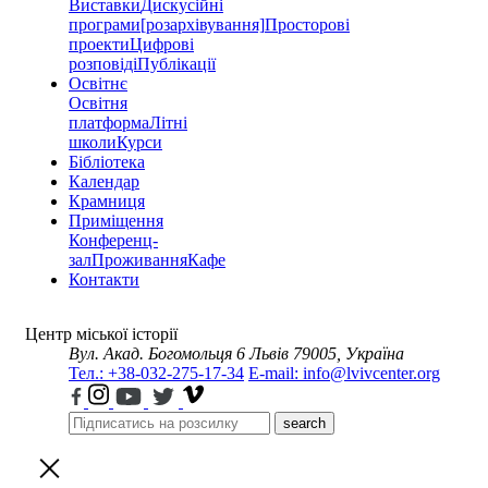
Виставки
Дискусійні
програми
[розархівування]
Просторові
проекти
Цифрові
розповіді
Публікації
Освітнє
Освітня
платформа
Літні
школи
Курси
Бібліотека
Календар
Крамниця
Приміщення
Конференц-
зал
Проживання
Кафе
Контакти
Центр міської історії
Вул. Акад. Богомольця 6
Львів 79005, Україна
Тел.: +38-032-275-17-34
E-mail: info@lvivcenter.org
search