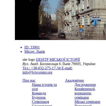
ID:
33901
Місце:
Львів
site logo
ЦЕНТР МІСЬКОЇ ІСТОРІЇ
Вул. Акад. Богомольця 6
Львів 79005, Україна
Тел.: +38-032-275-17-34
E-mail:
info@lvivcenter.org
Про нас
Академічне
Наша історія та
Дослідження
цілі
Конференції,
Команда
воркшопи,
Будинок
семінари
Співпраця
Міські семінари
Стажування
Резиденції