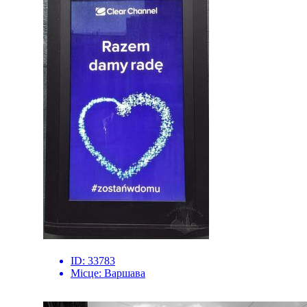
ID:
33783
Місце:
Варшава