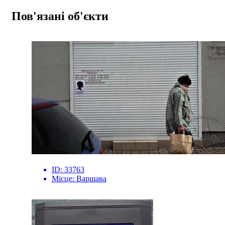
Пов'язані об'єкти
ID:
33763
Місце:
Варшава