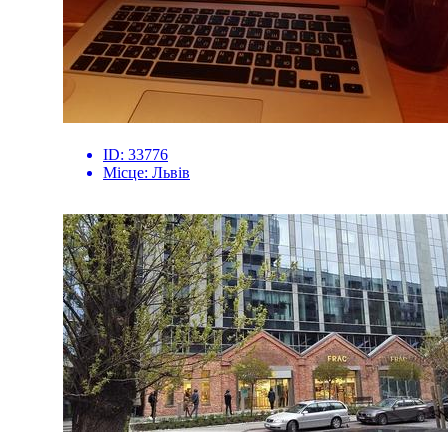
ID:
33776
Місце:
Львів