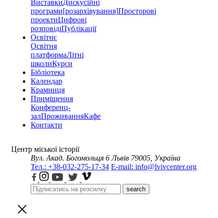
Виставки
Дискусійні
програми
[розархівування]
Просторові
проекти
Цифрові
розповіді
Публікації
Освітнє
Освітня
платформа
Літні
школи
Курси
Бібліотека
Календар
Крамниця
Приміщення
Конференц-
зал
Проживання
Кафе
Контакти
Центр міської історії
Вул. Акад. Богомольця 6
Львів 79005, Україна
Тел.: +38-032-275-17-34
E-mail: info@lvivcenter.org
search