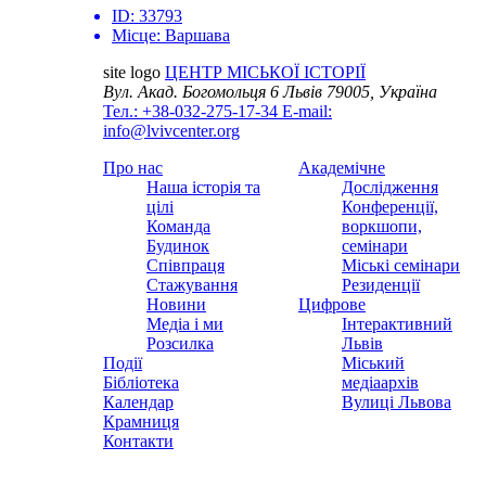
ID:
33793
Місце:
Варшава
site logo
ЦЕНТР МІСЬКОЇ ІСТОРІЇ
Вул. Акад. Богомольця 6
Львів 79005, Україна
Тел.: +38-032-275-17-34
E-mail:
info@lvivcenter.org
Про нас
Академічне
Наша історія та
Дослідження
цілі
Конференції,
Команда
воркшопи,
Будинок
семінари
Співпраця
Міські семінари
Стажування
Резиденції
Новини
Цифрове
Медіа і ми
Інтерактивний
Розсилка
Львів
Події
Міський
Бібліотека
медіаархів
Календар
Вулиці Львова
Крамниця
Контакти