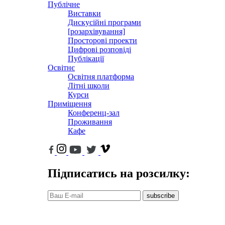
Публічне
Виставки
Дискусійні програми
[розархівування]
Просторові проекти
Цифрові розповіді
Публікації
Освітнє
Освітня платформа
Літні школи
Курси
Приміщення
Конференц-зал
Проживання
Кафе
Підписатись на розсилку:
subscribe