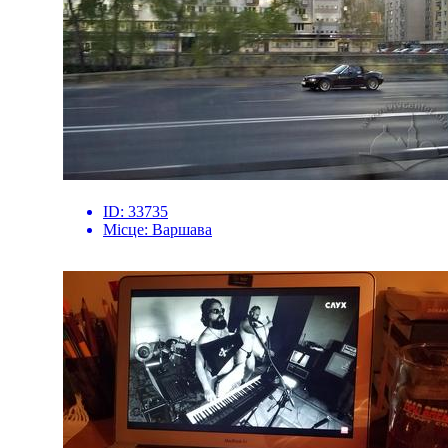
ID:
33735
Місце:
Варшава