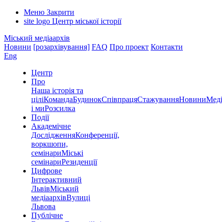
Меню
Закрити
site logo
Центр міської історії
Міський медіаархів
Новини
[розархівування]
FAQ
Про проект
Контакти
Eng
Центр
Про
Наша історія та
цілі
Команда
Будинок
Співпраця
Стажування
Новини
Меді
і ми
Розсилка
Події
Академічне
Дослідження
Конференції,
воркшопи,
семінари
Міські
семінари
Резиденції
Цифрове
Інтерактивний
Львів
Міський
медіаархів
Вулиці
Львова
Публічне