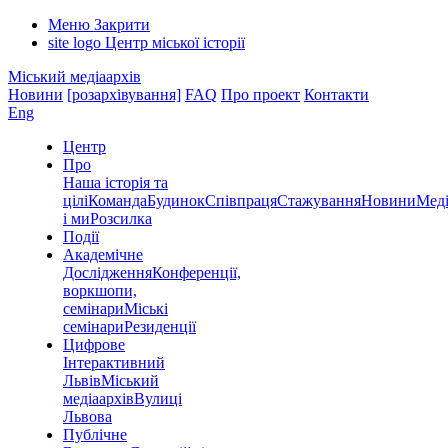
Меню
Закрити
site logo
Центр міської історії
Міський медіаархів
Новини
[розархівування]
FAQ
Про проект
Контакти
Eng
Центр
Про
Наша історія та
цілі
Команда
Будинок
Співпраця
Стажування
Новини
Меді
і ми
Розсилка
Події
Академічне
Дослідження
Конференції,
воркшопи,
семінари
Міські
семінари
Резиденції
Цифрове
Інтерактивний
Львів
Міський
медіаархів
Вулиці
Львова
Публічне