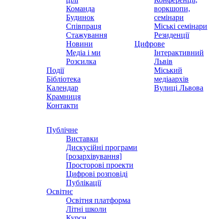
Команда
воркшопи,
Будинок
семінари
Співпраця
Міські семінари
Стажування
Резиденції
Новини
Цифрове
Медіа і ми
Інтерактивний
Розсилка
Львів
Події
Міський
Бібліотека
медіаархів
Календар
Вулиці Львова
Крамниця
Контакти
Публічне
Виставки
Дискусійні програми
[розархівування]
Просторові проекти
Цифрові розповіді
Публікації
Освітнє
Освітня платформа
Літні школи
Курси