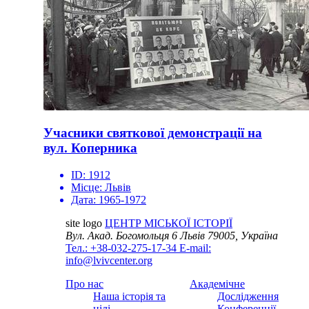
Учасники святкової демонстрації на
вул. Коперника
ID:
1912
Місце:
Львів
Дата:
1965-1972
site logo
ЦЕНТР МІСЬКОЇ ІСТОРІЇ
Вул. Акад. Богомольця 6
Львів 79005, Україна
Тел.: +38-032-275-17-34
E-mail:
info@lvivcenter.org
Про нас
Академічне
Наша історія та
Дослідження
цілі
Конференції,