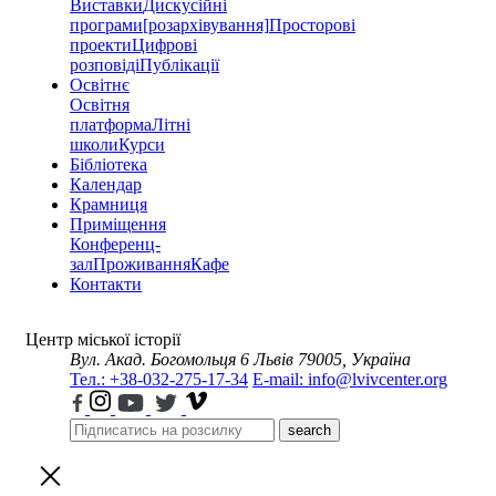
Виставки
Дискусійні
програми
[розархівування]
Просторові
проекти
Цифрові
розповіді
Публікації
Освітнє
Освітня
платформа
Літні
школи
Курси
Бібліотека
Календар
Крамниця
Приміщення
Конференц-
зал
Проживання
Кафе
Контакти
Центр міської історії
Вул. Акад. Богомольця 6
Львів 79005, Україна
Тел.: +38-032-275-17-34
E-mail: info@lvivcenter.org
search