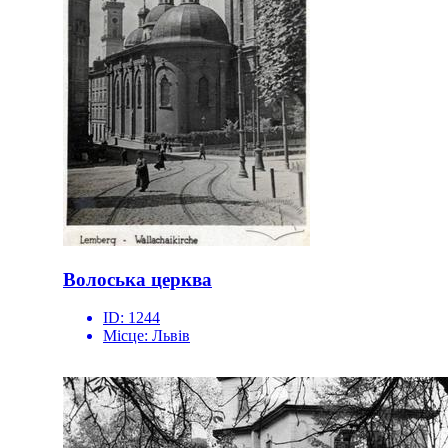
Волоська церква
ID:
1244
Місце:
Львів