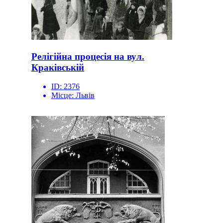
Релігійна процесія на вул.
Краківській
ID:
2376
Місце:
Львів