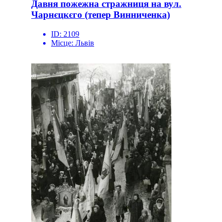
Давня пожежна стражниця на вул.
Чарнєцкєго (тепер Винниченка)
ID:
2109
Місце:
Львів