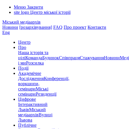
Меню
Закрити
site logo
Центр міської історії
Міський медіаархів
Новини
[розархівування]
FAQ
Про проект
Контакти
Eng
Центр
Про
Наша історія та
цілі
Команда
Будинок
Співпраця
Стажування
Новини
Меді
і ми
Розсилка
Події
Академічне
Дослідження
Конференції,
воркшопи,
семінари
Міські
семінари
Резиденції
Цифрове
Інтерактивний
Львів
Міський
медіаархів
Вулиці
Львова
Публічне