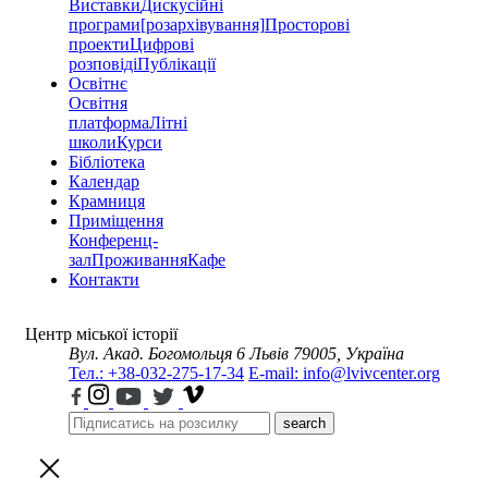
Виставки
Дискусійні
програми
[розархівування]
Просторові
проекти
Цифрові
розповіді
Публікації
Освітнє
Освітня
платформа
Літні
школи
Курси
Бібліотека
Календар
Крамниця
Приміщення
Конференц-
зал
Проживання
Кафе
Контакти
Центр міської історії
Вул. Акад. Богомольця 6
Львів 79005, Україна
Тел.: +38-032-275-17-34
E-mail: info@lvivcenter.org
search