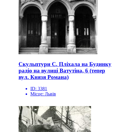
Скульптури С. Пліхала на Будинку
радіо на вулиці Ватутіна, 6 (тепер
вул. Князя Романа)
ID:
3381
Місце:
Львів