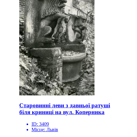
Старовинні леви з давньої ратуші
біля криниці на вул. Коперника
ID:
3409
Місце:
Львів