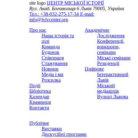
site logo
ЦЕНТР МІСЬКОЇ ІСТОРІЇ
Вул. Акад. Богомольця 6
Львів 79005, Україна
Тел.: +38-032-275-17-34
E-mail:
info@lvivcenter.org
Про нас
Академічне
Наша історія та
Дослідження
цілі
Конференції,
Команда
воркшопи,
Будинок
семінари
Співпраця
Міські семінари
Стажування
Резиденції
Новини
Цифрове
Медіа і ми
Інтерактивний
Розсилка
Львів
Події
Міський
Бібліотека
медіаархів
Календар
Вулиці Львова
Крамниця
Контакти
Публічне
Виставки
Дискусійні програми