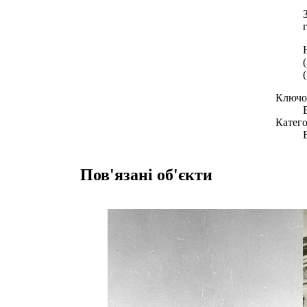
Ключов
Катего
Пов'язані об'єкти