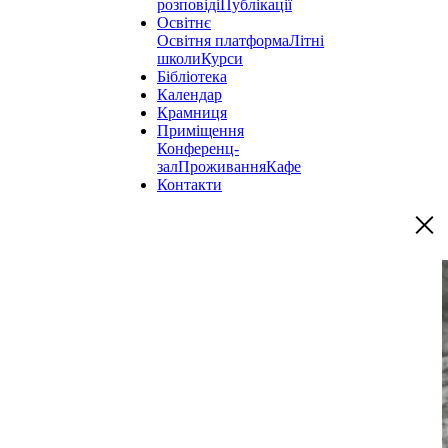
розповіді
Публікації
Освітнє
Освітня платформа
Літні
школи
Курси
Бібліотека
Календар
Крамниця
Приміщення
Конференц-
зал
Проживання
Кафе
Контакти