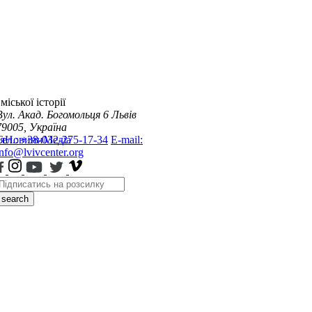
міської історії
Вул. Акад. Богомольця 6
Львів
79005, Україна
я
Тел.: +38-032-275-17-34
Новини
Медіа
E-mail:
info@lvivcenter.org
search