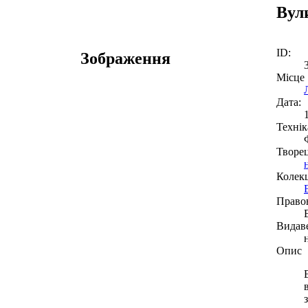
Вул
ID:
Зображення
Місце
Дата:
Технік
Творе
Колекц
Право
Видав
Опис