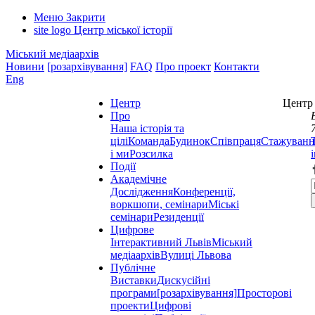
Меню
Закрити
site logo
Центр міської історії
Міський медіаархів
Новини
[розархівування]
FAQ
Про проект
Контакти
Eng
Центр
Центр 
Про
Наша історія та
цілі
Команда
Будинок
Співпраця
Стажуванн
і ми
Розсилка
Події
Академічне
Дослідження
Конференції,
воркшопи, семінари
Міські
семінари
Резиденції
Цифрове
Інтерактивний Львів
Міський
медіаархів
Вулиці Львова
Публічне
Виставки
Дискусійні
програми
[розархівування]
Просторові
проекти
Цифрові