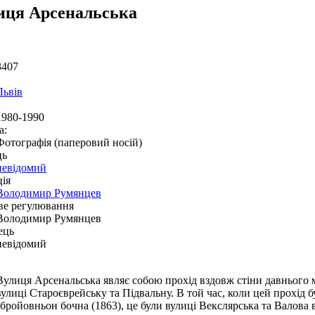
иця Арсенальська
3407
Львів
1980-1990
а:
Фотографія (паперовий носій)
ць
невідомий
ія
Володимир Румянцев
ве регулювання
Володимир Румянцев
ець
невідомий
Вулиця Арсенальська являє собою прохід вздовж стіни давнього м
вулиці Староєврейську та Підвальну. В той час, коли цей прохід б
збройовньон бочна (1863), це були вулиці Векслярська та Валова