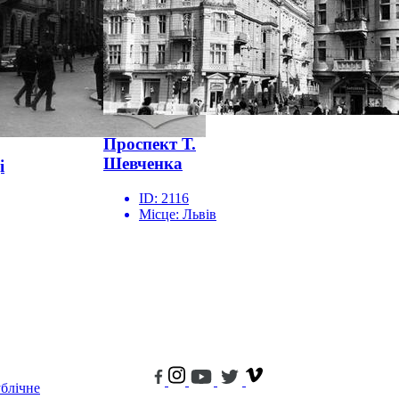
Проспект Т.
Шевченка
і
ID:
2116
Місце:
Львів
блічне