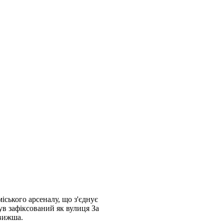
іського арсеналу, що з'єднує
ув зафіксований як вулиця За
 вижша.