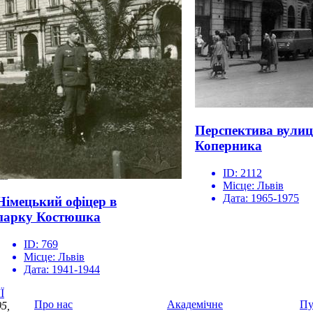
Перспектива вулиц
Коперника
ID:
2112
Місце:
Львів
Дата:
1965-1975
Німецький офіцер в
парку Костюшка
ID:
769
Місце:
Львів
Дата:
1941-1944
Ї
Про нас
Академічне
Пу
5,