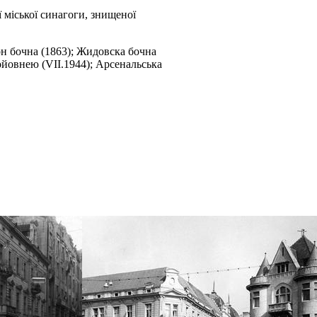
 міської синагоги, знищеної
он бочна (1863); Жидовска бочна
ройовнею (VII.1944); Арсенальська