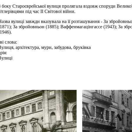
З боку Староєврейської вулиця пролягала вздовж споруди Великої
гітлерівцями під час ІІ Світової війни.
Назва вулиці завжди вказувала на її розташування - За збройовнь
(1871); За збройовньон (1885); Ваффенмагацінгассе (1943); За зб
(1946).
і слова:
Вулиця, архітектура, мури, забудова, бруківка
рія:
Вулиці