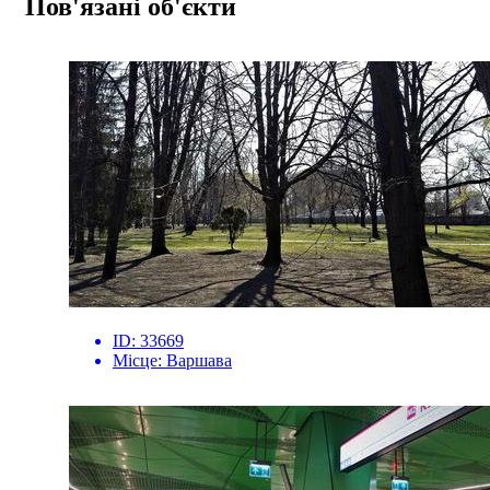
Пов'язані об'єкти
ID:
33669
Місце:
Варшава