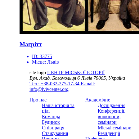
Магрітт
ID:
33775
Місце:
Львів
site logo
ЦЕНТР МІСЬКОЇ ІСТОРІЇ
Вул. Акад. Богомольця 6
Львів 79005, Україна
Тел.: +38-032-275-17-34
E-mail:
info@lvivcenter.org
Про нас
Академічне
Наша історія та
Дослідження
цілі
Конференції,
Команда
воркшопи,
Будинок
семінари
Співпраця
Міські семінари
Стажування
Резиденції
Новини
Цифрове