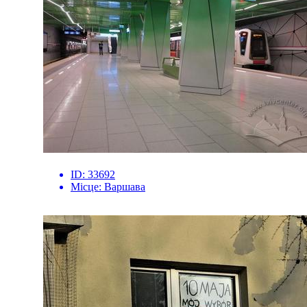
ID:
33692
Місце:
Варшава