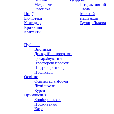
Медіа і ми
Інтерактивний
Розсилка
Львів
Події
Міський
Бібліотека
медіаархів
Календар
Вулиці Львова
Крамниця
Контакти
Публічне
Виставки
Дискусійні програми
[розархівування]
Просторові проекти
Цифрові розповіді
Публікації
Освітнє
Освітня платформа
Літні школи
Курси
Приміщення
Конференц-зал
Проживання
Кафе