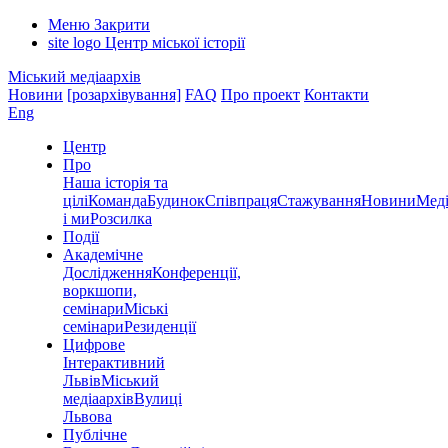
Меню
Закрити
site logo
Центр міської історії
Міський медіаархів
Новини
[розархівування]
FAQ
Про проект
Контакти
Eng
Центр
Про
Наша історія та
цілі
Команда
Будинок
Співпраця
Стажування
Новини
Меді
і ми
Розсилка
Події
Академічне
Дослідження
Конференції,
воркшопи,
семінари
Міські
семінари
Резиденції
Цифрове
Інтерактивний
Львів
Міський
медіаархів
Вулиці
Львова
Публічне