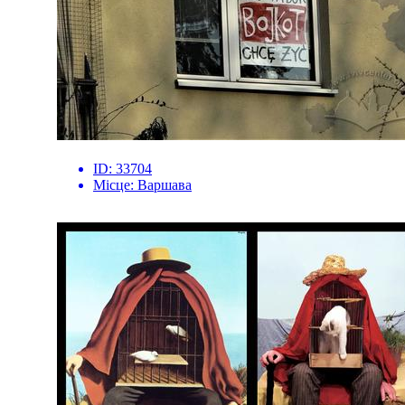
ID:
33704
Місце:
Варшава