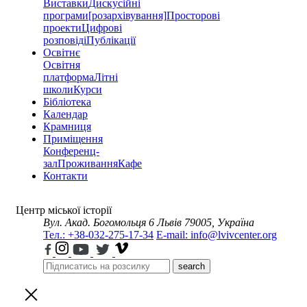
Виставки
Дискусійні
програми
[розархівування]
Просторові
проекти
Цифрові
розповіді
Публікації
Освітнє
Освітня
платформа
Літні
школи
Курси
Бібліотека
Календар
Крамниця
Приміщення
Конференц-
зал
Проживання
Кафе
Контакти
Центр міської історії
Вул. Акад. Богомольця 6
Львів 79005, Україна
Тел.: +38-032-275-17-34
E-mail: info@lvivcenter.org
search