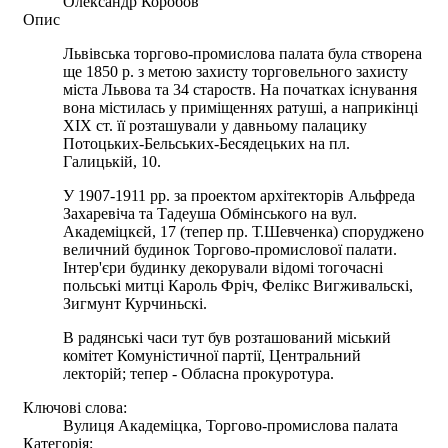
Олександр Коробов
Опис
Львівська торгово-промислова палата була створена
ще 1850 р. з метою захисту торговельного захисту
міста Львова та 34 староств. На початках існування
вона містилась у приміщеннях ратуші, а наприкінці
ХІХ ст. її розташували у давньому палацику
Потоцьких-Бельських-Бесядецьких на пл.
Галицькій, 10.
У 1907-1911 рр. за проектом архітекторів Альфреда
Захаревіча та Тадеуша Обмінського на вул.
Академіцкєй, 17 (тепер пр. Т.Шевченка) споруджено
величний будинок Торгово-промислової палати.
Інтер'єри будинку декорували відомі тогочасні
польські митці Кароль Фріч, Фелікс Вигживальскі,
Зигмунт Курчиньскі.
В радянські часи тут був розташований міський
комітет Комуністичної партії, Центральний
лекторій; тепер - Обласна прокуротура.
Ключові слова:
Вулиця Академіцка, Торгово-промислова палата
Категорія: