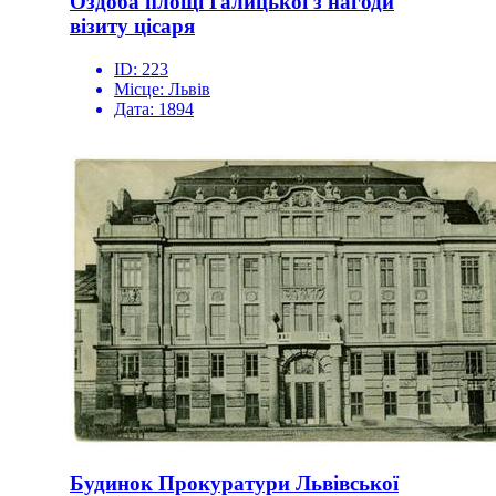
Оздоба площі Галицької з нагоди
візиту цісаря
ID:
223
Місце:
Львів
Дата:
1894
Будинок Прокуратури Львівської