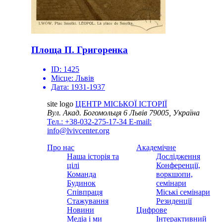
Площа П. Григоренка
ID:
1425
Місце:
Львів
Дата:
1931-1937
site logo
ЦЕНТР МІСЬКОЇ ІСТОРІЇ
Вул. Акад. Богомольця 6
Львів 79005, Україна
Тел.: +38-032-275-17-34
E-mail:
info@lvivcenter.org
Про нас
Академічне
Наша історія та
Дослідження
цілі
Конференції,
Команда
воркшопи,
Будинок
семінари
Співпраця
Міські семінари
Стажування
Резиденції
Новини
Цифрове
Медіа і ми
Інтерактивний