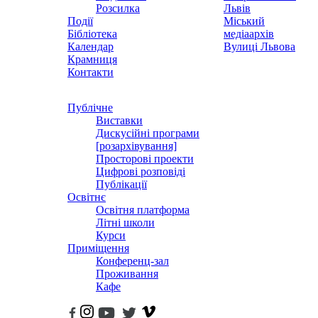
Розсилка
Львів
Події
Міський
Бібліотека
медіаархів
Календар
Вулиці Львова
Крамниця
Контакти
Публічне
Виставки
Дискусійні програми
[розархівування]
Просторові проекти
Цифрові розповіді
Публікації
Освітнє
Освітня платформа
Літні школи
Курси
Приміщення
Конференц-зал
Проживання
Кафе