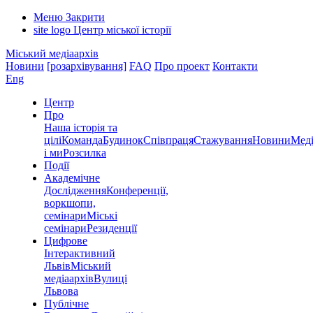
Меню
Закрити
site logo
Центр міської історії
Міський медіаархів
Новини
[розархівування]
FAQ
Про проект
Контакти
Eng
Центр
Про
Наша історія та
цілі
Команда
Будинок
Співпраця
Стажування
Новини
Меді
і ми
Розсилка
Події
Академічне
Дослідження
Конференції,
воркшопи,
семінари
Міські
семінари
Резиденції
Цифрове
Інтерактивний
Львів
Міський
медіаархів
Вулиці
Львова
Публічне