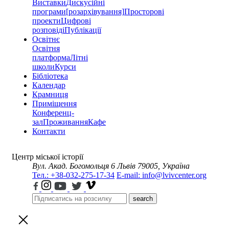
Виставки
Дискусійні
програми
[розархівування]
Просторові
проекти
Цифрові
розповіді
Публікації
Освітнє
Освітня
платформа
Літні
школи
Курси
Бібліотека
Календар
Крамниця
Приміщення
Конференц-
зал
Проживання
Кафе
Контакти
Центр міської історії
Вул. Акад. Богомольця 6
Львів 79005, Україна
Тел.: +38-032-275-17-34
E-mail: info@lvivcenter.org
search