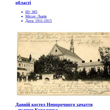
області
ID:
385
Місце:
Львів
Дата:
1911-1915
Давній костел Непорочного зачаття
- вулиця Короленка