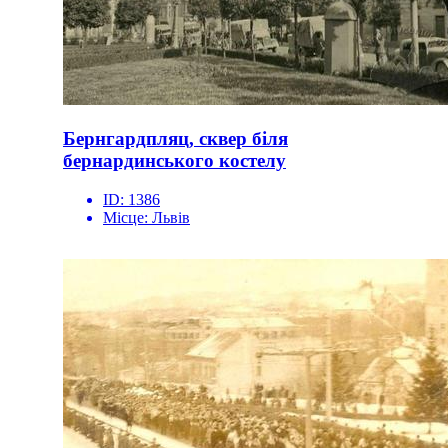
Бернгардпляц, сквер біля
бернардинського костелу
ID:
1386
Місце:
Львів