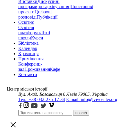
Виставки
Дискусійні
програми
[розархівування]
Просторові
проекти
Цифрові
розповіді
Публікації
Освітнє
Освітня
платформа
Літні
школи
Курси
Бібліотека
Календар
Крамниця
Приміщення
Конференц-
зал
Проживання
Кафе
Контакти
Центр міської історії
Вул. Акад. Богомольця 6
Львів 79005, Україна
Тел.: +38-032-275-17-34
E-mail: info@lvivcenter.org
search