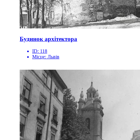
Будинок архітектора
ID:
118
Місце:
Львів