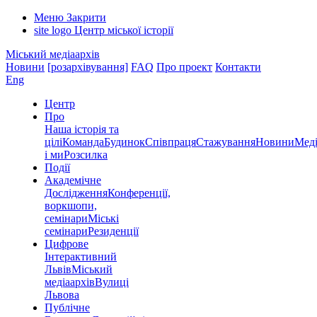
Меню
Закрити
site logo
Центр міської історії
Міський медіаархів
Новини
[розархівування]
FAQ
Про проект
Контакти
Eng
Центр
Про
Наша історія та
цілі
Команда
Будинок
Співпраця
Стажування
Новини
Меді
і ми
Розсилка
Події
Академічне
Дослідження
Конференції,
воркшопи,
семінари
Міські
семінари
Резиденції
Цифрове
Інтерактивний
Львів
Міський
медіаархів
Вулиці
Львова
Публічне