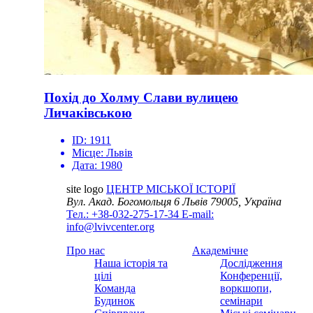
Похід до Холму Слави вулицею
Личаківською
ID:
1911
Місце:
Львів
Дата:
1980
site logo
ЦЕНТР МІСЬКОЇ ІСТОРІЇ
Вул. Акад. Богомольця 6
Львів 79005, Україна
Тел.: +38-032-275-17-34
E-mail:
info@lvivcenter.org
Про нас
Академічне
Наша історія та
Дослідження
цілі
Конференції,
Команда
воркшопи,
Будинок
семінари