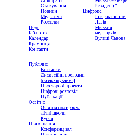
Співпраця
Міські семінари
Стажування
Резиденції
Новини
Цифрове
Медіа і ми
Інтерактивний
Розсилка
Львів
Події
Міський
Бібліотека
медіаархів
Календар
Вулиці Львова
Крамниця
Контакти
Публічне
Виставки
Дискусійні програми
[розархівування]
Просторові проекти
Цифрові розповіді
Публікації
Освітнє
Освітня платформа
Літні школи
Курси
Приміщення
Конференц-зал
Проживання