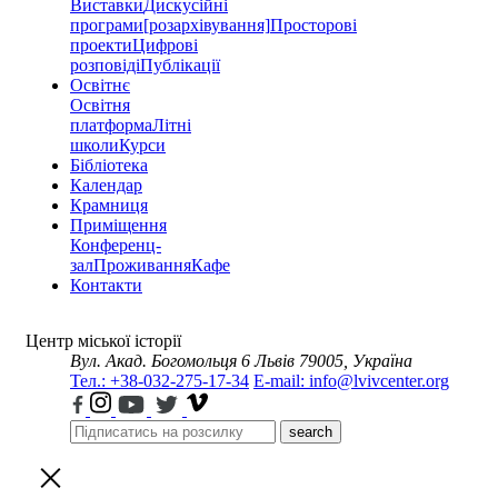
Виставки
Дискусійні
програми
[розархівування]
Просторові
проекти
Цифрові
розповіді
Публікації
Освітнє
Освітня
платформа
Літні
школи
Курси
Бібліотека
Календар
Крамниця
Приміщення
Конференц-
зал
Проживання
Кафе
Контакти
Центр міської історії
Вул. Акад. Богомольця 6
Львів 79005, Україна
Тел.: +38-032-275-17-34
E-mail: info@lvivcenter.org
search