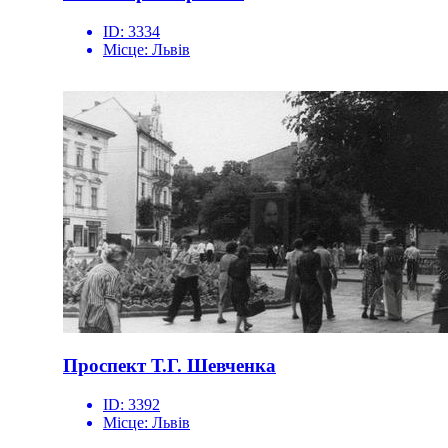
ID:
3334
Місце:
Львів
Проспект Т.Г. Шевченка
ID:
3392
Місце:
Львів