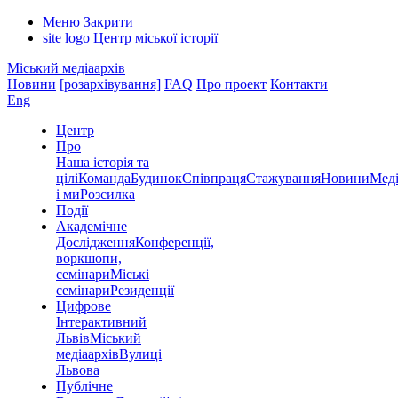
Меню
Закрити
site logo
Центр міської історії
Міський медіаархів
Новини
[розархівування]
FAQ
Про проект
Контакти
Eng
Центр
Про
Наша історія та
цілі
Команда
Будинок
Співпраця
Стажування
Новини
Меді
і ми
Розсилка
Події
Академічне
Дослідження
Конференції,
воркшопи,
семінари
Міські
семінари
Резиденції
Цифрове
Інтерактивний
Львів
Міський
медіаархів
Вулиці
Львова
Публічне