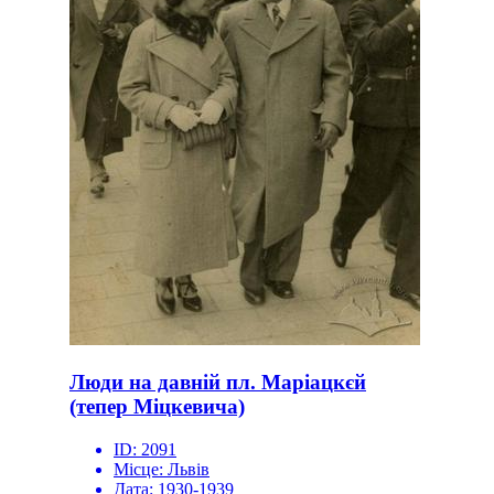
Люди на давній пл. Маріацкєй
(тепер Міцкевича)
ID:
2091
Місце:
Львів
Дата:
1930-1939