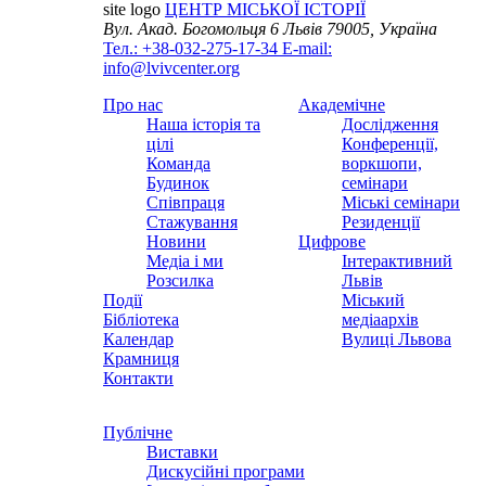
site logo
ЦЕНТР МІСЬКОЇ ІСТОРІЇ
Вул. Акад. Богомольця 6
Львів 79005, Україна
Тел.: +38-032-275-17-34
E-mail:
info@lvivcenter.org
Про нас
Академічне
Наша історія та
Дослідження
цілі
Конференції,
Команда
воркшопи,
Будинок
семінари
Співпраця
Міські семінари
Стажування
Резиденції
Новини
Цифрове
Медіа і ми
Інтерактивний
Розсилка
Львів
Події
Міський
Бібліотека
медіаархів
Календар
Вулиці Львова
Крамниця
Контакти
Публічне
Виставки
Дискусійні програми