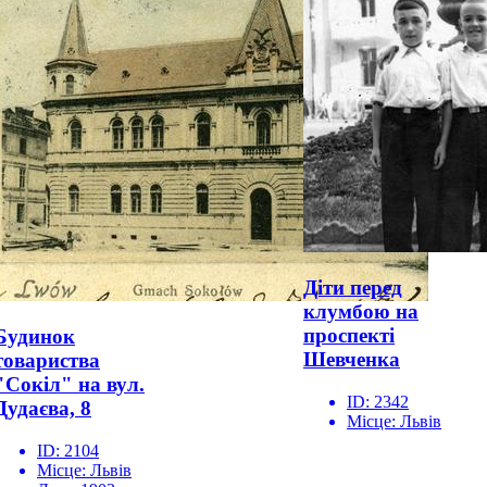
Діти перед
клумбою на
проспекті
Будинок
Шевченка
товариства
"Сокіл" на вул.
ID:
2342
Дудаєва, 8
Місце:
Львів
ID:
2104
Місце:
Львів