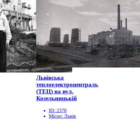
Львівська
теплоелектроцентраль
(ТЕЦ) на вул.
Козельницькій
ID:
2370
Місце:
Львів