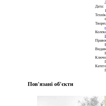
Дата:
Технік
Творе
Колекц
Право
Видав
Ключов
Катего
Пов'язані об'єкти