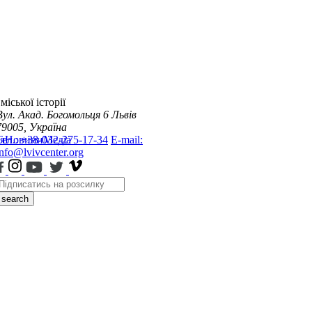
міської історії
Вул. Акад. Богомольця 6
Львів
79005, Україна
я
Тел.: +38-032-275-17-34
Новини
Медіа
E-mail:
info@lvivcenter.org
search