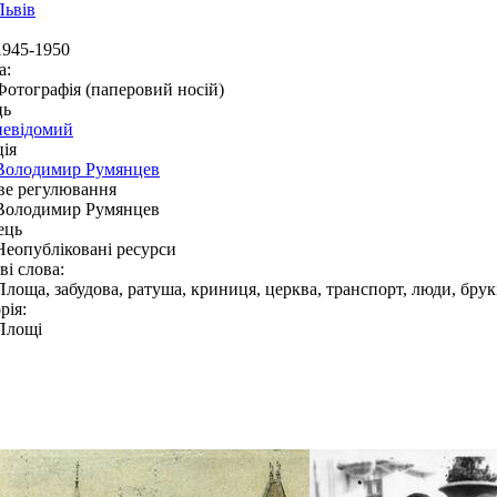
Львів
1945-1950
а:
Фотографія (паперовий носій)
ць
невідомий
ія
Володимир Румянцев
ве регулювання
Володимир Румянцев
ець
Неопубліковані ресурси
і слова:
Площа, забудова, ратуша, криниця, церква, транспорт, люди, брук
рія:
Площі