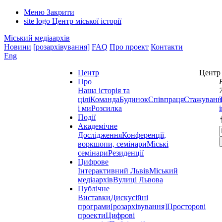
Меню
Закрити
site logo
Центр міської історії
Міський медіаархів
Новини
[розархівування]
FAQ
Про проект
Контакти
Eng
Центр
Центр 
Про
Наша історія та
цілі
Команда
Будинок
Співпраця
Стажуванн
і ми
Розсилка
Події
Академічне
Дослідження
Конференції,
воркшопи, семінари
Міські
семінари
Резиденції
Цифрове
Інтерактивний Львів
Міський
медіаархів
Вулиці Львова
Публічне
Виставки
Дискусійні
програми
[розархівування]
Просторові
проекти
Цифрові