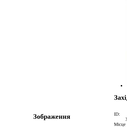
Зах
ID:
Зображення
Місце