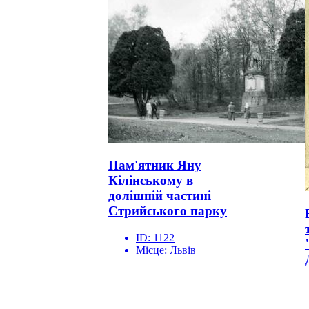
Пам'ятник Яну
Кілінському в
долішній частині
Стрийського парку
ID:
1122
Місце:
Львів