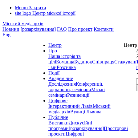
Меню
Закрити
site logo
Центр міської історії
Міський медіаархів
Новини
[розархівування]
FAQ
Про проект
Контакти
Eng
Центр
Центр 
Про
Наша історія та
цілі
Команда
Будинок
Співпраця
Стажуванн
і ми
Розсилка
Події
Академічне
Дослідження
Конференції,
воркшопи, семінари
Міські
семінари
Резиденції
Цифрове
Інтерактивний Львів
Міський
медіаархів
Вулиці Львова
Публічне
Виставки
Дискусійні
програми
[розархівування]
Просторові
проекти
Цифрові