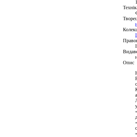
Технік
Творе
Колекц
Право
Видав
Опис