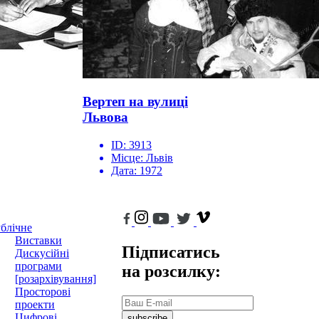
Вертеп на вулиці
Львова
ID:
3913
Місце:
Львів
Дата:
1972
блічне
Виставки
Підписатись
Дискусійні
програми
на розсилку:
[розархівування]
Просторові
проекти
Цифрові
subscribe