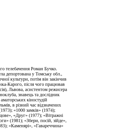
ого телебачення Роман Бучко.
ла депортована у Томську обл.,
чної культури, потім він закінчив
нка-Карого, після чого працював
сія), Львова, асистентом режисера
іноклуба, знавець та дослідник
 аматорських кіностудій
ьмів, в різний час відзначених
973); «1000 замків» (1974);
дове», «Друг» (1977); «Вітражні
и» (1981); «Збери, посій, зійде»,
983); «Каменярі», «Гавареччина»