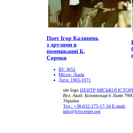
Поет Ігор Калинець
з друзями в
помешканні Б.
Сороки
ID:
3652
Місце:
Львів
Дата:
1965-1971
site logo
ЦЕНТР МІСЬКОЇ ІСТОРІ
Вул. Акад. Богомольця 6
Львів 7900
Україна
Тел.: +38-032-275-17-34
E-mail:
info@lvivcenter.org