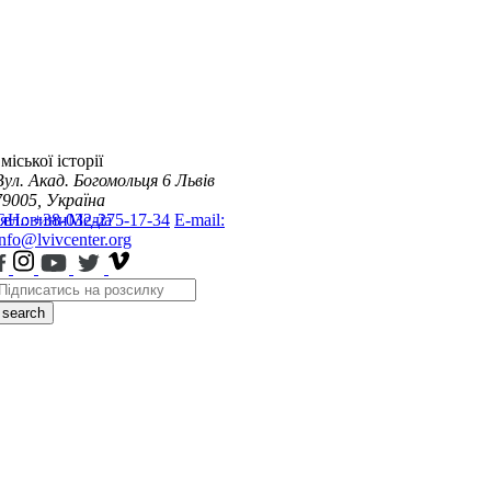
міської історії
Вул. Акад. Богомольця 6
Львів
79005, Україна
я
Тел.: +38-032-275-17-34
Новини
Медіа
E-mail:
info@lvivcenter.org
search