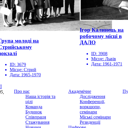
Ігор Калинець на
робочому місці в
Група молоді на
ДАЛО
Стрийському
вокзалі
ID:
3908
Місце:
Львів
Дата:
1961-1971
ID:
3679
Місце:
Стрий
Дата:
1965-1970
Ї
Про нас
Академічне
Пу
5,
Наша історія та
Дослідження
цілі
Конференції,
Команда
воркшопи,
Будинок
семінари
Співпраця
Міські семінари
Стажування
Резиденції
Новини
Цифрове