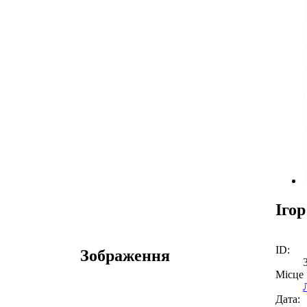
Іго
ID:
Зображення
Місце
Дата: