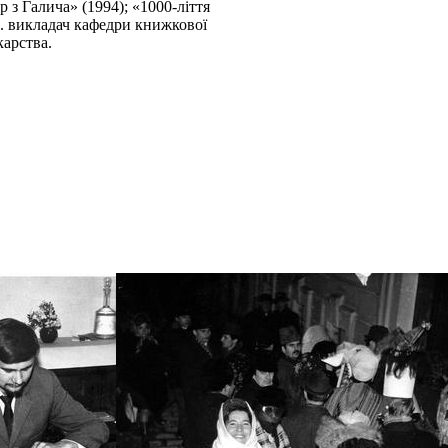
р з Галича» (1994); «1000-ліття
р. викладач кафедри книжкової
карства.