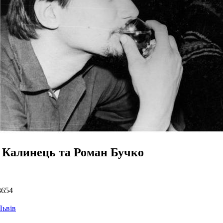
р Калинець та Роман Бучко
3654
Львів