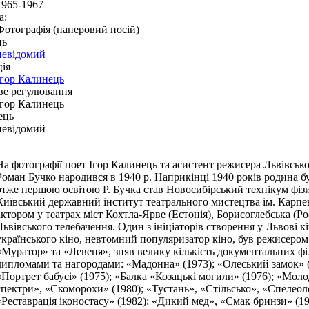
1965-1967
а:
Фотографія (паперовий носій)
ць
невідомий
ія
Ігор Калинець
ве регулювання
Ігор Калинець
ець
невідомий
На фотографії поет Ігор Калинець та асистент режисера Львівськ
Роман Бучко народився в 1940 р. Наприкінці 1940 років родина бу
отже першою освітою Р. Бучка став Новосибірський технікум фізи
Київський державний інститут театрального мистецтва ім. Карпе
актором у театрах міст Кохтла-Ярве (Естонія), Борисоглебська (Ро
Львівського телебачення. Один з ініціаторів створення у Львові к
українського кіно, невтомний популяризатор кіно, був режисером
«Муратор» та «Левеня», зняв велику кількість документальних філ
дипломами та нагородами: «Мадонна» (1973); «Олеський замок» (1
«Портрет бабусі» (1975); «Балка «Козацькі могили» (1976); «Моло
спектри», «Скоморохи» (1980); «Тустань», «Стільсько», «Спелеолог
«Реставрація іконостасу» (1982); «Дикий мед», «Смак бринзи» (1