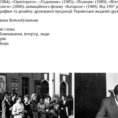
(1984); «Орнітороги», «Годинник» (1985); «Позиція» (1989); «Віте
книги» (2000); анімаційного фільму «Катарсис» (1989). Від 1997 
графіки та дизайну друкованої продукції Української академії дру
Ірина Котлобулатова
і слова:
Помешкання, інтер'єр, люди
рія:
Люди