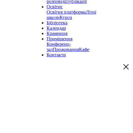
розповіді
Публікації
Освітнє
Освітня платформа
Літні
школи
Курси
Бібліотека
Календар
Крамниця
Приміщення
Конференц-
зал
Проживання
Кафе
Контакти