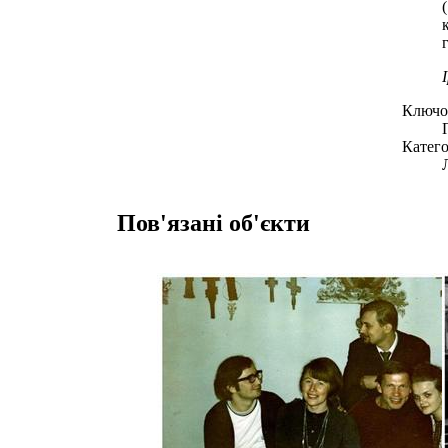
Ключов
Катего
Пов'язані об'єкти