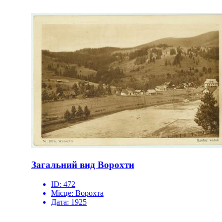
Загальний вид Ворохти
ID:
472
Місце:
Ворохта
Дата:
1925