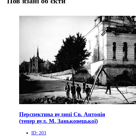
Пов'язані об'єкти
Перспектива вулиці Св. Антонія
(тепер вул. М. Заньковецької)
ID:
203