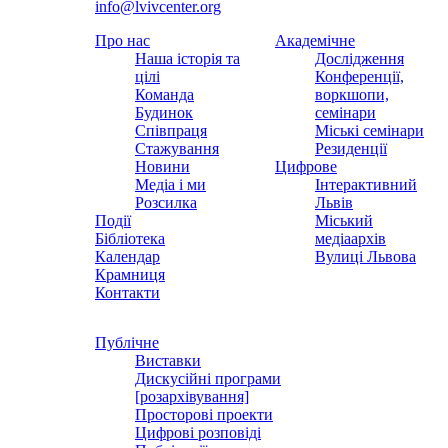
info@lvivcenter.org
Про нас
Академічне
Наша історія та
Дослідження
цілі
Конференції,
Команда
воркшопи,
Будинок
семінари
Співпраця
Міські семінари
Стажування
Резиденції
Новини
Цифрове
Медіа і ми
Інтерактивний
Розсилка
Львів
Події
Міський
Бібліотека
медіаархів
Календар
Вулиці Львова
Крамниця
Контакти
Публічне
Виставки
Дискусійні програми
[розархівування]
Просторові проекти
Цифрові розповіді