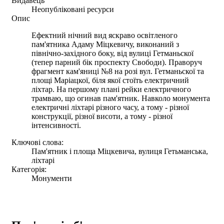
Видавець
Неопубліковані ресурси
Опис
Ефектний нічний вид яскраво освітленого
пам'ятника Адаму Міцкевичу, виконаний з
північно-західного боку, від вулиці Гетманьскої
(тепер парний бік проспекту Свободи). Праворуч
фрагмент кам'яниці №8 на розі вул. Гетманьскої та
площі Маріацкої, біля якої стоїть електричний
ліхтар. На першому плані рейки електричного
трамваю, що огинав пам'ятник. Навколо монумента
електричні ліхтарі різного часу, а тому - різної
конструкції, різної висоти, а тому - різної
інтенсивності.
Ключові слова:
Пам'ятник і площа Міцкевича, вулиця Гетьманська,
ліхтарі
Категорія:
Монументи