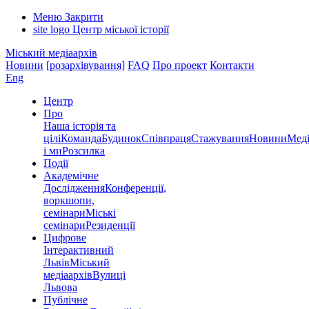
Меню
Закрити
site logo
Центр міської історії
Міський медіаархів
Новини
[розархівування]
FAQ
Про проект
Контакти
Eng
Центр
Про
Наша історія та
цілі
Команда
Будинок
Співпраця
Стажування
Новини
Меді
і ми
Розсилка
Події
Академічне
Дослідження
Конференції,
воркшопи,
семінари
Міські
семінари
Резиденції
Цифрове
Інтерактивний
Львів
Міський
медіаархів
Вулиці
Львова
Публічне