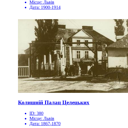
Місце:
Львів
Дата:
1900-1914
Колишній Палац Целецьких
ID:
380
Місце:
Львів
Дата:
1867-1870