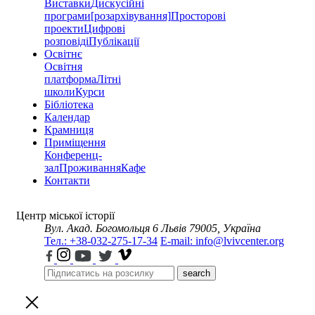
Виставки
Дискусійні
програми
[розархівування]
Просторові
проекти
Цифрові
розповіді
Публікації
Освітнє
Освітня
платформа
Літні
школи
Курси
Бібліотека
Календар
Крамниця
Приміщення
Конференц-
зал
Проживання
Кафе
Контакти
Центр міської історії
Вул. Акад. Богомольця 6
Львів 79005, Україна
Тел.: +38-032-275-17-34
E-mail: info@lvivcenter.org
search