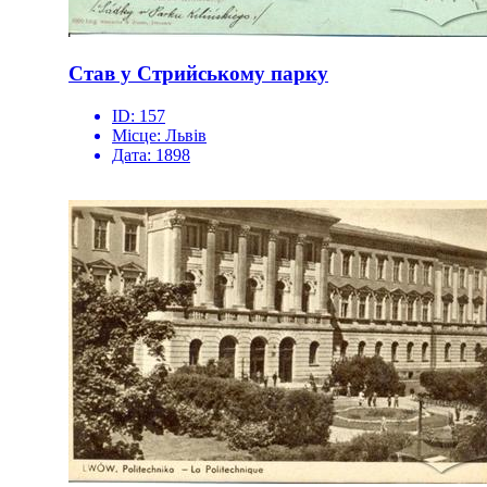
Став у Стрийському парку
ID:
157
Місце:
Львів
Дата:
1898