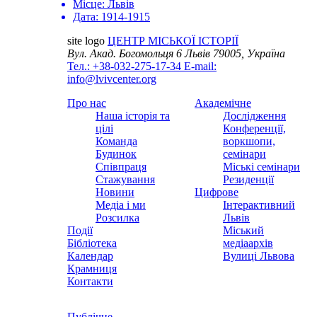
Місце:
Львів
Дата:
1914-1915
site logo
ЦЕНТР МІСЬКОЇ ІСТОРІЇ
Вул. Акад. Богомольця 6
Львів 79005, Україна
Тел.: +38-032-275-17-34
E-mail:
info@lvivcenter.org
Про нас
Академічне
Наша історія та
Дослідження
цілі
Конференції,
Команда
воркшопи,
Будинок
семінари
Співпраця
Міські семінари
Стажування
Резиденції
Новини
Цифрове
Медіа і ми
Інтерактивний
Розсилка
Львів
Події
Міський
Бібліотека
медіаархів
Календар
Вулиці Львова
Крамниця
Контакти
Публічне