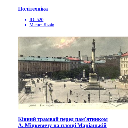
Політехніка
ID:
520
Місце:
Львів
Кінний трамвай перед пам'ятником
А. Міцкевичу на площі Маріацькій