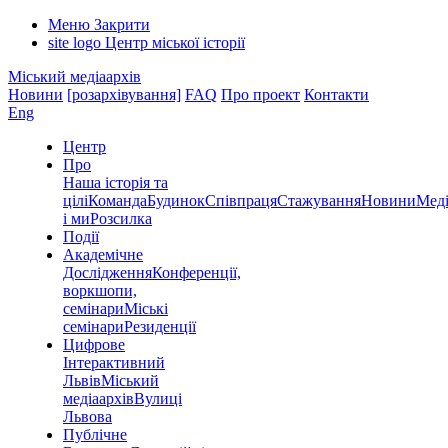
Меню
Закрити
site logo
Центр міської історії
Міський медіаархів
Новини
[розархівування]
FAQ
Про проект
Контакти
Eng
Центр
Про
Наша історія та
цілі
Команда
Будинок
Співпраця
Стажування
Новини
Меді
і ми
Розсилка
Події
Академічне
Дослідження
Конференції,
воркшопи,
семінари
Міські
семінари
Резиденції
Цифрове
Інтерактивний
Львів
Міський
медіаархів
Вулиці
Львова
Публічне