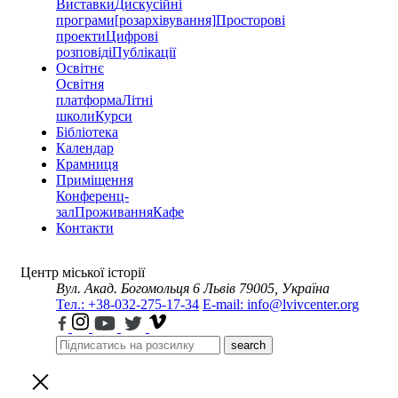
Виставки
Дискусійні
програми
[розархівування]
Просторові
проекти
Цифрові
розповіді
Публікації
Освітнє
Освітня
платформа
Літні
школи
Курси
Бібліотека
Календар
Крамниця
Приміщення
Конференц-
зал
Проживання
Кафе
Контакти
Центр міської історії
Вул. Акад. Богомольця 6
Львів 79005, Україна
Тел.: +38-032-275-17-34
E-mail: info@lvivcenter.org
search