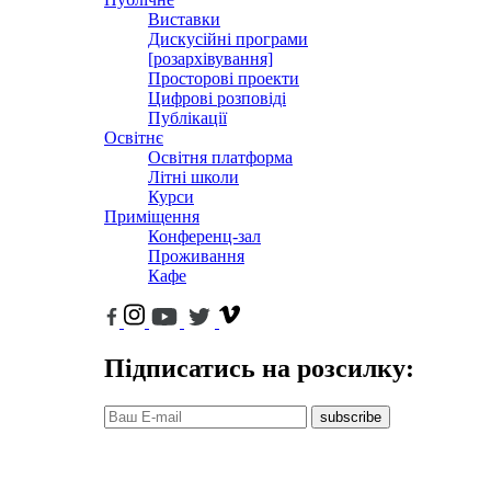
Виставки
Дискусійні програми
[розархівування]
Просторові проекти
Цифрові розповіді
Публікації
Освітнє
Освітня платформа
Літні школи
Курси
Приміщення
Конференц-зал
Проживання
Кафе
Підписатись на розсилку:
subscribe