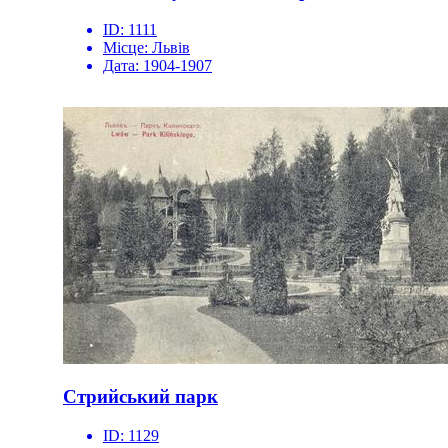
ID:
1111
Місце:
Львів
Дата:
1904-1907
Стрийський парк
ID:
1129