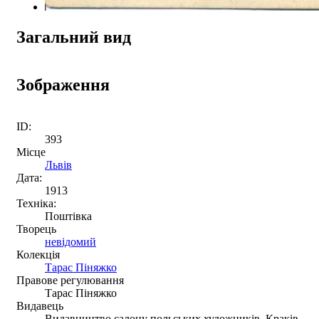
Загальний вид
Зображення
ID:
393
Місце
Львів
Дата:
1913
Техніка:
Поштівка
Творець
невідомий
Колекція
Тарас Піняжко
Правове регулювання
Тарас Піняжко
Видавець
Видавництво салону польських художників, Краків