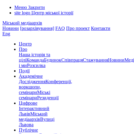
Меню
Закрити
site logo
Центр міської історії
Міський медіаархів
Новини
[розархівування]
FAQ
Про проект
Контакти
Eng
Центр
Про
Наша історія та
цілі
Команда
Будинок
Співпраця
Стажування
Новини
Меді
і ми
Розсилка
Події
Академічне
Дослідження
Конференції,
воркшопи,
семінари
Міські
семінари
Резиденції
Цифрове
Інтерактивний
Львів
Міський
медіаархів
Вулиці
Львова
Публічне