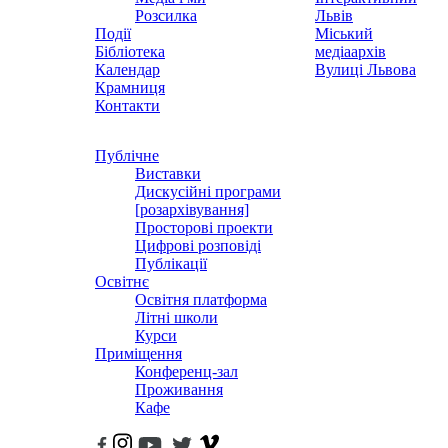
Розсилка
Львів
Події
Міський
Бібліотека
медіаархів
Календар
Вулиці Львова
Крамниця
Контакти
Публічне
Виставки
Дискусійні програми
[розархівування]
Просторові проекти
Цифрові розповіді
Публікації
Освітнє
Освітня платформа
Літні школи
Курси
Приміщення
Конференц-зал
Проживання
Кафе