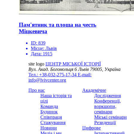
Пам'ятник та площа на честь
Міцкевича
ID:
839
Місце:
Львів
Дата:
1915
site logo
ЦЕНТР МІСЬКОЇ ІСТОРІЇ
Вул. Акад. Богомольця 6
Львів 79005, Україна
Тел.: +38-032-275-17-34
E-mail:
info@lvivcenter.org
Про нас
Академічне
Наша історія та
Дослідження
цілі
Конференції,
Команда
воркшопи,
Будинок
семінари
Співпраця
Міські семінари
Стажування
Резиденції
Новини
Цифрове
Медіа і ми
Інтерактивний