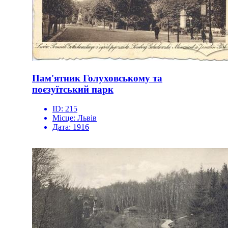
Пам'ятник Голуховському та
поєзуїтський парк
ID:
215
Місце:
Львів
Дата:
1916