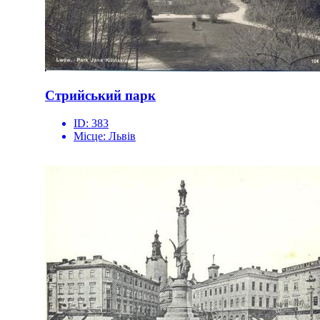
Стрийський парк
ID:
383
Місце:
Львів