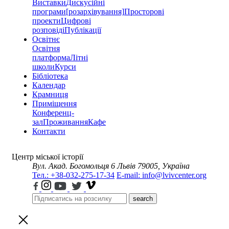
Виставки
Дискусійні
програми
[розархівування]
Просторові
проекти
Цифрові
розповіді
Публікації
Освітнє
Освітня
платформа
Літні
школи
Курси
Бібліотека
Календар
Крамниця
Приміщення
Конференц-
зал
Проживання
Кафе
Контакти
Центр міської історії
Вул. Акад. Богомольця 6
Львів 79005, Україна
Тел.: +38-032-275-17-34
E-mail: info@lvivcenter.org
search