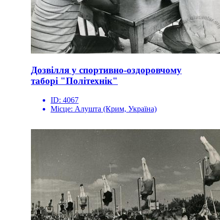
Дозвілля у спортивно-оздоровчому
таборі "Політехнік"
ID:
4067
Місце:
Алушта (Крим, Україна)