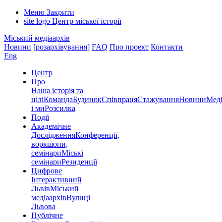
Меню
Закрити
site logo
Центр міської історії
Міський медіаархів
Новини
[розархівування]
FAQ
Про проект
Контакти
Eng
Центр
Про
Наша історія та
цілі
Команда
Будинок
Співпраця
Стажування
Новини
Меді
і ми
Розсилка
Події
Академічне
Дослідження
Конференції,
воркшопи,
семінари
Міські
семінари
Резиденції
Цифрове
Інтерактивний
Львів
Міський
медіаархів
Вулиці
Львова
Публічне