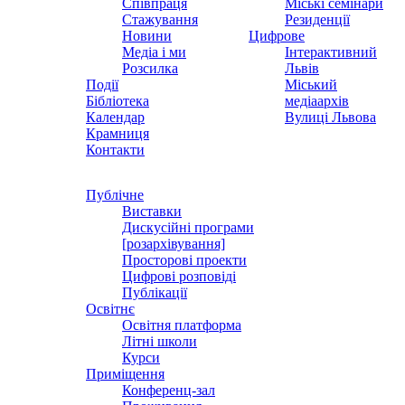
Співпраця
Міські семінари
Стажування
Резиденції
Новини
Цифрове
Медіа і ми
Інтерактивний
Розсилка
Львів
Події
Міський
Бібліотека
медіаархів
Календар
Вулиці Львова
Крамниця
Контакти
Публічне
Виставки
Дискусійні програми
[розархівування]
Просторові проекти
Цифрові розповіді
Публікації
Освітнє
Освітня платформа
Літні школи
Курси
Приміщення
Конференц-зал