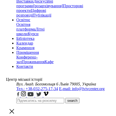
Виставки
Дискусійні
програми
[розархівування]
Просторові
проекти
Цифрові
розповіді
Публікації
Освітнє
Освітня
платформа
Літні
школи
Курси
Бібліотека
Календар
Крамниця
Приміщення
Конференц-
зал
Проживання
Кафе
Контакти
Центр міської історії
Вул. Акад. Богомольця 6
Львів 79005, Україна
Тел.: +38-032-275-17-34
E-mail: info@lvivcenter.org
search