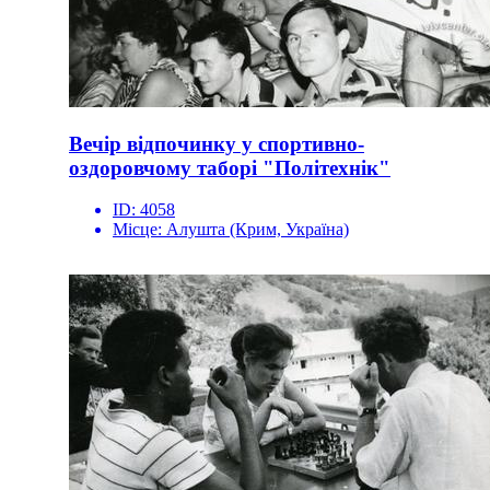
Вечір відпочинку у спортивно-
оздоровчому таборі "Політехнік"
ID:
4058
Місце:
Алушта (Крим, Україна)