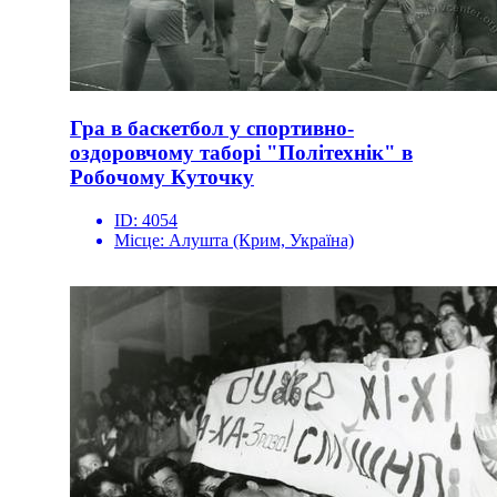
Гра в баскетбол у спортивно-
оздоровчому таборі "Політехнік" в
Робочому Куточку
ID:
4054
Місце:
Алушта (Крим, Україна)