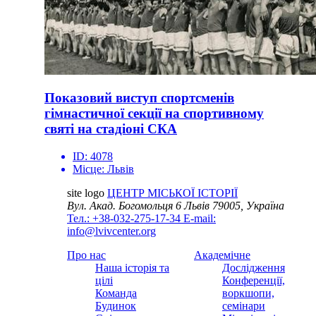
Показовий виступ спортсменів
гімнастичної секції на спортивному
святі на стадіоні СКА
ID:
4078
Місце:
Львів
site logo
ЦЕНТР МІСЬКОЇ ІСТОРІЇ
Вул. Акад. Богомольця 6
Львів 79005, Україна
Тел.: +38-032-275-17-34
E-mail:
info@lvivcenter.org
Про нас
Академічне
Наша історія та
Дослідження
цілі
Конференції,
Команда
воркшопи,
Будинок
семінари