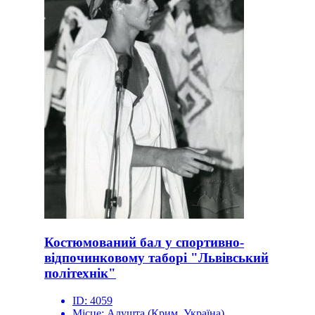
Костюмований бал у спортивно-
відпочинковому таборі "Львівський
політехнік"
ID:
4059
Місце:
Алушта (Крим, Україна)