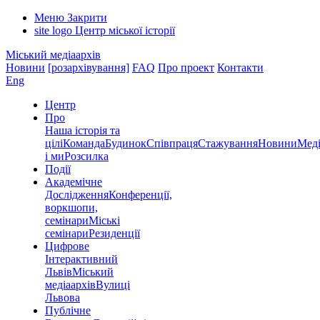
Меню
Закрити
site logo
Центр міської історії
Міський медіаархів
Новини
[розархівування]
FAQ
Про проект
Контакти
Eng
Центр
Про
Наша історія та
цілі
Команда
Будинок
Співпраця
Стажування
Новини
Меді
і ми
Розсилка
Події
Академічне
Дослідження
Конференції,
воркшопи,
семінари
Міські
семінари
Резиденції
Цифрове
Інтерактивний
Львів
Міський
медіаархів
Вулиці
Львова
Публічне