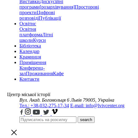
Виставки
Дискусійні
програми
[розархівування]
Просторові
проекти
Цифрові
розповіді
Публікації
Освітнє
Освітня
платформа
Літні
школи
Курси
Бібліотека
Календар
Крамниця
Приміщення
Конференц-
зал
Проживання
Кафе
Контакти
Центр міської історії
Вул. Акад. Богомольця 6
Львів 79005, Україна
Тел.: +38-032-275-17-34
E-mail: info@lvivcenter.org
search