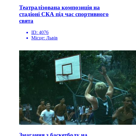
Театралізована композиція на
стадіоні СКА під час спортивного
свята
ID:
4076
Місце:
Львів
Змагання з баскетболу на