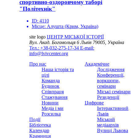
спортивно-оздоровчому таборі
"Політехнік"
ID:
4110
Місце:
Алушта (Крим, Україна)
site logo
ЦЕНТР МІСЬКОЇ ІСТОРІЇ
Вул. Акад. Богомольця 6
Львів 79005, Україна
Тел.: +38-032-275-17-34
E-mail:
info@lvivcenter.org
Про нас
Академічне
Наша історія та
Дослідження
цілі
Конференції,
Команда
воркшопи,
Будинок
семінари
Співпраця
Міські семінари
Стажування
Резиденції
Новини
Цифрове
Медіа і ми
Інтерактивний
Розсилка
Львів
Події
Міський
Бібліотека
медіаархів
Календар
Вулиці Львова
Крамниця