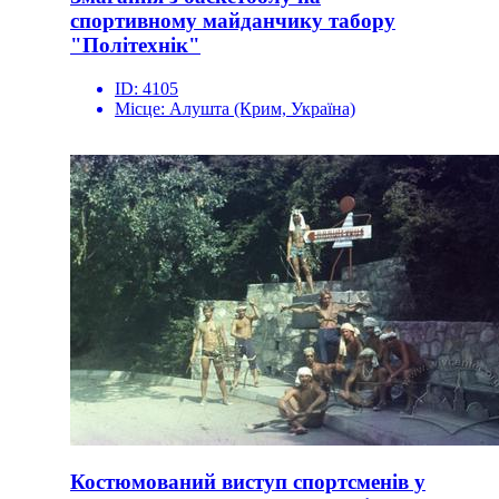
спортивному майданчику табору
"Політехнік"
ID:
4105
Місце:
Алушта (Крим, Україна)
Костюмований виступ спортсменів у