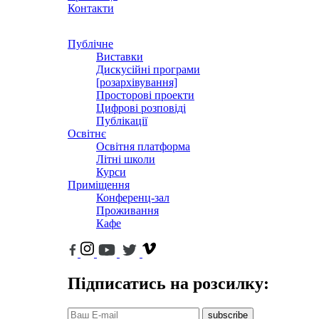
Контакти
Публічне
Виставки
Дискусійні програми
[розархівування]
Просторові проекти
Цифрові розповіді
Публікації
Освітнє
Освітня платформа
Літні школи
Курси
Приміщення
Конференц-зал
Проживання
Кафе
Підписатись на розсилку:
subscribe