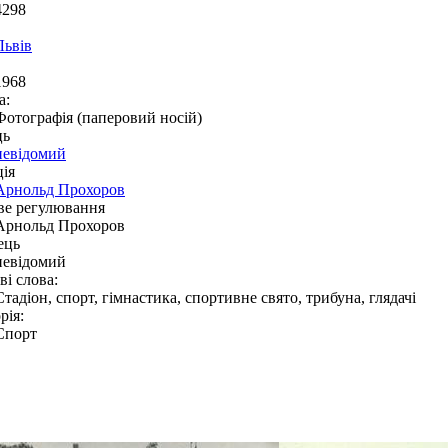
4298
Львів
1968
а:
Фотографія (паперовий носій)
ць
невідомий
ія
Арнольд Прохоров
ве регулювання
Арнольд Прохоров
ець
невідомий
і слова:
Стадіон, спорт, гімнастика, спортивне свято, трибуна, глядачі
рія:
Спорт