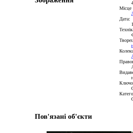
Місце
Дата:
Технік
Творе
Колекц
Право
Видав
Ключов
Катего
Пов'язані об'єкти