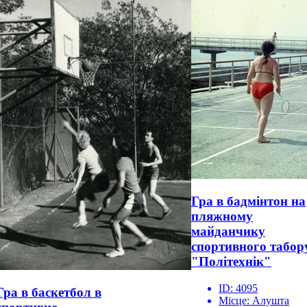
Гра в бадмінтон на
пляжному
майданчику
спортивного табор
"Політехнік"
ID:
4095
Гра в баскетбол в
Місце:
Алушта