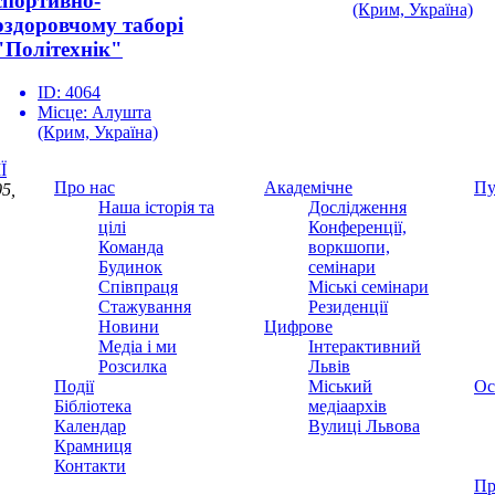
спортивно-
(Крим, Україна)
оздоровчому таборі
"Політехнік"
ID:
4064
Місце:
Алушта
(Крим, Україна)
Ї
Про нас
Академічне
Пу
5,
Наша історія та
Дослідження
цілі
Конференції,
Команда
воркшопи,
Будинок
семінари
Співпраця
Міські семінари
Стажування
Резиденції
Новини
Цифрове
Медіа і ми
Інтерактивний
Розсилка
Львів
Події
Міський
Ос
Бібліотека
медіаархів
Календар
Вулиці Львова
Крамниця
Контакти
Пр