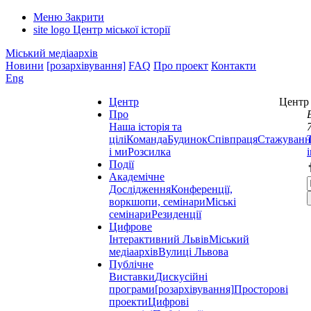
Меню
Закрити
site logo
Центр міської історії
Міський медіаархів
Новини
[розархівування]
FAQ
Про проект
Контакти
Eng
Центр
Центр 
Про
Наша історія та
цілі
Команда
Будинок
Співпраця
Стажуванн
і ми
Розсилка
Події
Академічне
Дослідження
Конференції,
воркшопи, семінари
Міські
семінари
Резиденції
Цифрове
Інтерактивний Львів
Міський
медіаархів
Вулиці Львова
Публічне
Виставки
Дискусійні
програми
[розархівування]
Просторові
проекти
Цифрові