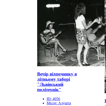
Вечір відпочинку в
літньому таборі
"Львівський
політехнік"
ID:
4056
Місце:
Алушта