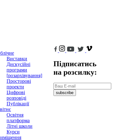
блічне
Виставки
Підписатись
Дискусійні
програми
на розсилку:
[розархівування]
Просторові
проекти
Цифрові
subscribe
розповіді
Публікації
вітнє
Освітня
платформа
Літні школи
Курси
иміщення