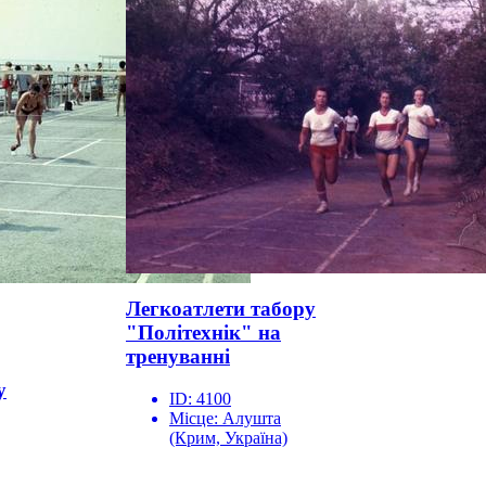
Легкоатлети табору
"Політехнік" на
тренуванні
у
ID:
4100
Місце:
Алушта
(Крим, Україна)