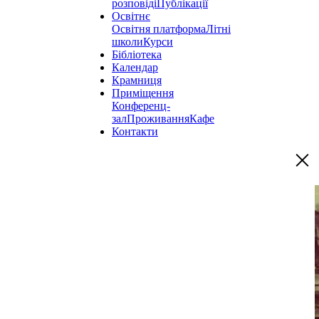
розповіді
Публікації
Освітнє
Освітня платформа
Літні
школи
Курси
Бібліотека
Календар
Крамниця
Приміщення
Конференц-
зал
Проживання
Кафе
Контакти