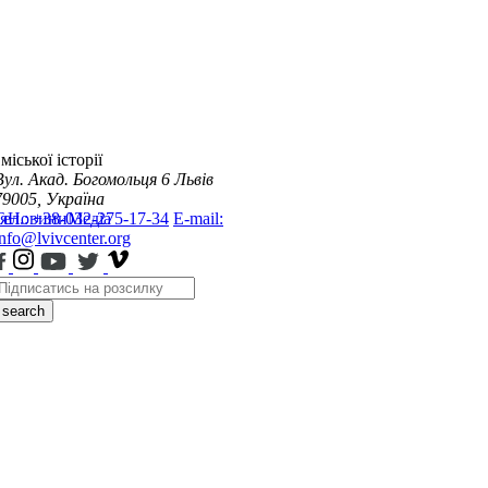
міської історії
Вул. Акад. Богомольця 6
Львів
79005, Україна
я
Тел.: +38-032-275-17-34
Новини
Медіа
E-mail:
info@lvivcenter.org
search