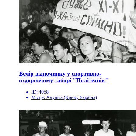
Вечір відпочинку у спортивно-
оздоровчому таборі "Політехнік"
ID:
4058
Місце:
Алушта (Крим, Україна)