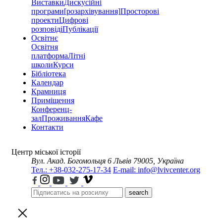
Виставки
Дискусійні
програми
[розархівування]
Просторові
проекти
Цифрові
розповіді
Публікації
Освітнє
Освітня
платформа
Літні
школи
Курси
Бібліотека
Календар
Крамниця
Приміщення
Конференц-
зал
Проживання
Кафе
Контакти
Центр міської історії
Вул. Акад. Богомольця 6
Львів 79005, Україна
Тел.: +38-032-275-17-34
E-mail: info@lvivcenter.org
search