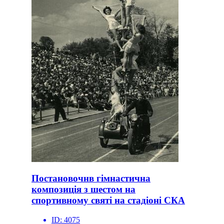
Постановочнв гімнастична
композиція з шестом на
спортивному святі на стадіоні СКА
ID:
4075