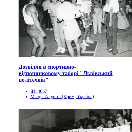
Дозвілля в спортивно-
відпочинковому таборі "Львівський
політехнік"
ID:
4057
Місце:
Алушта (Крим, Україна)