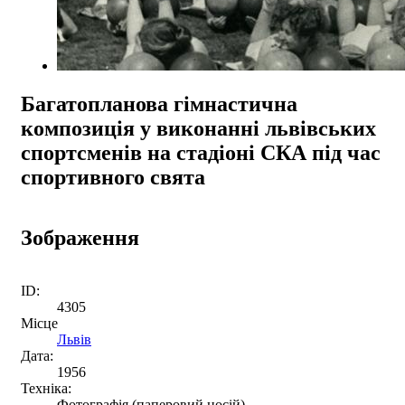
Багатопланова гімнастична
композиція у виконанні львівських
спортсменів на стадіоні СКА під час
спортивного свята
Зображення
ID:
4305
Місце
Львів
Дата:
1956
Техніка:
Фотографія (паперовий носій)