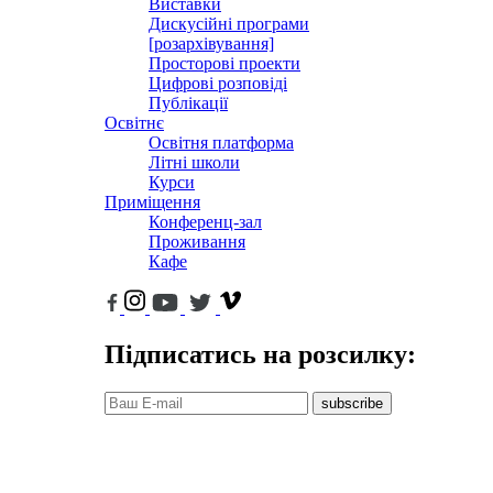
Виставки
Дискусійні програми
[розархівування]
Просторові проекти
Цифрові розповіді
Публікації
Освітнє
Освітня платформа
Літні школи
Курси
Приміщення
Конференц-зал
Проживання
Кафе
Підписатись на розсилку:
subscribe