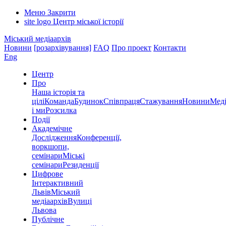
Меню
Закрити
site logo
Центр міської історії
Міський медіаархів
Новини
[розархівування]
FAQ
Про проект
Контакти
Eng
Центр
Про
Наша історія та
цілі
Команда
Будинок
Співпраця
Стажування
Новини
Меді
і ми
Розсилка
Події
Академічне
Дослідження
Конференції,
воркшопи,
семінари
Міські
семінари
Резиденції
Цифрове
Інтерактивний
Львів
Міський
медіаархів
Вулиці
Львова
Публічне