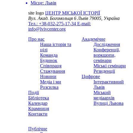
Місце:
Львів
site logo
ЦЕНТР МІСЬКОЇ ІСТОРІЇ
Вул. Акад. Богомольця 6
Львів 79005, Україна
Тел.: +38-032-275-17-34
E-mail:
info@lvivcenter.org
Про нас
Академічне
Наша історія та
Дослідження
цілі
Конференції,
Команда
воркшопи,
Будинок
семінари
Співпраця
Міські семінари
Стажування
Резиденції
Новини
Цифрове
Медіа і ми
Інтерактивний
Розсилка
Львів
Події
Міський
Бібліотека
медіаархів
Календар
Вулиці Львова
Крамниця
Контакти
Публічне