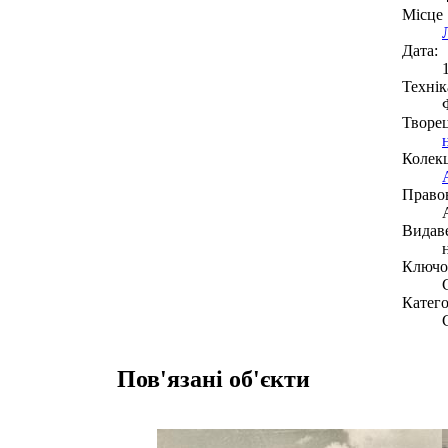
Місце
Дата:
Технік
Творе
Колекц
Право
Видав
Ключов
Катего
Пов'язані об'єкти