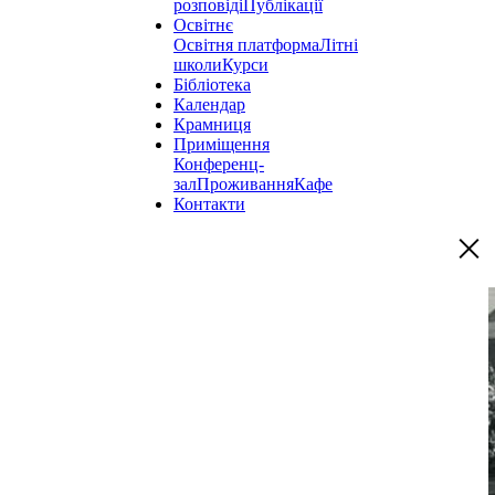
розповіді
Публікації
Освітнє
Освітня платформа
Літні
школи
Курси
Бібліотека
Календар
Крамниця
Приміщення
Конференц-
зал
Проживання
Кафе
Контакти