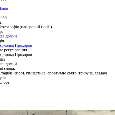
Львів
1956
а:
Фотографія (паперовий носій)
ць
невідомий
ія
Арнольд Прохоров
ве регулювання
Арнольд Прохоров
ець
невідомий
і слова:
Стадіон, спорт, гімнастика, спортивне свято, трибуна, глядачі
рія:
Спорт