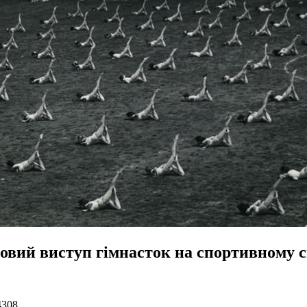
овий виступ гімнасток на спортивному с
4308