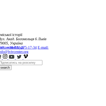
міської історії
Вул. Акад. Богомольця 6
Львів
79005, Україна
я
Тел.: +38-032-275-17-34
Новини
Медіа
E-mail:
info@lvivcenter.org
search