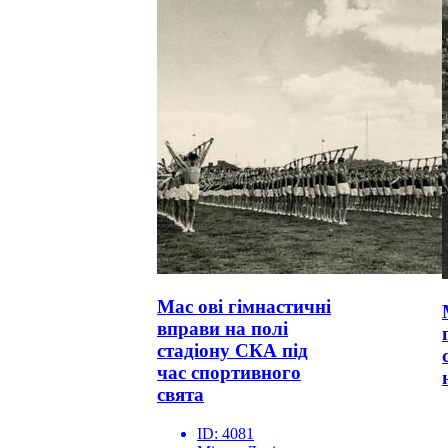
Мас ові гімнастичні
вправи на полі
стадіону СКА під
час спортивного
свята
ID:
4081