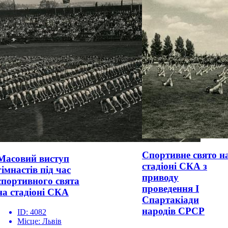
Спортивне свято н
Масовий виступ
стадіоні СКА з
гімнастів під час
приводу
спортивного свята
проведення І
на стадіоні СКА
Спартакіади
народів СРСР
ID:
4082
Місце:
Львів