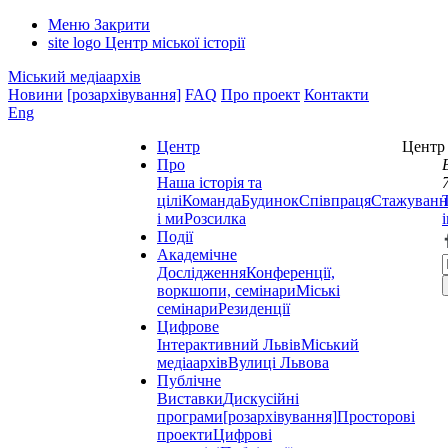
Меню
Закрити
site logo
Центр міської історії
Міський медіаархів
Новини
[розархівування]
FAQ
Про проект
Контакти
Eng
Центр
Центр 
Про
Наша історія та
цілі
Команда
Будинок
Співпраця
Стажуванн
і ми
Розсилка
Події
Академічне
Дослідження
Конференції,
воркшопи, семінари
Міські
семінари
Резиденції
Цифрове
Інтерактивний Львів
Міський
медіаархів
Вулиці Львова
Публічне
Виставки
Дискусійні
програми
[розархівування]
Просторові
проекти
Цифрові