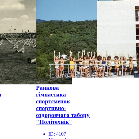
Ранкова
а
гімнастика
спортсменок
спортивно-
оздоровчого табору
"Політехнік"
ID:
4107