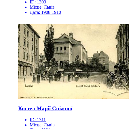
ID:
1303
Місце:
Львів
Дата:
1908-1910
Костел Марії Сніжної
ID:
1311
Місце:
Львів