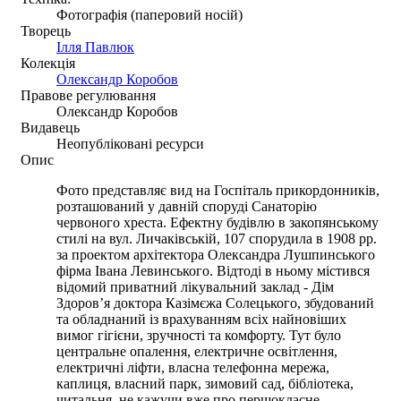
Фотографія (паперовий носій)
Творець
Ілля Павлюк
Колекція
Олександр Коробов
Правове регулювання
Олександр Коробов
Видавець
Неопубліковані ресурси
Опис
Фото представляє вид на Госпіталь прикордонників,
розташований у давній споруді Санаторію
червоного хреста. Ефектну будівлю в закопянському
стилі на вул. Личаківській, 107 спорудила в 1908 рр.
за проектом архітектора Олександра Лушпинського
фірма Івана Левинського. Відтоді в ньому містився
відомий приватний лікувальний заклад - Дім
Здоров’я доктора Казімєжа Солецького, збудований
та обладнаний із врахуванням всіх найновіших
вимог гігієни, зручності та комфорту. Тут було
центральне опалення, електричне освітлення,
електричні ліфти, власна телефонна мережа,
каплиця, власний парк, зимовий сад, бібліотека,
читальня, не кажучи вже про першокласне