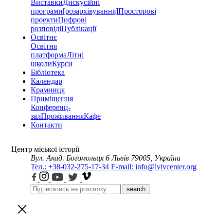
Виставки
Дискусійні
програми
[розархівування]
Просторові
проекти
Цифрові
розповіді
Публікації
Освітнє
Освітня
платформа
Літні
школи
Курси
Бібліотека
Календар
Крамниця
Приміщення
Конференц-
зал
Проживання
Кафе
Контакти
Центр міської історії
Вул. Акад. Богомольця 6
Львів 79005, Україна
Тел.: +38-032-275-17-34
E-mail: info@lvivcenter.org
search