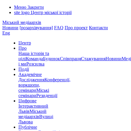
Меню
Закрити
site logo
Центр міської історії
Міський медіаархів
Новини
[розархівування]
FAQ
Про проект
Контакти
Eng
Центр
Про
Наша історія та
цілі
Команда
Будинок
Співпраця
Стажування
Новини
Меді
і ми
Розсилка
Події
Академічне
Дослідження
Конференції,
воркшопи,
семінари
Міські
семінари
Резиденції
Цифрове
Інтерактивний
Львів
Міський
медіаархів
Вулиці
Львова
Публічне