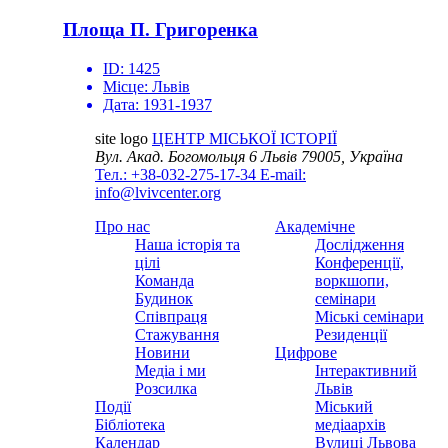
Площа П. Григоренка
ID:
1425
Місце:
Львів
Дата:
1931-1937
site logo
ЦЕНТР МІСЬКОЇ ІСТОРІЇ
Вул. Акад. Богомольця 6
Львів 79005, Україна
Тел.: +38-032-275-17-34
E-mail:
info@lvivcenter.org
Про нас
Академічне
Наша історія та
Дослідження
цілі
Конференції,
Команда
воркшопи,
Будинок
семінари
Співпраця
Міські семінари
Стажування
Резиденції
Новини
Цифрове
Медіа і ми
Інтерактивний
Розсилка
Львів
Події
Міський
Бібліотека
медіаархів
Календар
Вулиці Львова