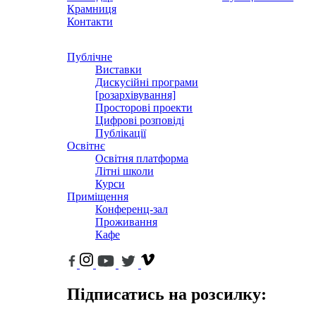
Крамниця
Контакти
Публічне
Виставки
Дискусійні програми
[розархівування]
Просторові проекти
Цифрові розповіді
Публікації
Освітнє
Освітня платформа
Літні школи
Курси
Приміщення
Конференц-зал
Проживання
Кафе
Підписатись на розсилку: