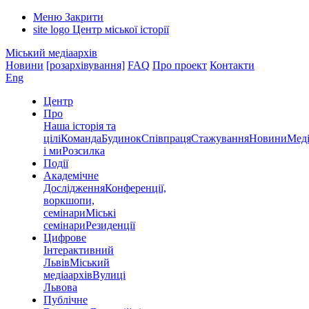
Меню
Закрити
site logo
Центр міської історії
Міський медіаархів
Новини
[розархівування]
FAQ
Про проект
Контакти
Eng
Центр
Про
Наша історія та
цілі
Команда
Будинок
Співпраця
Стажування
Новини
Меді
і ми
Розсилка
Події
Академічне
Дослідження
Конференції,
воркшопи,
семінари
Міські
семінари
Резиденції
Цифрове
Інтерактивний
Львів
Міський
медіаархів
Вулиці
Львова
Публічне