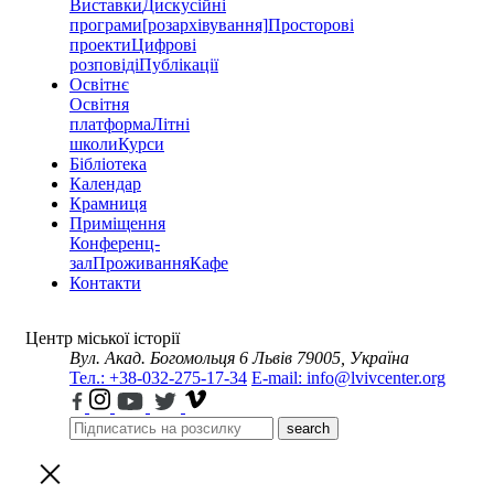
Виставки
Дискусійні
програми
[розархівування]
Просторові
проекти
Цифрові
розповіді
Публікації
Освітнє
Освітня
платформа
Літні
школи
Курси
Бібліотека
Календар
Крамниця
Приміщення
Конференц-
зал
Проживання
Кафе
Контакти
Центр міської історії
Вул. Акад. Богомольця 6
Львів 79005, Україна
Тел.: +38-032-275-17-34
E-mail: info@lvivcenter.org
search