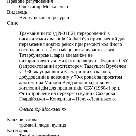
Правове регулювання
Олександр Москаленко
Видавець
Неопубліковані ресурси
Опис
Трамвайний поїзд №011-21 перероблений з
пасажирських вагонів Gotha і був призначений для
перевезення довгих рейок при ремонті колійного
господарства. Його місце розташування – вул.
Татарбунарська, зараз він майже не
використовується. На фото праворуч – будинок СБУ
(запроектований архітектором Тадеушем Врубелем
у 1936 як управління Електричних закладів,
добудований в довжину у 70-х роках за проектом
архітектора Мирона Вендзиловича), ліворуч –
житловий дім для працівників СБУ (1960-ті рр.).
Фото зроблене на перехресті вулиць Сахарова –
Гвардійської – Коперніка – Нечуя-Левицького.
Олександр Москаленко
Ключові слова:
трамвай, люди, вулиця
Категорія:
Технічні артефакти