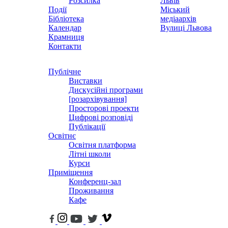
Розсилка
Львів
Події
Міський
Бібліотека
медіаархів
Календар
Вулиці Львова
Крамниця
Контакти
Публічне
Виставки
Дискусійні програми
[розархівування]
Просторові проекти
Цифрові розповіді
Публікації
Освітнє
Освітня платформа
Літні школи
Курси
Приміщення
Конференц-зал
Проживання
Кафе