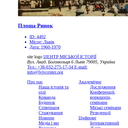
Площа Ринок
ID:
4492
Місце:
Львів
Дата:
1960-1970
site logo
ЦЕНТР МІСЬКОЇ ІСТОРІЇ
Вул. Акад. Богомольця 6
Львів 79005, Україна
Тел.: +38-032-275-17-34
E-mail:
info@lvivcenter.org
Про нас
Академічне
Наша історія та
Дослідження
цілі
Конференції,
Команда
воркшопи,
Будинок
семінари
Співпраця
Міські семінари
Стажування
Резиденції
Новини
Цифрове
Медіа і ми
Інтерактивний