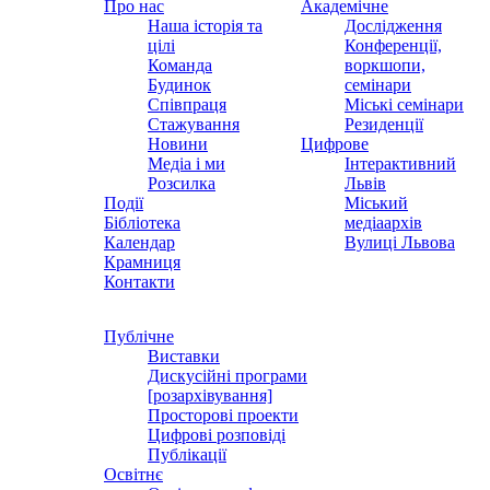
Про нас
Академічне
Наша історія та
Дослідження
цілі
Конференції,
Команда
воркшопи,
Будинок
семінари
Співпраця
Міські семінари
Стажування
Резиденції
Новини
Цифрове
Медіа і ми
Інтерактивний
Розсилка
Львів
Події
Міський
Бібліотека
медіаархів
Календар
Вулиці Львова
Крамниця
Контакти
Публічне
Виставки
Дискусійні програми
[розархівування]
Просторові проекти
Цифрові розповіді
Публікації
Освітнє