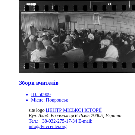
Збори вчителів
ID:
50909
Місце:
Покровськ
site logo
ЦЕНТР МІСЬКОЇ ІСТОРІЇ
Вул. Акад. Богомольця 6
Львів 79005, Україна
Тел.: +38-032-275-17-34
E-mail:
info@lvivcenter.org