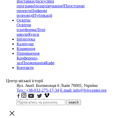
Виставки
Дискусійні
програми
[розархівування]
Просторові
проекти
Цифрові
розповіді
Публікації
Освітнє
Освітня
платформа
Літні
школи
Курси
Бібліотека
Календар
Крамниця
Приміщення
Конференц-
зал
Проживання
Кафе
Контакти
Центр міської історії
Вул. Акад. Богомольця 6
Львів 79005, Україна
Тел.: +38-032-275-17-34
E-mail: info@lvivcenter.org
search