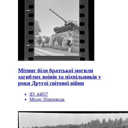
Мітинг біля братської могили
загиблих воїнів та підпільників у
роки Другої світової війни
ID:
44857
Місце:
Покровськ