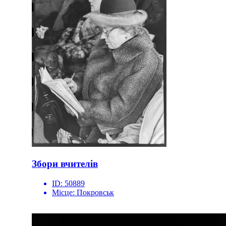
Збори вчителів
ID:
50889
Місце:
Покровськ