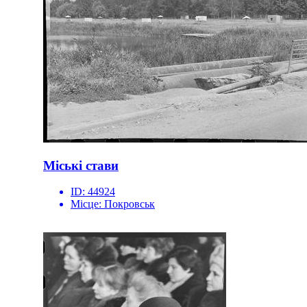
Міські стави
ID:
44924
Місце:
Покровськ