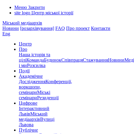
Меню
Закрити
site logo
Центр міської історії
Міський медіаархів
Новини
[розархівування]
FAQ
Про проект
Контакти
Eng
Центр
Про
Наша історія та
цілі
Команда
Будинок
Співпраця
Стажування
Новини
Меді
і ми
Розсилка
Події
Академічне
Дослідження
Конференції,
воркшопи,
семінари
Міські
семінари
Резиденції
Цифрове
Інтерактивний
Львів
Міський
медіаархів
Вулиці
Львова
Публічне