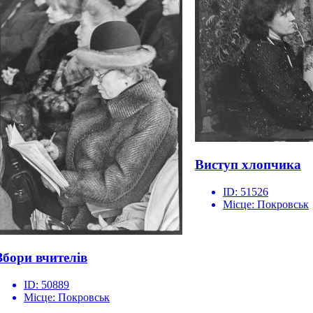
Виступ хлопчика
ID:
51526
Місце:
Покровськ
Збори вчителів
ID:
50889
Місце:
Покровськ