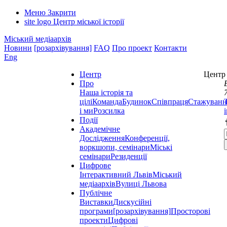
Меню
Закрити
site logo
Центр міської історії
Міський медіаархів
Новини
[розархівування]
FAQ
Про проект
Контакти
Eng
Центр
Центр 
Про
Наша історія та
цілі
Команда
Будинок
Співпраця
Стажуванн
і ми
Розсилка
Події
Академічне
Дослідження
Конференції,
воркшопи, семінари
Міські
семінари
Резиденції
Цифрове
Інтерактивний Львів
Міський
медіаархів
Вулиці Львова
Публічне
Виставки
Дискусійні
програми
[розархівування]
Просторові
проекти
Цифрові