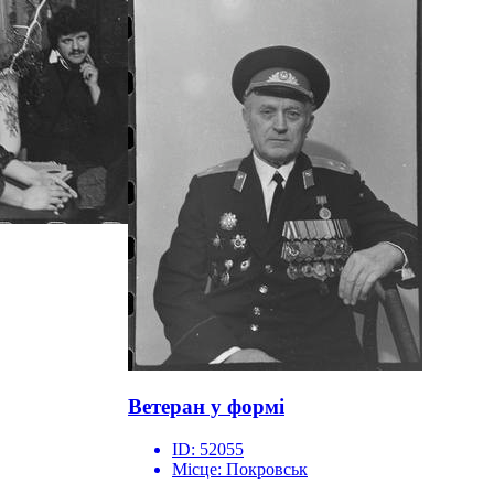
Ветеран у формі
ID:
52055
Місце:
Покровськ