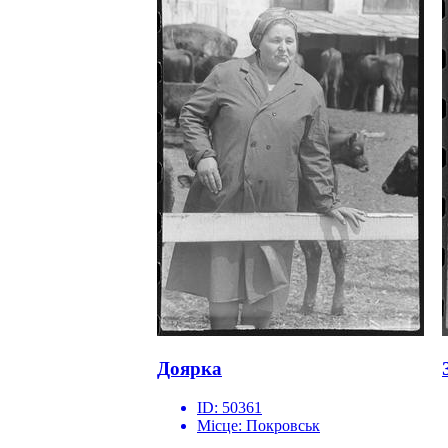
Доярка
ID:
50361
Місце:
Покровськ