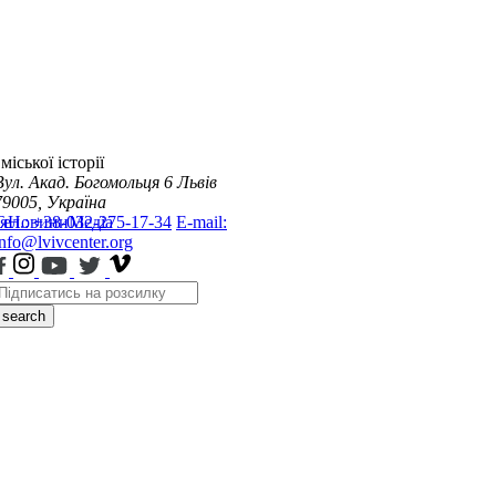
міської історії
Вул. Акад. Богомольця 6
Львів
79005, Україна
я
Тел.: +38-032-275-17-34
Новини
Медіа
E-mail:
info@lvivcenter.org
search