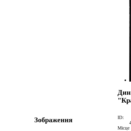
Дин
"Кр
ID:
Зображення
Місце