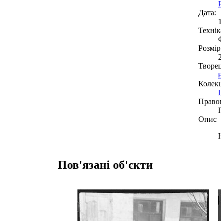
Дата:
Технік
Розмір
Творе
Колекц
Право
Опис
Пов'язані об'єкти