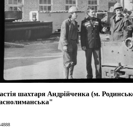
астія шахтаря Андрійченка (м. Родинськ
аснолиманська"
44888