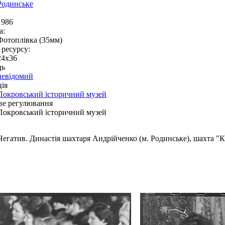
Родинське
1986
а:
Фотоплівка (35мм)
 ресурсу:
24х36
ць
невідомий
ія
Покровський історичний музей
ве регулювання
Покровський історичний музей
Негатив. Династія шахтаря Андрійченко (м. Родинське), шахта "К