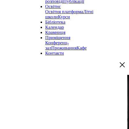
розповіді
Публікації
Освітнє
Освітня платформа
Літні
школи
Курси
Бібліотека
Календар
Крамниця
Приміщення
Конференц-
зал
Проживання
Кафе
Контакти