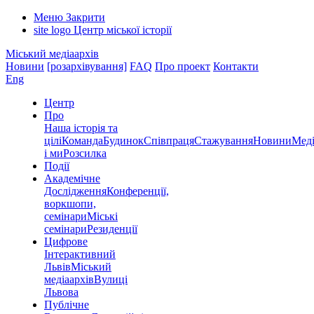
Меню
Закрити
site logo
Центр міської історії
Міський медіаархів
Новини
[розархівування]
FAQ
Про проект
Контакти
Eng
Центр
Про
Наша історія та
цілі
Команда
Будинок
Співпраця
Стажування
Новини
Меді
і ми
Розсилка
Події
Академічне
Дослідження
Конференції,
воркшопи,
семінари
Міські
семінари
Резиденції
Цифрове
Інтерактивний
Львів
Міський
медіаархів
Вулиці
Львова
Публічне