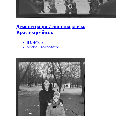
Демонстрація 7 листопада в м.
Красноармійськ
ID:
44932
Місце:
Покровськ