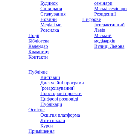
Будинок
семінари
Співпраця
Міські семінари
Стажування
Резиденції
Новини
Цифрове
Медіа і ми
Інтерактивний
Розсилка
Львів
Події
Міський
Бібліотека
медіаархів
Календар
Вулиці Львова
Крамниця
Контакти
Публічне
Виставки
Дискусійні програми
[розархівування]
Просторові проекти
Цифрові розповіді
Публікації
Освітнє
Освітня платформа
Літні школи
Курси
Приміщення