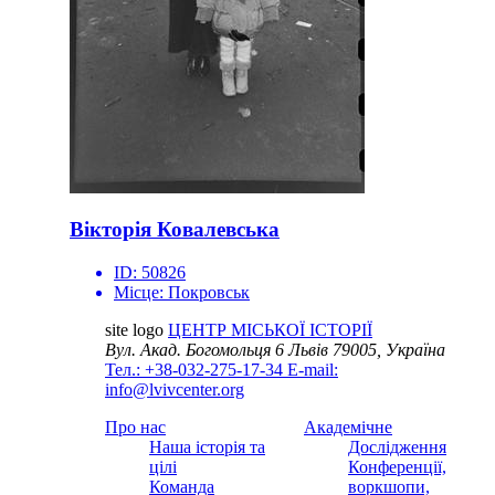
Вікторія Ковалевська
ID:
50826
Місце:
Покровськ
site logo
ЦЕНТР МІСЬКОЇ ІСТОРІЇ
Вул. Акад. Богомольця 6
Львів 79005, Україна
Тел.: +38-032-275-17-34
E-mail:
info@lvivcenter.org
Про нас
Академічне
Наша історія та
Дослідження
цілі
Конференції,
Команда
воркшопи,