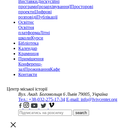
Виставки
Дискусійні
програми
[розархівування]
Просторові
проекти
Цифрові
розповіді
Публікації
Освітнє
Освітня
платформа
Літні
школи
Курси
Бібліотека
Календар
Крамниця
Приміщення
Конференц-
зал
Проживання
Кафе
Контакти
Центр міської історії
Вул. Акад. Богомольця 6
Львів 79005, Україна
Тел.: +38-032-275-17-34
E-mail: info@lvivcenter.org
search