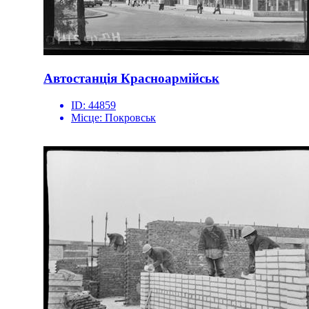
Автостанція Красноармійськ
ID:
44859
Місце:
Покровськ