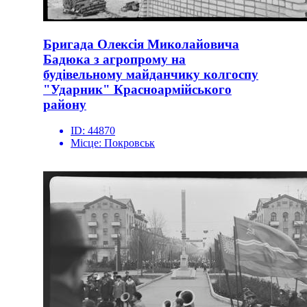
Бригада Олексія Миколайовича
Бадюка з агропрому на
будівельному майданчику колгоспу
"Ударник" Красноармійського
району
ID:
44870
Місце:
Покровськ