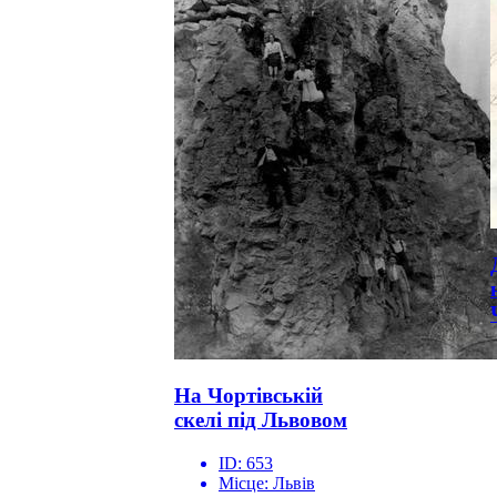
На Чортівській
скелі під Львовом
ID:
653
Місце:
Львів