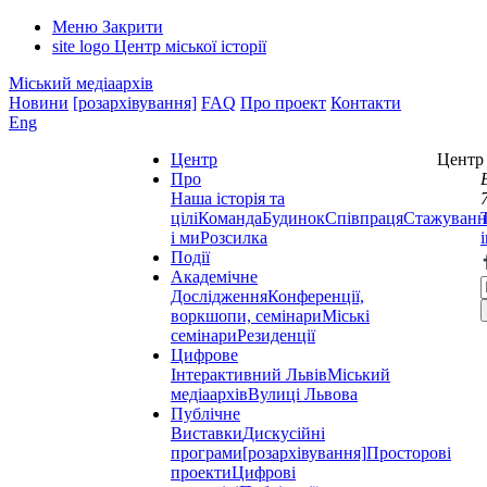
Меню
Закрити
site logo
Центр міської історії
Міський медіаархів
Новини
[розархівування]
FAQ
Про проект
Контакти
Eng
Центр
Центр 
Про
Наша історія та
цілі
Команда
Будинок
Співпраця
Стажуванн
і ми
Розсилка
Події
Академічне
Дослідження
Конференції,
воркшопи, семінари
Міські
семінари
Резиденції
Цифрове
Інтерактивний Львів
Міський
медіаархів
Вулиці Львова
Публічне
Виставки
Дискусійні
програми
[розархівування]
Просторові
проекти
Цифрові