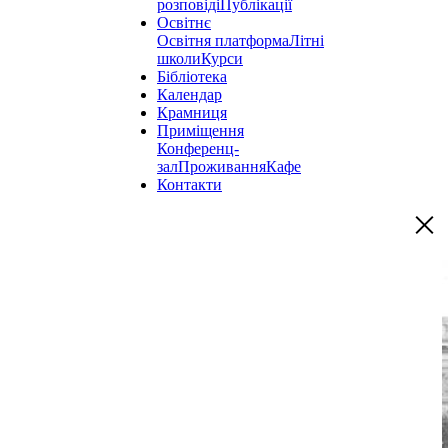
розповіді
Публікації
Освітнє
Освітня платформа
Літні
школи
Курси
Бібліотека
Календар
Крамниця
Приміщення
Конференц-
зал
Проживання
Кафе
Контакти