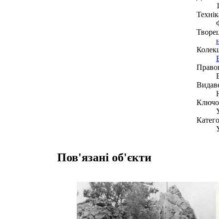
Технік
Творе
Колекц
Право
Видав
Ключов
Катего
Пов'язані об'єкти