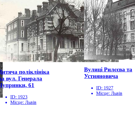
Вулиці Рилєєва та
Дитяча поліклініка
Устияновича
на вул. Генерала
Чупринки, 61
ID:
1927
Місце:
Львів
ID:
1923
Місце:
Львів