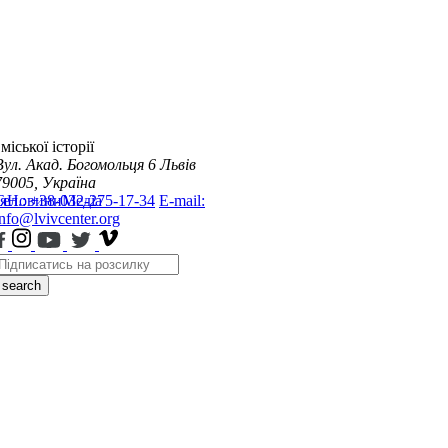
міської історії
Вул. Акад. Богомольця 6
Львів
79005, Україна
я
Тел.: +38-032-275-17-34
Новини
Медіа
E-mail:
info@lvivcenter.org
search