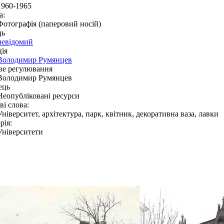
1960-1965
а:
Фотографія (паперовий носій)
ць
невідомий
ія
Володимир Румянцев
ве регулювання
Володимир Румянцев
ець
Неопубліковані ресурси
і слова:
Університет, архітектура, парк, квітник, декоративна ваза, лавки
рія:
Університети