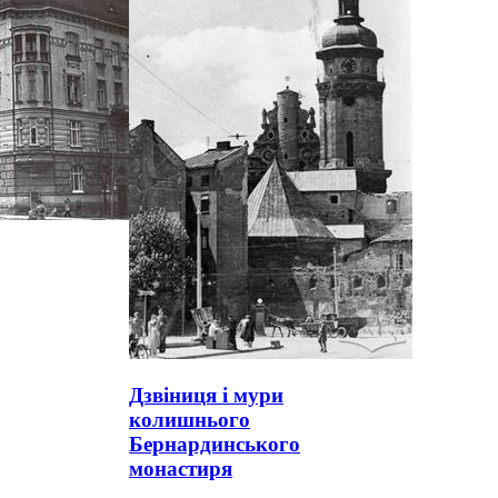
Дзвіниця і мури
колишнього
Бернардинського
монастиря