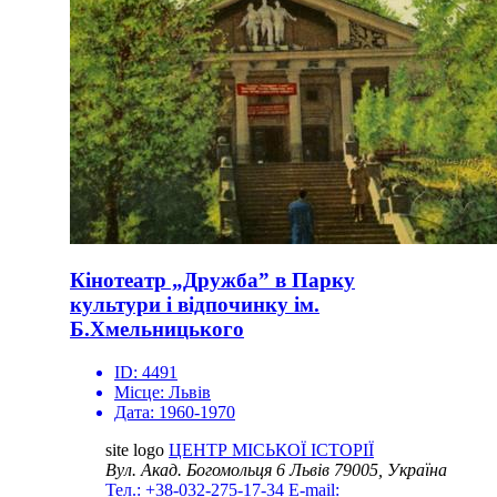
Кінотеатр „Дружба” в Парку
культури і відпочинку ім.
Б.Хмельницького
ID:
4491
Місце:
Львів
Дата:
1960-1970
site logo
ЦЕНТР МІСЬКОЇ ІСТОРІЇ
Вул. Акад. Богомольця 6
Львів 79005, Україна
Тел.: +38-032-275-17-34
E-mail: