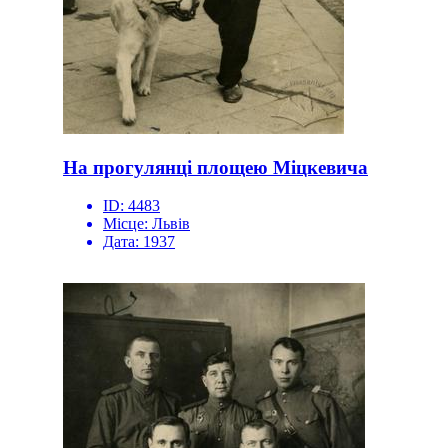
На прогулянці площею Міцкевича
ID:
4483
Місце:
Львів
Дата:
1937