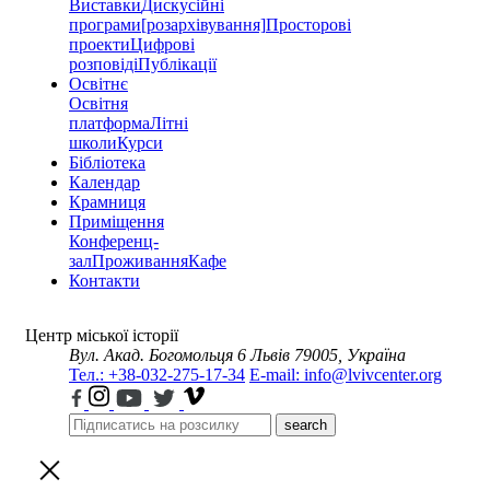
Виставки
Дискусійні
програми
[розархівування]
Просторові
проекти
Цифрові
розповіді
Публікації
Освітнє
Освітня
платформа
Літні
школи
Курси
Бібліотека
Календар
Крамниця
Приміщення
Конференц-
зал
Проживання
Кафе
Контакти
Центр міської історії
Вул. Акад. Богомольця 6
Львів 79005, Україна
Тел.: +38-032-275-17-34
E-mail: info@lvivcenter.org
search