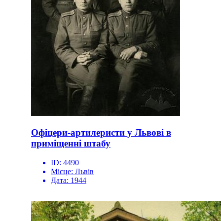
Офіцери-артилеристи у Львові в
приміщенні штабу
ID:
4490
Місце:
Львів
Дата:
1944