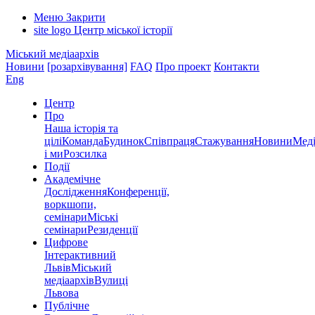
Меню
Закрити
site logo
Центр міської історії
Міський медіаархів
Новини
[розархівування]
FAQ
Про проект
Контакти
Eng
Центр
Про
Наша історія та
цілі
Команда
Будинок
Співпраця
Стажування
Новини
Меді
і ми
Розсилка
Події
Академічне
Дослідження
Конференції,
воркшопи,
семінари
Міські
семінари
Резиденції
Цифрове
Інтерактивний
Львів
Міський
медіаархів
Вулиці
Львова
Публічне