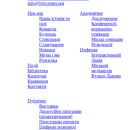
info@lvivcenter.org
Про нас
Академічне
Наша історія та
Дослідження
цілі
Конференції,
Команда
воркшопи,
Будинок
семінари
Співпраця
Міські семінари
Стажування
Резиденції
Новини
Цифрове
Медіа і ми
Інтерактивний
Розсилка
Львів
Події
Міський
Бібліотека
медіаархів
Календар
Вулиці Львова
Крамниця
Контакти
Публічне
Виставки
Дискусійні програми
[розархівування]
Просторові проекти
Цифрові розповіді