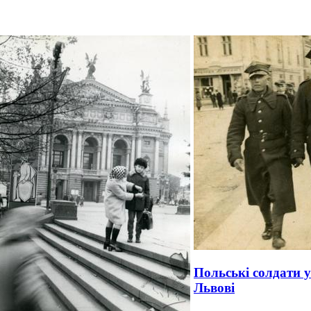
Польські солдати у
Львові