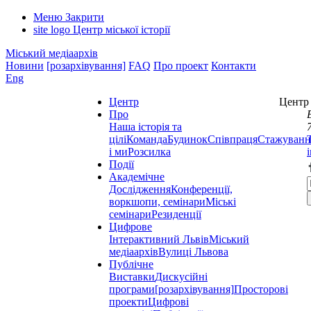
Меню
Закрити
site logo
Центр міської історії
Міський медіаархів
Новини
[розархівування]
FAQ
Про проект
Контакти
Eng
Центр
Центр 
Про
Наша історія та
цілі
Команда
Будинок
Співпраця
Стажуванн
і ми
Розсилка
Події
Академічне
Дослідження
Конференції,
воркшопи, семінари
Міські
семінари
Резиденції
Цифрове
Інтерактивний Львів
Міський
медіаархів
Вулиці Львова
Публічне
Виставки
Дискусійні
програми
[розархівування]
Просторові
проекти
Цифрові