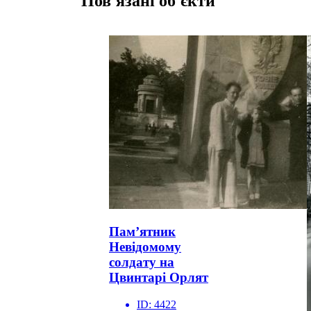
Пов'язані об'єкти
Пам’ятник
Невідомому
солдату на
Цвинтарі Орлят
ID:
4422