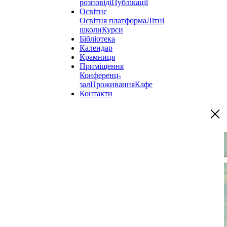
розповіді
Публікації
Освітнє
Освітня платформа
Літні
школи
Курси
Бібліотека
Календар
Крамниця
Приміщення
Конференц-
зал
Проживання
Кафе
Контакти