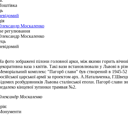
а:
Поштівка
ць
невідомий
ія
Олександр Москаленко
ве регулювання
Олександр Москаленко
ець
невідомий
На фото зображені пілони головної арки, між якими горить вічни
декоративна ваза з квітів. Такі вази встановлювали у Львові в різ
Меморіальний комплекс "Пагорб слави" був створений в 1945-52 
російської царської армії за проектом арх. А.Натальченка, Г.Швец
відомих розбудовників Львова сталінської епохи. Пагорб слави зн
недалеко кінцевої зупинки трамвая №2.
Олександр Москаленко
рія:
Монументи