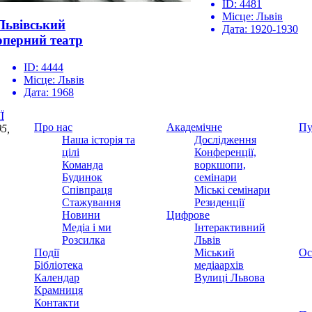
ID:
4481
Місце:
Львів
Львівський
Дата:
1920-1930
оперний театр
ID:
4444
Місце:
Львів
Дата:
1968
Ї
Про нас
Академічне
Пу
5,
Наша історія та
Дослідження
цілі
Конференції,
Команда
воркшопи,
Будинок
семінари
Співпраця
Міські семінари
Стажування
Резиденції
Новини
Цифрове
Медіа і ми
Інтерактивний
Розсилка
Львів
Події
Міський
Ос
Бібліотека
медіаархів
Календар
Вулиці Львова
Крамниця
Контакти