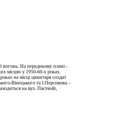
й вогонь. На передньому плані -
них місцях у 1950-60-х роках.
роках на місці цвинтаря солдат
ького-Вінецького та І.Персикова –
аходиться на вул. Пасічній,