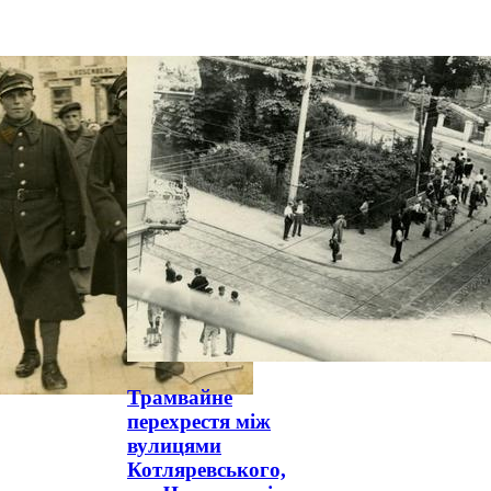
Трамвайне
перехрестя між
вулицями
Котляревського,