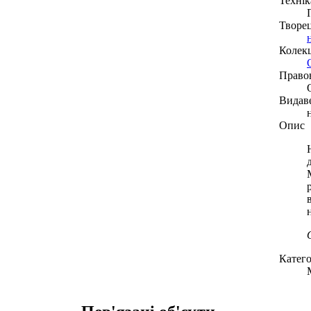
Технік
Творе
Колекц
Право
Видав
Опис
Катего