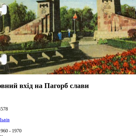
овний вхід на Пагорб слави
4578
Львів
1960 - 1970