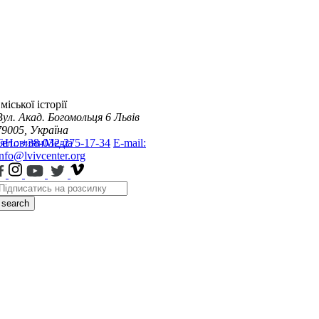
міської історії
Вул. Акад. Богомольця 6
Львів
79005, Україна
я
Тел.: +38-032-275-17-34
Новини
Медіа
E-mail:
info@lvivcenter.org
search