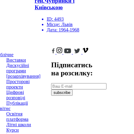
ген.Чупринки і
Київською
ID:
4493
Місце:
Львів
Дата:
1964-1968
блічне
Виставки
Підписатись
Дискусійні
програми
на розсилку:
[розархівування]
Просторові
проекти
Цифрові
subscribe
розповіді
Публікації
вітнє
Освітня
платформа
Літні школи
Курси