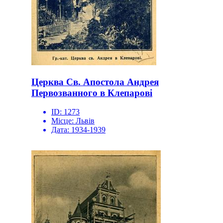
Церква Св. Апостола Андрея
Первозванного в Клепарові
ID:
1273
Місце:
Львів
Дата:
1934-1939