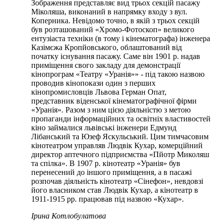
Зображення представляє вид трьох секцій пасажу
Міколяша, виконаний в напрямку входу з вул.
Коперника. Невідомо точно, в якій з трьох секцій
був розташований «Хромо-Фотоскоп» великого
ентузіаста техніки (в тому і кінематографа) інженера
Казімєжа Кропйовського, облаштований від
початку існування пасажу. Саме він 1901 р. надав
приміщення свого закладу для демонстрації
кінопрограм «Театру «Уранія»» - під такою назвою
проводив кінопокази один з перших
кінопромисловців Львова Герман Опат,
представник віденської кінематографічної фірми
«Уранія». Разом з ним цією діяльністю з метою
пропаганди інформаційних та освітніх властивостей
кіно займалися львівські інженери Едмунд
Лібанський та Юзеф Яскульський. Цим тимчасовим
кінотеатром управляв Людвік Кухар, комерційний
директор аптечного підприємства «Пйотр Миколяш
та спілка». В 1907 р. кінотеатр «Уранія» був
перенесений до іншого приміщення, а в пасажі
розпочав діяльність кінотеатр «Сінефон», невдовзі
його власником став Людвік Кухар, а кінотеатр в
1911-1915 рр. працював під назвою «Кухар».
Ірина Котлобулатова