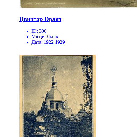
Цвинтар Орлят
ID:
390
Місце:
Львів
Дата:
1922-1929