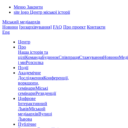
Меню
Закрити
site logo
Центр міської історії
Міський медіаархів
Новини
[розархівування]
FAQ
Про проект
Контакти
Eng
Центр
Про
Наша історія та
цілі
Команда
Будинок
Співпраця
Стажування
Новини
Меді
і ми
Розсилка
Події
Академічне
Дослідження
Конференції,
воркшопи,
семінари
Міські
семінари
Резиденції
Цифрове
Інтерактивний
Львів
Міський
медіаархів
Вулиці
Львова
Публічне