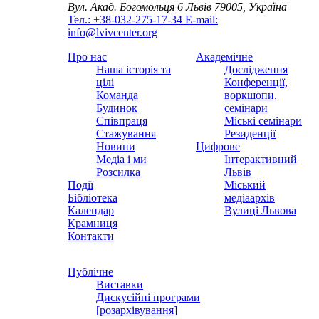
Вул. Акад. Богомольця 6
Львів 79005, Україна
Тел.: +38-032-275-17-34
E-mail:
info@lvivcenter.org
Про нас
Академічне
Наша історія та
Дослідження
цілі
Конференції,
Команда
воркшопи,
Будинок
семінари
Співпраця
Міські семінари
Стажування
Резиденції
Новини
Цифрове
Медіа і ми
Інтерактивний
Розсилка
Львів
Події
Міський
Бібліотека
медіаархів
Календар
Вулиці Львова
Крамниця
Контакти
Публічне
Виставки
Дискусійні програми
[розархівування]