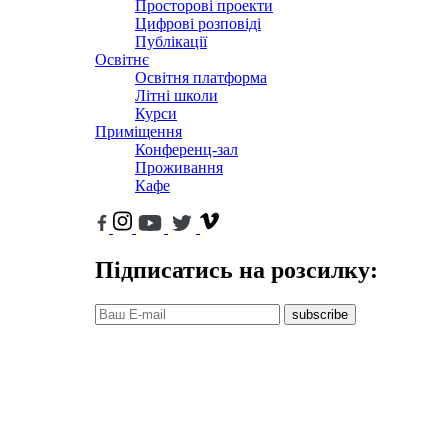
Просторові проекти
Цифрові розповіді
Публікації
Освітнє
Освітня платформа
Літні школи
Курси
Приміщення
Конференц-зал
Проживання
Кафе
Підписатись на розсилку:
subscribe