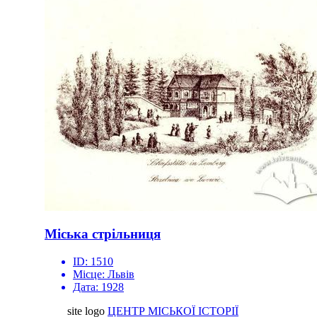
Міська стрільниця
ID:
1510
Місце:
Львів
Дата:
1928
site logo
ЦЕНТР МІСЬКОЇ ІСТОРІЇ