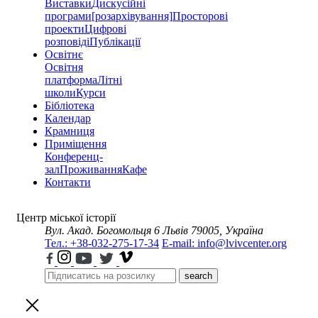
Виставки
Дискусійні
програми
[розархівування]
Просторові
проекти
Цифрові
розповіді
Публікації
Освітнє
Освітня
платформа
Літні
школи
Курси
Бібліотека
Календар
Крамниця
Приміщення
Конференц-
зал
Проживання
Кафе
Контакти
Центр міської історії
Вул. Акад. Богомольця 6
Львів 79005, Україна
Тел.: +38-032-275-17-34
E-mail: info@lvivcenter.org
search