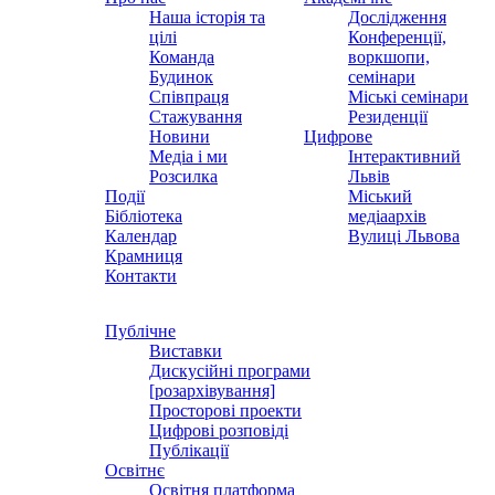
Наша історія та
Дослідження
цілі
Конференції,
Команда
воркшопи,
Будинок
семінари
Співпраця
Міські семінари
Стажування
Резиденції
Новини
Цифрове
Медіа і ми
Інтерактивний
Розсилка
Львів
Події
Міський
Бібліотека
медіаархів
Календар
Вулиці Львова
Крамниця
Контакти
Публічне
Виставки
Дискусійні програми
[розархівування]
Просторові проекти
Цифрові розповіді
Публікації
Освітнє
Освітня платформа