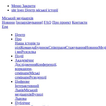
Меню
Закрити
site logo
Центр міської історії
Міський медіаархів
Новини
[розархівування]
FAQ
Про проект
Контакти
Eng
Центр
Про
Наша історія та
цілі
Команда
Будинок
Співпраця
Стажування
Новини
Меді
і ми
Розсилка
Події
Академічне
Дослідження
Конференції,
воркшопи,
семінари
Міські
семінари
Резиденції
Цифрове
Інтерактивний
Львів
Міський
медіаархів
Вулиці
Львова
Публічне