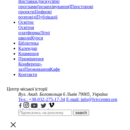
Виставки
Дискусійні
програми
[розархівування]
Просторові
проекти
Цифрові
розповіді
Публікації
Освітнє
Освітня
платформа
Літні
школи
Курси
Бібліотека
Календар
Крамниця
Приміщення
Конференц-
зал
Проживання
Кафе
Контакти
Центр міської історії
Вул. Акад. Богомольця 6
Львів 79005, Україна
Тел.: +38-032-275-17-34
E-mail: info@lvivcenter.org
search