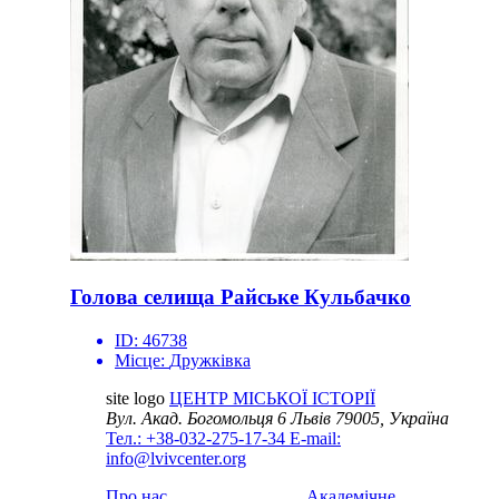
Голова селища Райське Кульбачко
ID:
46738
Місце:
Дружківка
site logo
ЦЕНТР МІСЬКОЇ ІСТОРІЇ
Вул. Акад. Богомольця 6
Львів 79005, Україна
Тел.: +38-032-275-17-34
E-mail:
info@lvivcenter.org
Про нас
Академічне