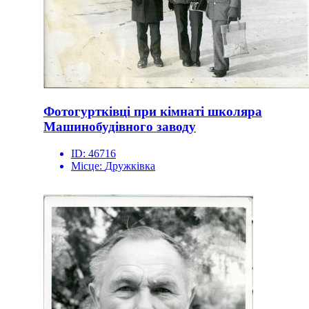
Фотогуртківці при кімнаті школяра
Машинобудівного заводу
ID:
46716
Місце:
Дружківка