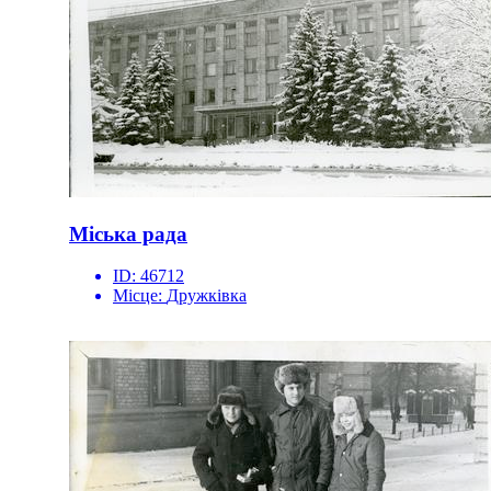
Міська рада
ID:
46712
Місце:
Дружківка