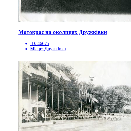
Мотокрос на околицях Дружківки
ID:
46675
Місце:
Дружківка