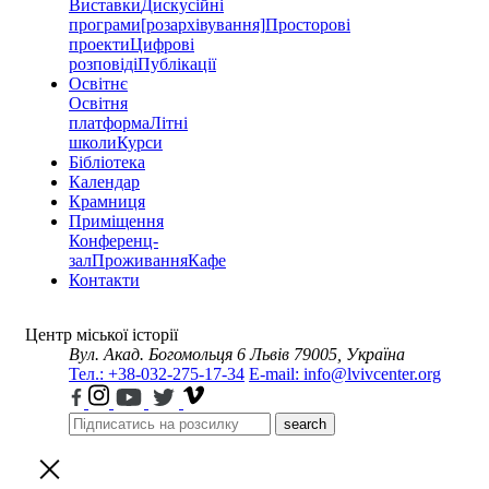
Виставки
Дискусійні
програми
[розархівування]
Просторові
проекти
Цифрові
розповіді
Публікації
Освітнє
Освітня
платформа
Літні
школи
Курси
Бібліотека
Календар
Крамниця
Приміщення
Конференц-
зал
Проживання
Кафе
Контакти
Центр міської історії
Вул. Акад. Богомольця 6
Львів 79005, Україна
Тел.: +38-032-275-17-34
E-mail: info@lvivcenter.org
search