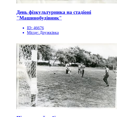
День фізкультурника на стадіоні
"Машинобудівник"
ID:
46676
Місце:
Дружківка