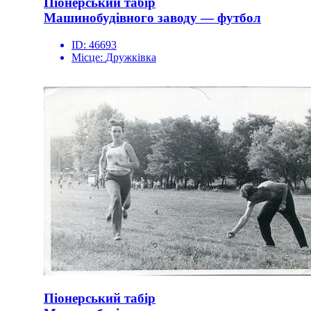
Піонерський табір
Машинобудівного заводу — футбол
ID:
46693
Місце:
Дружківка
Піонерський табір