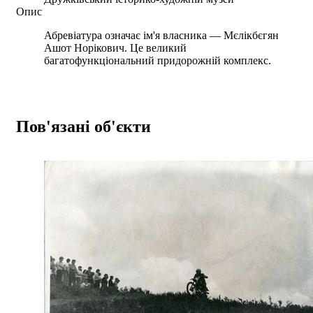
Опис
Абревіатура означає ім'я власника — Мєлікбєгян
Ашот Норікович. Це великий
багатофункціональний придорожній комплекс.
Пов'язані об'єкти