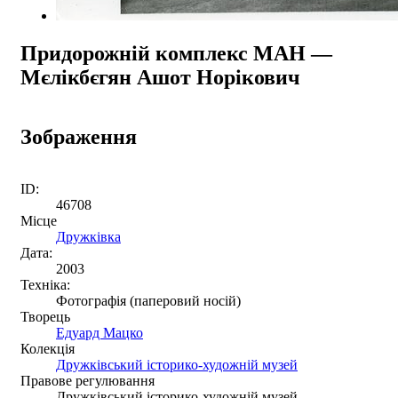
Придорожній комплекс МАН —
Мєлікбєгян Ашот Норікович
Зображення
ID:
46708
Місце
Дружківка
Дата:
2003
Техніка:
Фотографія (паперовий носій)
Творець
Едуард Мацко
Колекція
Дружківський історико-художній музей
Правове регулювання
Дружківський історико-художній музей