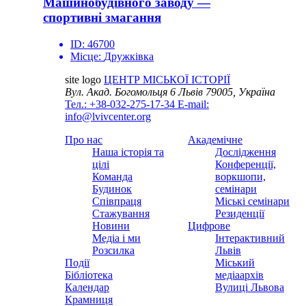
Машинобудівного заводу —
спортивні змагання
ID:
46700
Місце:
Дружківка
site logo
ЦЕНТР МІСЬКОЇ ІСТОРІЇ
Вул. Акад. Богомольця 6
Львів 79005, Україна
Тел.: +38-032-275-17-34
E-mail:
info@lvivcenter.org
Про нас
Академічне
Наша історія та
Дослідження
цілі
Конференції,
Команда
воркшопи,
Будинок
семінари
Співпраця
Міські семінари
Стажування
Резиденції
Новини
Цифрове
Медіа і ми
Інтерактивний
Розсилка
Львів
Події
Міський
Бібліотека
медіаархів
Календар
Вулиці Львова
Крамниця