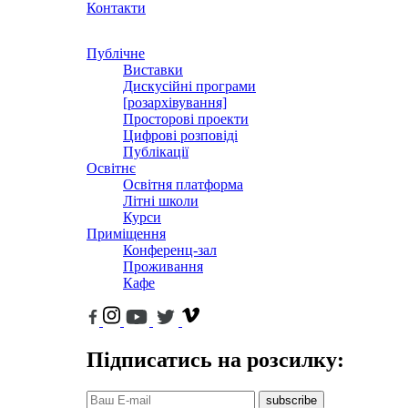
Контакти
Публічне
Виставки
Дискусійні програми
[розархівування]
Просторові проекти
Цифрові розповіді
Публікації
Освітнє
Освітня платформа
Літні школи
Курси
Приміщення
Конференц-зал
Проживання
Кафе
Підписатись на розсилку:
subscribe