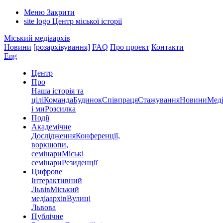
Меню
Закрити
site logo
Центр міської історії
Міський медіаархів
Новини
[розархівування]
FAQ
Про проект
Контакти
Eng
Центр
Про
Наша історія та
цілі
Команда
Будинок
Співпраця
Стажування
Новини
Меді
і ми
Розсилка
Події
Академічне
Дослідження
Конференції,
воркшопи,
семінари
Міські
семінари
Резиденції
Цифрове
Інтерактивний
Львів
Міський
медіаархів
Вулиці
Львова
Публічне