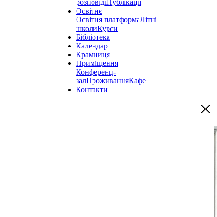
розповіді
Публікації
Освітнє
Освітня платформа
Літні
школи
Курси
Бібліотека
Календар
Крамниця
Приміщення
Конференц-
зал
Проживання
Кафе
Контакти