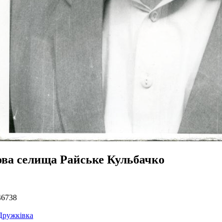
ова селища Райське Кульбачко
46738
Дружківка