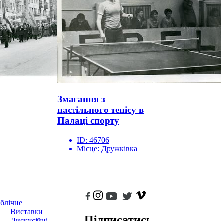
Змагання з
настільного тенісу в
Палаці спорту
ID:
46706
Місце:
Дружківка
блічне
Виставки
Підписатись
Дискусійні