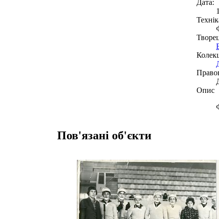
Дата:
Технік
Творе
Колекц
Право
Опис
Пов'язані об'єкти