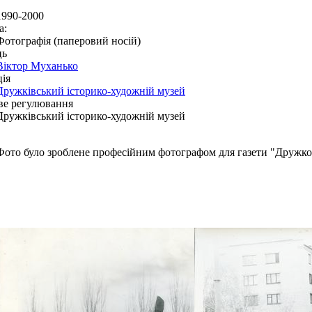
1990-2000
а:
Фотографія (паперовий носій)
ць
Віктор Муханько
ія
Дружківський історико-художній музей
ве регулювання
Дружківський історико-художній музей
Фото було зроблене професійним фотографом для газети "Дружк