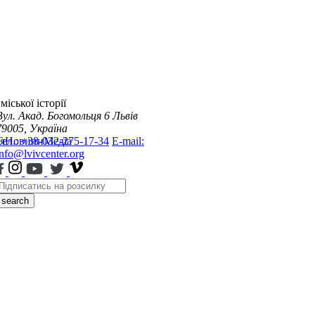
міської історії
Вул. Акад. Богомольця 6
Львів
79005, Україна
я
Тел.: +38-032-275-17-34
Новини
Медіа
E-mail:
info@lvivcenter.org
search