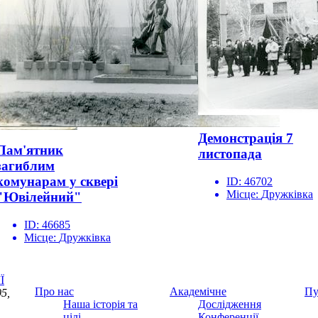
Демонстрація 7
Пам'ятник
листопада
загиблим
комунарам у сквері
ID:
46702
Місце:
Дружківка
"Ювілейний"
ID:
46685
Місце:
Дружківка
Ї
Про нас
Академічне
Пу
5,
Наша історія та
Дослідження
цілі
Конференції,