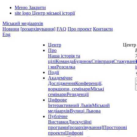
Меню
Закрити
site logo
Центр міської історії
Міський медіаархів
Новини
[розархівування]
FAQ
Про проект
Контакти
Eng
Центр
Центр 
Про
Наша історія та
цілі
Команда
Будинок
Співпраця
Стажуванн
і ми
Розсилка
Події
Академічне
Дослідження
Конференції,
воркшопи, семінари
Міські
семінари
Резиденції
Цифрове
Інтерактивний Львів
Міський
медіаархів
Вулиці Львова
Публічне
Виставки
Дискусійні
програми
[розархівування]
Просторові
проекти
Цифрові