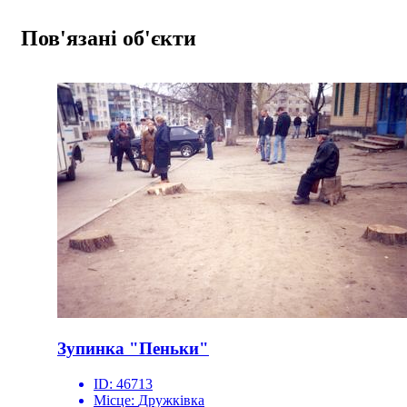
Пов'язані об'єкти
Зупинка "Пеньки"
ID:
46713
Місце:
Дружківка