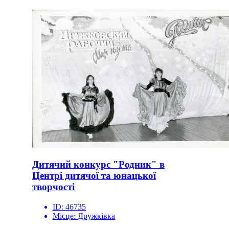
Дитячий конкурс "Родник" в
Центрі дитячої та юнацької
творчості
ID:
46735
Місце:
Дружківка