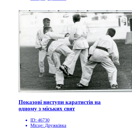
Показові виступи каратистів на
одному з міських свят
ID:
46730
Місце:
Дружківка