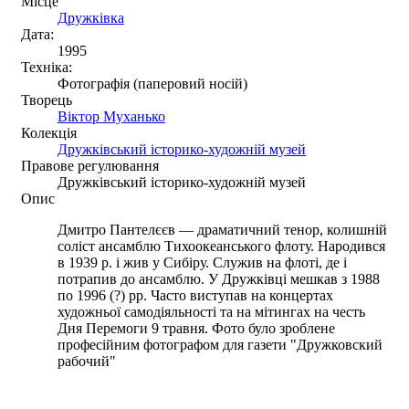
Місце
Дружківка
Дата:
1995
Техніка:
Фотографія (паперовий носій)
Творець
Віктор Муханько
Колекція
Дружківський історико-художній музей
Правове регулювання
Дружківський історико-художній музей
Опис
Дмитро Пантелєєв — драматичний тенор, колишній
соліст ансамблю Тихоокеанського флоту. Народився
в 1939 р. і жив у Сибіру. Служив на флоті, де і
потрапив до ансамблю. У Дружківці мешкав з 1988
по 1996 (?) рр. Часто виступав на концертах
художньої самодіяльності та на мітингах на честь
Дня Перемоги 9 травня. Фото було зроблене
професійним фотографом для газети "Дружковский
рабочий"