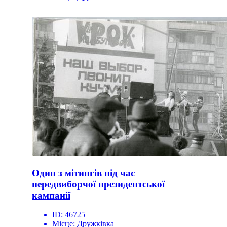
Один з мітингів під час
передвиборчої президентської
кампанії
ID:
46725
Місце:
Дружківка