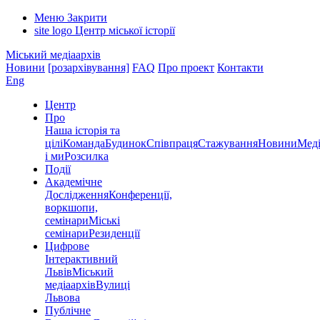
Меню
Закрити
site logo
Центр міської історії
Міський медіаархів
Новини
[розархівування]
FAQ
Про проект
Контакти
Eng
Центр
Про
Наша історія та
цілі
Команда
Будинок
Співпраця
Стажування
Новини
Меді
і ми
Розсилка
Події
Академічне
Дослідження
Конференції,
воркшопи,
семінари
Міські
семінари
Резиденції
Цифрове
Інтерактивний
Львів
Міський
медіаархів
Вулиці
Львова
Публічне