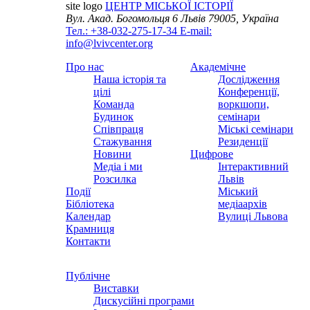
site logo
ЦЕНТР МІСЬКОЇ ІСТОРІЇ
Вул. Акад. Богомольця 6
Львів 79005, Україна
Тел.: +38-032-275-17-34
E-mail:
info@lvivcenter.org
Про нас
Академічне
Наша історія та
Дослідження
цілі
Конференції,
Команда
воркшопи,
Будинок
семінари
Співпраця
Міські семінари
Стажування
Резиденції
Новини
Цифрове
Медіа і ми
Інтерактивний
Розсилка
Львів
Події
Міський
Бібліотека
медіаархів
Календар
Вулиці Львова
Крамниця
Контакти
Публічне
Виставки
Дискусійні програми