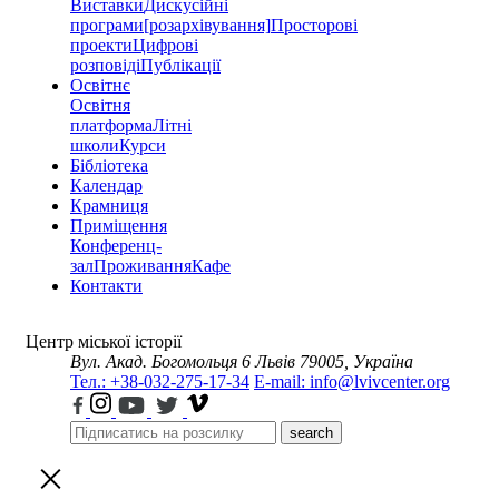
Виставки
Дискусійні
програми
[розархівування]
Просторові
проекти
Цифрові
розповіді
Публікації
Освітнє
Освітня
платформа
Літні
школи
Курси
Бібліотека
Календар
Крамниця
Приміщення
Конференц-
зал
Проживання
Кафе
Контакти
Центр міської історії
Вул. Акад. Богомольця 6
Львів 79005, Україна
Тел.: +38-032-275-17-34
E-mail: info@lvivcenter.org
search