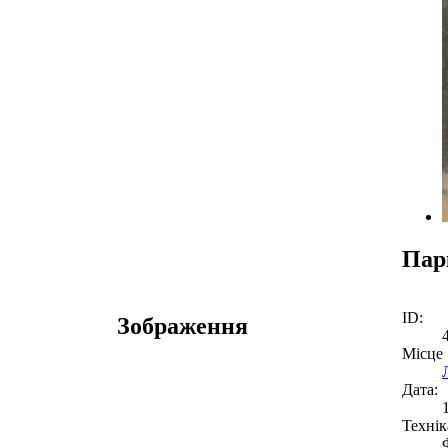
Пар
ID:
Зображення
Місце
Дата:
Технік