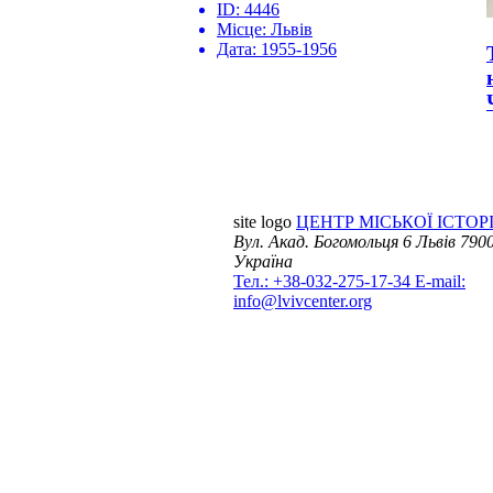
ID:
4446
Місце:
Львів
Дата:
1955-1956
site logo
ЦЕНТР МІСЬКОЇ ІСТОРІ
Вул. Акад. Богомольця 6
Львів 7900
Україна
Тел.: +38-032-275-17-34
E-mail:
info@lvivcenter.org