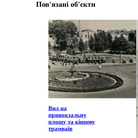
Пов'язані об'єкти
Вид на
привокзальну
площу та кінцеву
трамваїв