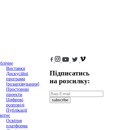
блічне
Виставки
Підписатись
Дискусійні
програми
на розсилку:
[розархівування]
Просторові
проекти
Цифрові
subscribe
розповіді
Публікації
вітнє
Освітня
платформа