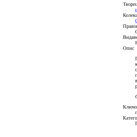
Творе
Колекц
Право
Видав
Опис
Ключов
Катего