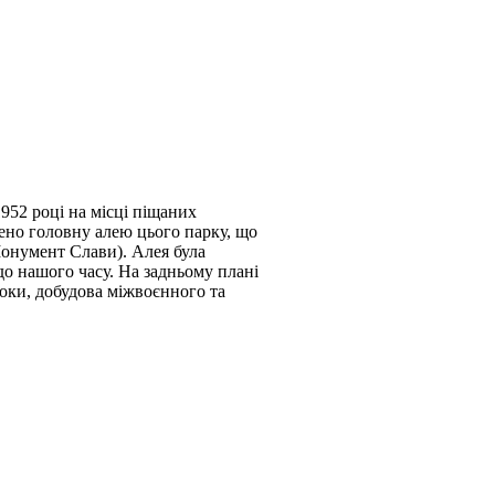
952 році на місці піщаних
жено головну алею цього парку, що
Монумент Слави). Алея була
о нашого часу. На задньому плані
роки, добудова міжвоєнного та