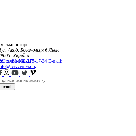
міської історії
Вул. Акад. Богомольця 6
Львів
79005, Україна
я
Тел.: +38-032-275-17-34
Новини
Медіа
E-mail:
info@lvivcenter.org
search