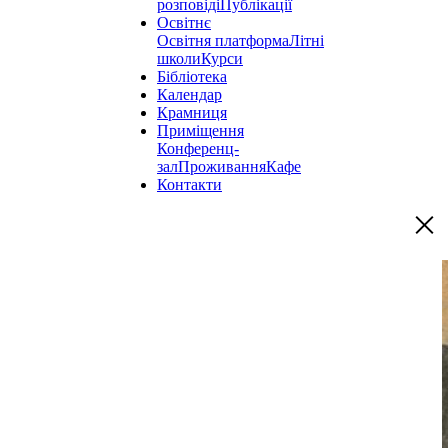
розповіді
Публікації
Освітнє
Освітня платформа
Літні
школи
Курси
Бібліотека
Календар
Крамниця
Приміщення
Конференц-
зал
Проживання
Кафе
Контакти