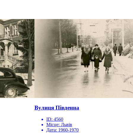
Вулиця Південна
ID:
4560
Місце:
Львів
Дата:
1960-1970