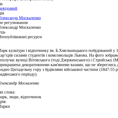
ць
невідомий
ія
Олександр Москаленко
ве регулювання
Олександр Москаленко
ець
Неопубліковані ресурси
Парк культури і відпочинку ім. Б.Хмельницького побудований у 1
кар’єрів силами студентів і комсомольців Львова. На фото зобра
сполучає вулиці Вітовського (тоді Дзержинського) і Стрийську (
прикрашена декоративними кам'яними вазами, що не збереглись д
видно Цитадельну гору з будівлями військової частини (1847-55 
радянського періоду).
Олександр Москаленко
і слова:
парк, люди, відпочинок
рія:
Парки