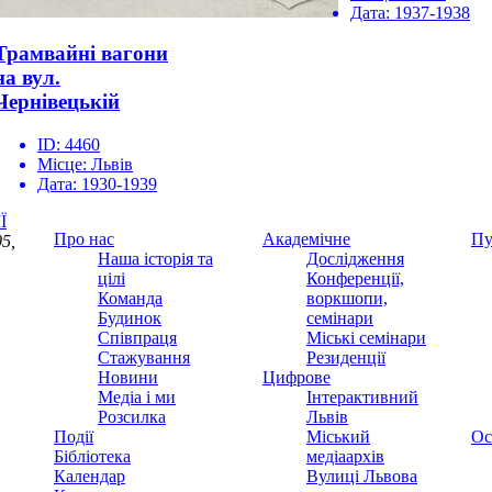
Дата:
1937-1938
Трамвайні вагони
на вул.
Чернівецькій
ID:
4460
Місце:
Львів
Дата:
1930-1939
Ї
Про нас
Академічне
Пу
5,
Наша історія та
Дослідження
цілі
Конференції,
Команда
воркшопи,
Будинок
семінари
Співпраця
Міські семінари
Стажування
Резиденції
Новини
Цифрове
Медіа і ми
Інтерактивний
Розсилка
Львів
Події
Міський
Ос
Бібліотека
медіаархів
Календар
Вулиці Львова