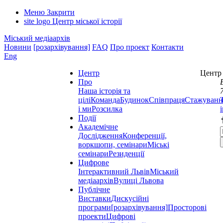
Меню
Закрити
site logo
Центр міської історії
Міський медіаархів
Новини
[розархівування]
FAQ
Про проект
Контакти
Eng
Центр
Центр 
Про
Наша історія та
цілі
Команда
Будинок
Співпраця
Стажуванн
і ми
Розсилка
Події
Академічне
Дослідження
Конференції,
воркшопи, семінари
Міські
семінари
Резиденції
Цифрове
Інтерактивний Львів
Міський
медіаархів
Вулиці Львова
Публічне
Виставки
Дискусійні
програми
[розархівування]
Просторові
проекти
Цифрові