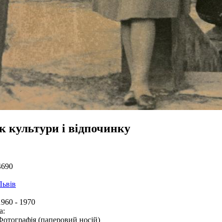
к культури і відпочинку
4690
Львів
1960 - 1970
а:
Фотографія (паперовий носій)