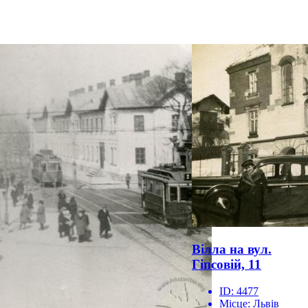
Вілла на вул.
Гіпсовій, 11
ID:
4477
Місце:
Львів