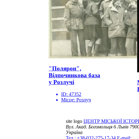
"Полярон",
Відпочинкова база
у Розлучі
ID:
47352
Місце:
Розлуч
site logo
ЦЕНТР МІСЬКОЇ ІСТОРІ
Вул. Акад. Богомольця 6
Львів 7900
Україна
Тел.: +38-032-275-17-34
E-mail: