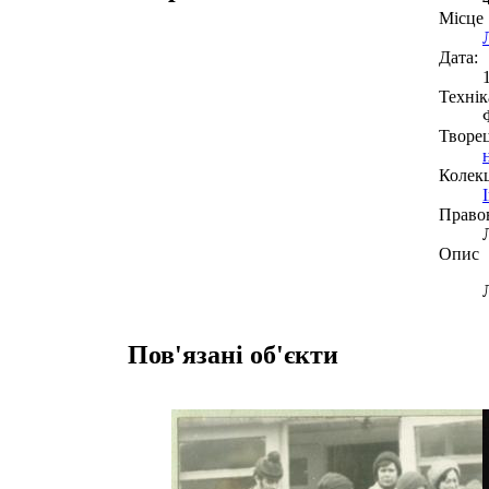
Місце
Дата:
Технік
Творе
Колекц
Право
Опис
Пов'язані об'єкти