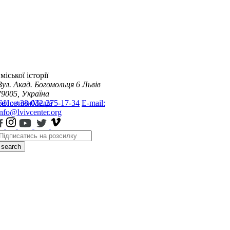
міської історії
Вул. Акад. Богомольця 6
Львів
79005, Україна
я
Тел.: +38-032-275-17-34
Новини
Медіа
E-mail:
info@lvivcenter.org
search