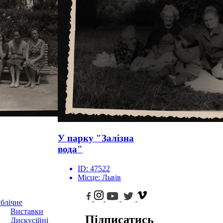
У парку "Залізна
вода"
ID:
47522
Місце:
Львів
блічне
Виставки
Підписатись
Дискусійні