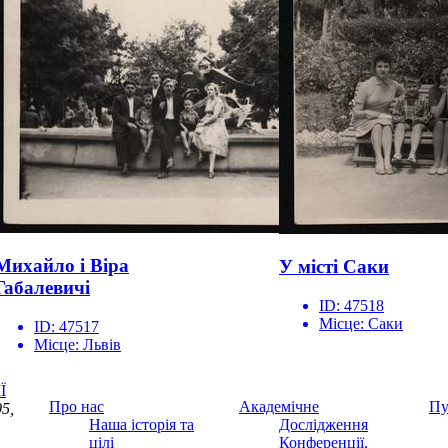
Михайло і Віра
У місті Саки
Габалевичі
ID:
47518
Місце:
Саки
ID:
47517
Місце:
Львів
Ї
Про нас
Академічне
Пу
5,
Наша історія та
Дослідження
цілі
Конференції,