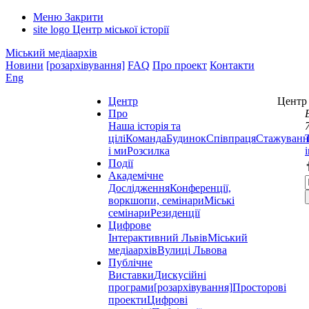
Меню
Закрити
site logo
Центр міської історії
Міський медіаархів
Новини
[розархівування]
FAQ
Про проект
Контакти
Eng
Центр
Центр 
Про
Наша історія та
цілі
Команда
Будинок
Співпраця
Стажуванн
і ми
Розсилка
Події
Академічне
Дослідження
Конференції,
воркшопи, семінари
Міські
семінари
Резиденції
Цифрове
Інтерактивний Львів
Міський
медіаархів
Вулиці Львова
Публічне
Виставки
Дискусійні
програми
[розархівування]
Просторові
проекти
Цифрові