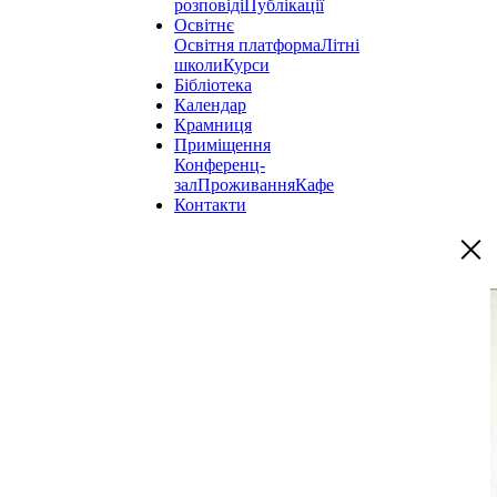
розповіді
Публікації
Освітнє
Освітня платформа
Літні
школи
Курси
Бібліотека
Календар
Крамниця
Приміщення
Конференц-
зал
Проживання
Кафе
Контакти