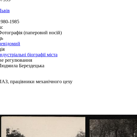
Львів
1980-1985
а:
Фотографія (паперовий носій)
ць
невідомий
ія
Індустріальні біографії міста
ве регулювання
Людмила Берездецька
ЛАЗ, працівники механічного цеху