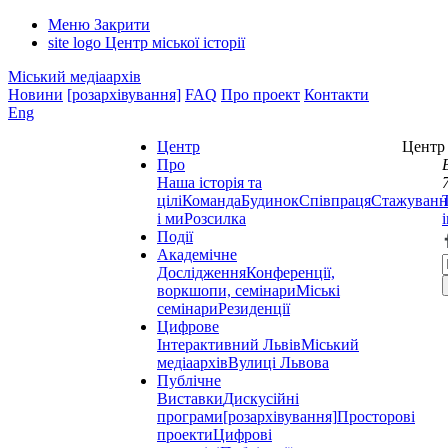
Меню
Закрити
site logo
Центр міської історії
Міський медіаархів
Новини
[розархівування]
FAQ
Про проект
Контакти
Eng
Центр
Центр 
Про
Наша історія та
цілі
Команда
Будинок
Співпраця
Стажуванн
і ми
Розсилка
Події
Академічне
Дослідження
Конференції,
воркшопи, семінари
Міські
семінари
Резиденції
Цифрове
Інтерактивний Львів
Міський
медіаархів
Вулиці Львова
Публічне
Виставки
Дискусійні
програми
[розархівування]
Просторові
проекти
Цифрові