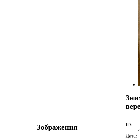
Зним
вере
ID:
Зображення
Дата: