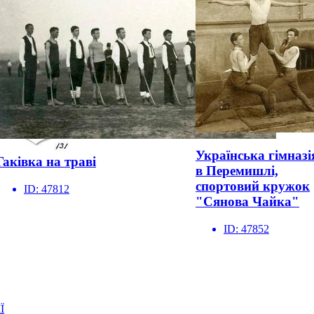
Українська гімназі
Гаківка на траві
в Перемишлі,
спортовий кружок
ID:
47812
"Сянова Чайка"
ID:
47852
Ї