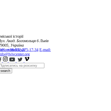
міської історії
Вул. Акад. Богомольця 6
Львів
79005, Україна
я
Тел.: +38-032-275-17-34
Новини
Медіа
E-mail:
info@lvivcenter.org
search