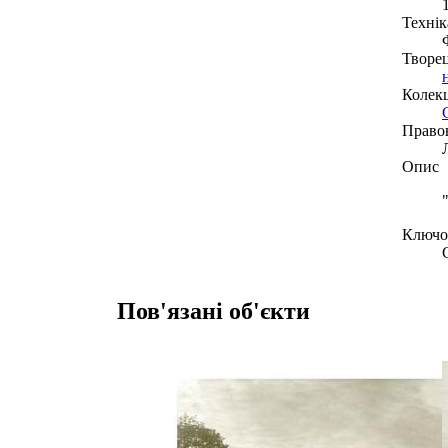
Технік
Творе
Колекц
Право
Опис
Ключов
Пов'язані об'єкти