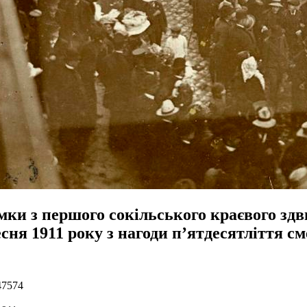
ки з першого сокільського краєвого здв
сня 1911 року з нагоди п’ятдесятліття с
47574