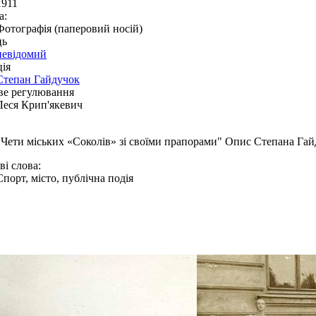
1911
а:
Фотографія (паперовий носій)
ць
невідомий
ія
Степан Гайдучок
ве регулювання
Леся Крип'якевич
"Чети міських «Соколів» зі своїми прапорами" Опис Степана Га
і слова:
Спорт, місто, публічна подія