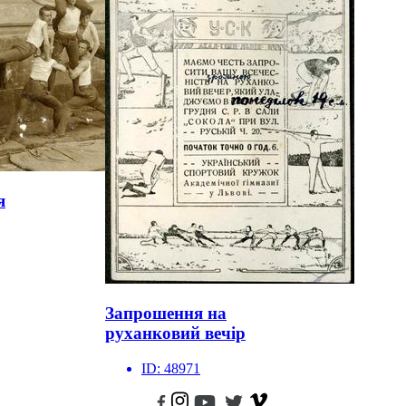
я
Запрошення на
руханковий вечір
ID:
48971