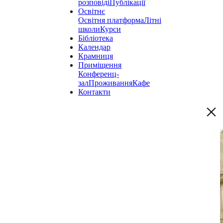
розповіді
Публікації
Освітнє
Освітня платформа
Літні
школи
Курси
Бібліотека
Календар
Крамниця
Приміщення
Конференц-
зал
Проживання
Кафе
Контакти