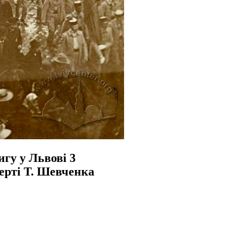
игу у Львові 3
мерті Т. Шевченка