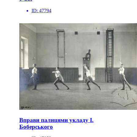
ID:
47794
Вправи палицями укладу І.
Боберського