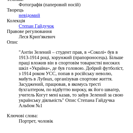
Фотографія (паперовий носій)
Творець
невідомий
Колекція
Степан Гайдучок
Правове регулювання
Леся Крип'якевич
Опис
"Антін Зелений – студент прав, в «Соколі» був в
1913-1914 році, хорунжий (прапороносець). Більше
праці вложив він в спортовім товаристві високих
шкіл «Україна», де був головою. Добрий футболіст,
з 1914 роком УСС, попав в російську неволю,
мабуть в Лубнах, організував спортове життя.
Засуджений, працював, в якомусь тресті
бухгалтером, по відбуттю вироку, як його шваґер,
учитель Когут мені казав, то забув Зелений за свою
українську діяльність" Опис Степана Гайдучка
Альбом №1
Ключові слова:
Портрет, чоловік