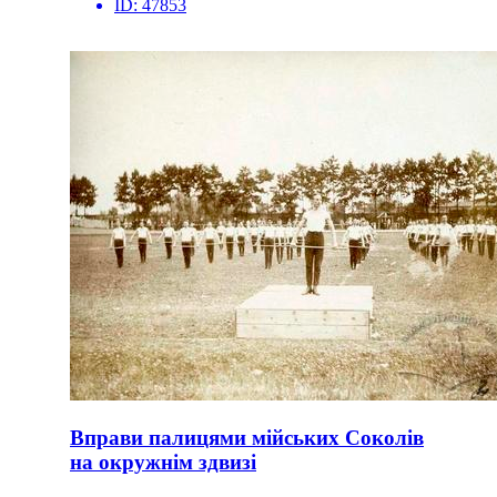
ID:
47853
Вправи палицями мійських Соколів
на окружнім здвизі