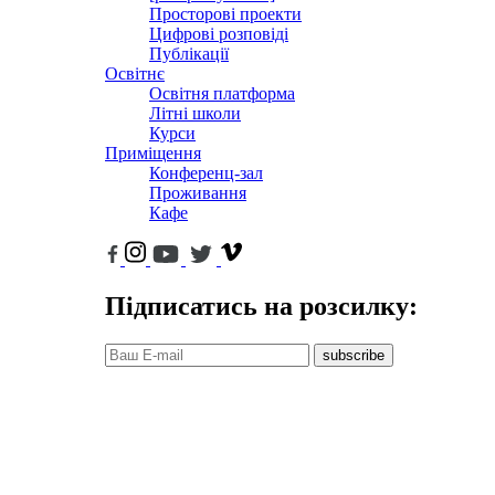
Просторові проекти
Цифрові розповіді
Публікації
Освітнє
Освітня платформа
Літні школи
Курси
Приміщення
Конференц-зал
Проживання
Кафе
Підписатись на розсилку:
subscribe