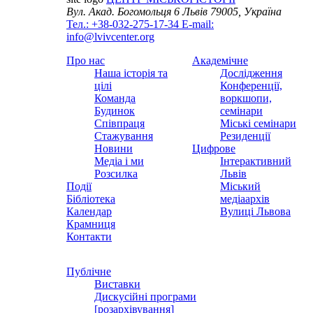
Вул. Акад. Богомольця 6
Львів 79005, Україна
Тел.: +38-032-275-17-34
E-mail:
info@lvivcenter.org
Про нас
Академічне
Наша історія та
Дослідження
цілі
Конференції,
Команда
воркшопи,
Будинок
семінари
Співпраця
Міські семінари
Стажування
Резиденції
Новини
Цифрове
Медіа і ми
Інтерактивний
Розсилка
Львів
Події
Міський
Бібліотека
медіаархів
Календар
Вулиці Львова
Крамниця
Контакти
Публічне
Виставки
Дискусійні програми
[розархівування]