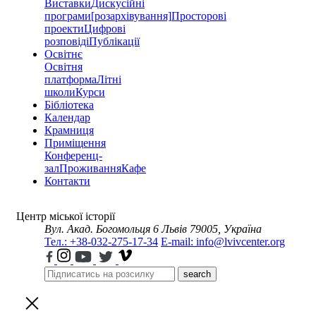
Виставки
Дискусійні
програми
[розархівування]
Просторові
проекти
Цифрові
розповіді
Публікації
Освітнє
Освітня
платформа
Літні
школи
Курси
Бібліотека
Календар
Крамниця
Приміщення
Конференц-
зал
Проживання
Кафе
Контакти
Центр міської історії
Вул. Акад. Богомольця 6
Львів 79005, Україна
Тел.: +38-032-275-17-34
E-mail: info@lvivcenter.org
search