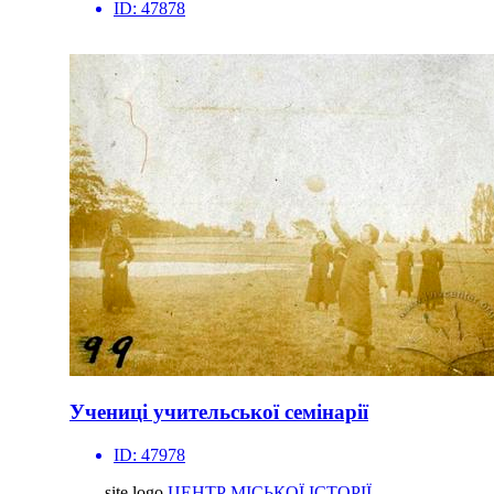
ID:
47878
Учениці учительської семінарії
ID:
47978
site logo
ЦЕНТР МІСЬКОЇ ІСТОРІЇ