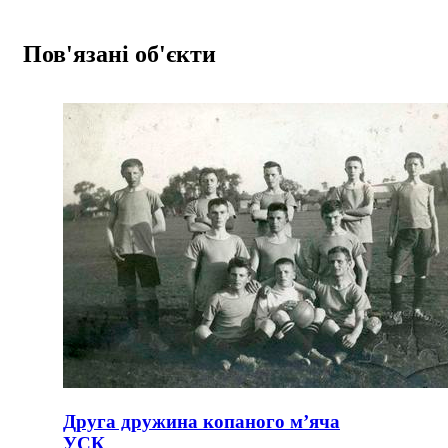
Пов'язані об'єкти
Друга дружина копаного м’яча
УСК