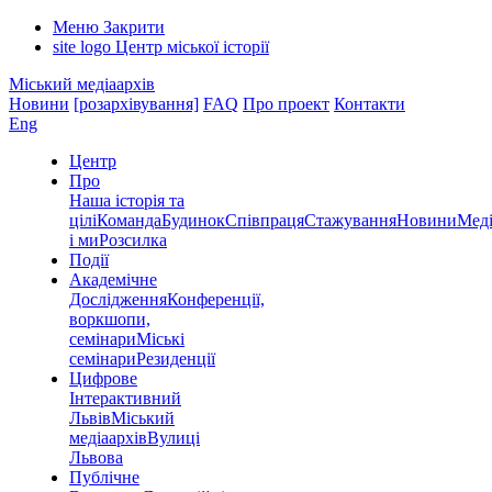
Меню
Закрити
site logo
Центр міської історії
Міський медіаархів
Новини
[розархівування]
FAQ
Про проект
Контакти
Eng
Центр
Про
Наша історія та
цілі
Команда
Будинок
Співпраця
Стажування
Новини
Меді
і ми
Розсилка
Події
Академічне
Дослідження
Конференції,
воркшопи,
семінари
Міські
семінари
Резиденції
Цифрове
Інтерактивний
Львів
Міський
медіаархів
Вулиці
Львова
Публічне