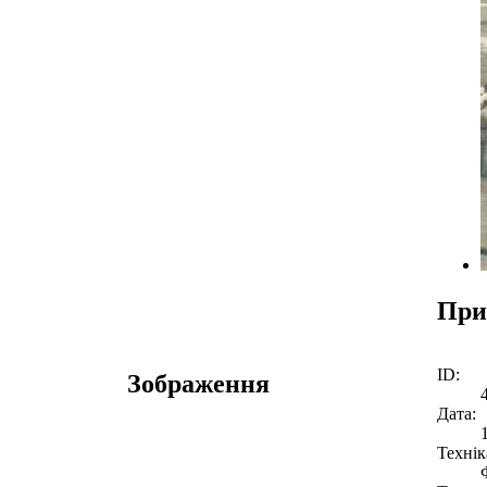
При
ID:
Зображення
Дата:
Технік