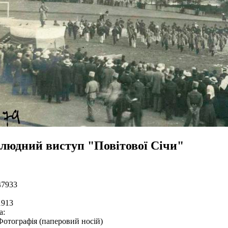
людний виступ "Повітової Січи"
47933
1913
а:
Фотографія (паперовий носій)