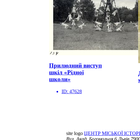
Прилюдний виступ
шкіл «Рідної
школи»
ID:
47628
site logo
ЦЕНТР МІСЬКОЇ ІСТОРІ
Вул. Акад. Богомольця 6
Львів 7900