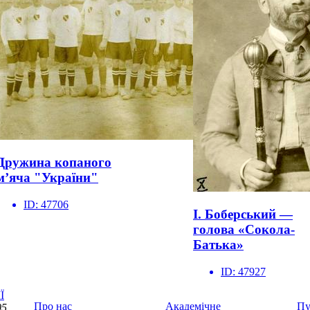
Дружина копаного
м’яча "України"
ID:
47706
І. Боберський —
голова «Сокола-
Батька»
ID:
47927
Ї
Про нас
Академічне
Пу
5,