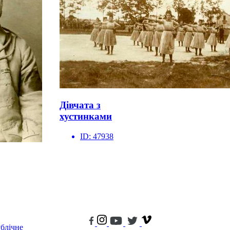
Дівчата з
хустинками
ID:
47938
блічне