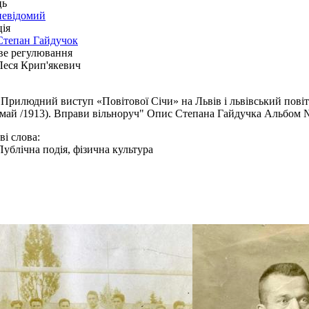
ць
невідомий
ія
Степан Гайдучок
ве регулювання
Леся Крип'якевич
"Прилюдний виступ «Повітової Січи» на Львів і львівський пові
(май /1913). Вправи вільноруч" Опис Степана Гайдучка Альбом 
і слова:
Публічна подія, фізична культура