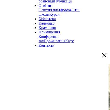
розповіді
Публікації
Освітнє
Освітня платформа
Літні
школи
Курси
Бібліотека
Календар
Крамниця
Приміщення
Конференц-
зал
Проживання
Кафе
Контакти