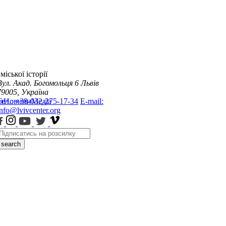
міської історії
Вул. Акад. Богомольця 6
Львів
79005, Україна
я
Тел.: +38-032-275-17-34
Новини
Медіа
E-mail:
info@lvivcenter.org
search