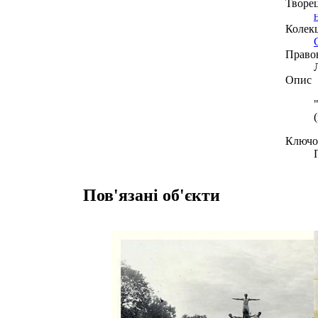
Творе
Колекц
Право
Опис
Ключов
Пов'язані об'єкти