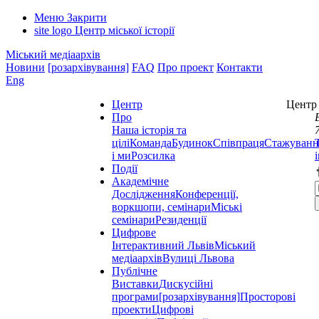
Меню
Закрити
site logo
Центр міської історії
Міський медіаархів
Новини
[розархівування]
FAQ
Про проект
Контакти
Eng
Центр
Центр 
Про
Наша історія та
цілі
Команда
Будинок
Співпраця
Стажуванн
і ми
Розсилка
Події
Академічне
Дослідження
Конференції,
воркшопи, семінари
Міські
семінари
Резиденції
Цифрове
Інтерактивний Львів
Міський
медіаархів
Вулиці Львова
Публічне
Виставки
Дискусійні
програми
[розархівування]
Просторові
проекти
Цифрові