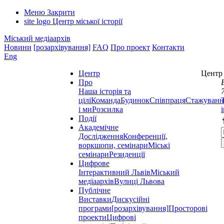
Меню
Закрити
site logo
Центр міської історії
Міський медіаархів
Новини
[розархівування]
FAQ
Про проект
Контакти
Eng
Центр
Центр 
Про
Наша історія та
цілі
Команда
Будинок
Співпраця
Стажуванн
і ми
Розсилка
Події
Академічне
Дослідження
Конференції,
воркшопи, семінари
Міські
семінари
Резиденції
Цифрове
Інтерактивний Львів
Міський
медіаархів
Вулиці Львова
Публічне
Виставки
Дискусійні
програми
[розархівування]
Просторові
проекти
Цифрові