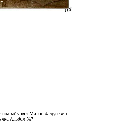
оектом займався Мирон Федусевич
йдучка Альбом №7