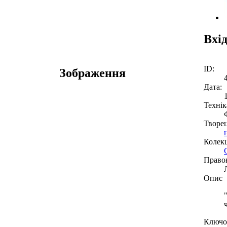
Вхі
ID:
Зображення
Дата:
Технік
Творе
Колекц
Право
Опис
Ключов