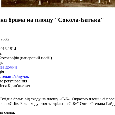
дна брама на площу "Сокола-Батька"
48005
1913-1914
а:
Фотографія (паперовий носій)
ць
невідомий
ія
Степан Гайдучок
ве регулювання
Леся Крип'якевич
"Вхідна брама від сходу на площу «С-Б». Окрасою площі і єї пр
член «С-Б». Біля входу стоять стрільці «С-Б»" Опис Степана Га
і слова: