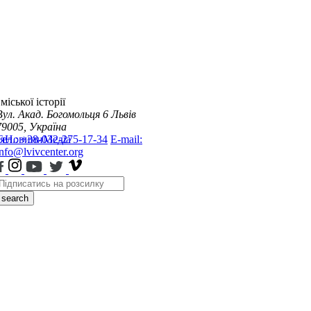
міської історії
Вул. Акад. Богомольця 6
Львів
79005, Україна
я
Тел.: +38-032-275-17-34
Новини
Медіа
E-mail:
info@lvivcenter.org
search