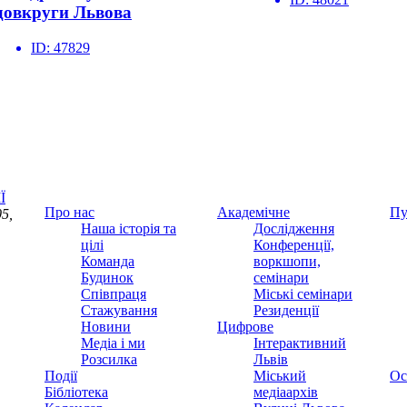
довкруги Львова
ID:
47829
Ї
Про нас
Академічне
Пу
5,
Наша історія та
Дослідження
цілі
Конференції,
Команда
воркшопи,
Будинок
семінари
Співпраця
Міські семінари
Стажування
Резиденції
Новини
Цифрове
Медіа і ми
Інтерактивний
Розсилка
Львів
Події
Міський
Ос
Бібліотека
медіаархів