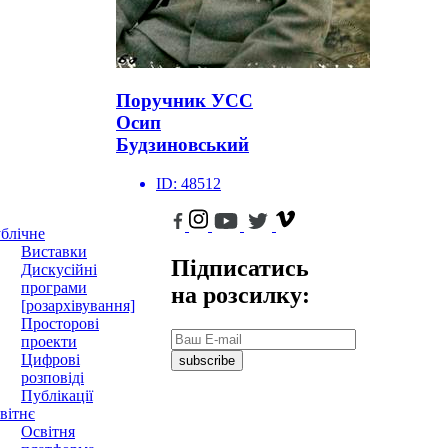
Поручник УСС
Осип
Будзиновський
ID:
48512
блічне
Виставки
Підписатись
Дискусійні
програми
на розсилку:
[розархівування]
Просторові
проекти
Цифрові
subscribe
розповіді
Публікації
вітнє
Освітня