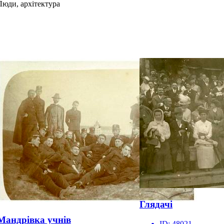
Люди, архітектура
Глядачі
Мандрівка учнів
ID:
48021