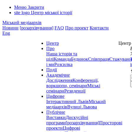
Меню
Закрити
site logo
Центр міської історії
Міський медіаархів
Новини
[розархівування]
FAQ
Про проект
Контакти
Eng
Центр
Центр 
Про
Наша історія та
цілі
Команда
Будинок
Співпраця
Стажуванн
і ми
Розсилка
Події
Академічне
Дослідження
Конференції,
воркшопи, семінари
Міські
семінари
Резиденції
Цифрове
Інтерактивний Львів
Міський
медіаархів
Вулиці Львова
Публічне
Виставки
Дискусійні
програми
[розархівування]
Просторові
проекти
Цифрові