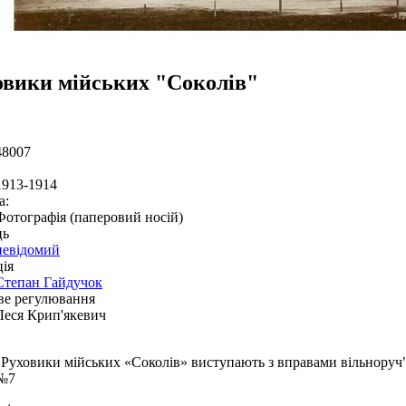
овики мійських "Соколів"
48007
1913-1914
а:
Фотографія (паперовий носій)
ць
невідомий
ія
Степан Гайдучок
ве регулювання
Леся Крип'якевич
"Руховики мійських «Соколів» виступають з вправами вільнору
№7