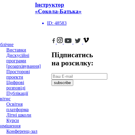
Інструктор
«Сокола-Батька»
ID:
48583
блічне
Виставки
Підписатись
Дискусійні
програми
на розсилку:
[розархівування]
Просторові
проекти
Цифрові
subscribe
розповіді
Публікації
вітнє
Освітня
платформа
Літні школи
Курси
иміщення
Конференц-зал