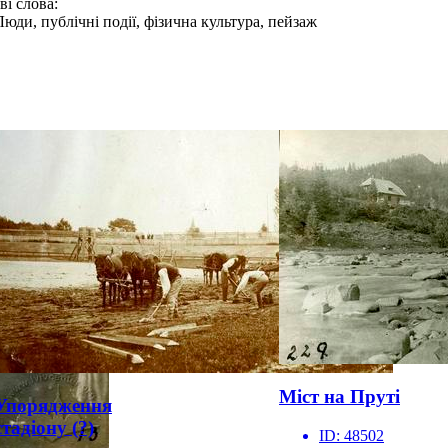
і слова:
Люди, публічні події, фізична культура, пейзаж
Міст на Пруті
Упорядження
стадіону (?)
ID:
48502