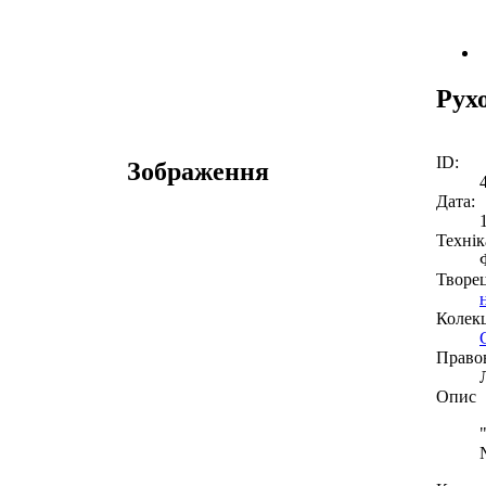
Рух
ID:
Зображення
Дата:
Технік
Творе
Колекц
Право
Опис