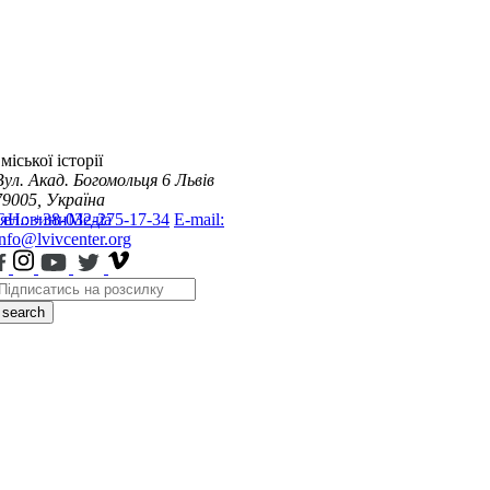
міської історії
Вул. Акад. Богомольця 6
Львів
79005, Україна
я
Тел.: +38-032-275-17-34
Новини
Медіа
E-mail:
info@lvivcenter.org
search