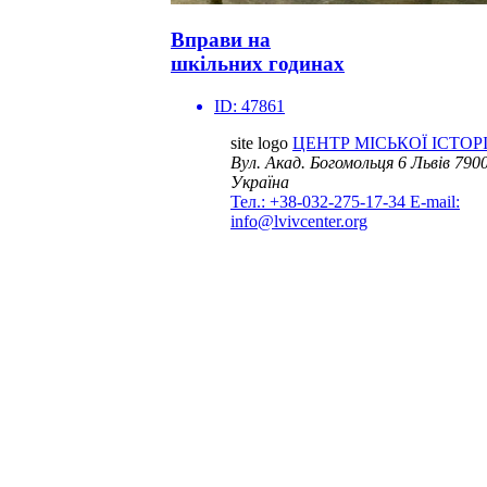
Вправи на
шкільних годинах
ID:
47861
site logo
ЦЕНТР МІСЬКОЇ ІСТОРІ
Вул. Акад. Богомольця 6
Львів 7900
Україна
Тел.: +38-032-275-17-34
E-mail:
info@lvivcenter.org