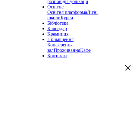
розповіді
Публікації
Освітнє
Освітня платформа
Літні
школи
Курси
Бібліотека
Календар
Крамниця
Приміщення
Конференц-
зал
Проживання
Кафе
Контакти