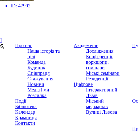
ID:
47992
Ї
Про нас
Академічне
Пу
5,
Наша історія та
Дослідження
цілі
Конференції,
Команда
воркшопи,
Будинок
семінари
Співпраця
Міські семінари
Стажування
Резиденції
Новини
Цифрове
Медіа і ми
Інтерактивний
Розсилка
Львів
Події
Міський
Ос
Бібліотека
медіаархів
Календар
Вулиці Львова
Крамниця
Контакти
Пр