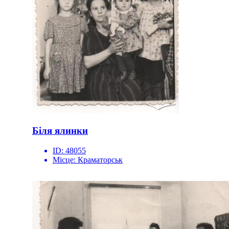
Біля ялинки
ID:
48055
Місце:
Краматорськ