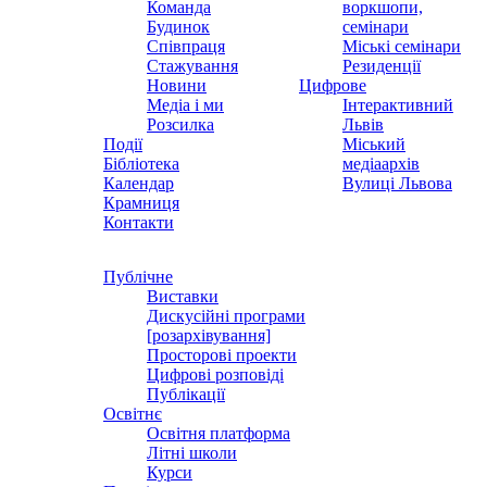
Команда
воркшопи,
Будинок
семінари
Співпраця
Міські семінари
Стажування
Резиденції
Новини
Цифрове
Медіа і ми
Інтерактивний
Розсилка
Львів
Події
Міський
Бібліотека
медіаархів
Календар
Вулиці Львова
Крамниця
Контакти
Публічне
Виставки
Дискусійні програми
[розархівування]
Просторові проекти
Цифрові розповіді
Публікації
Освітнє
Освітня платформа
Літні школи
Курси