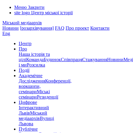
Меню
Закрити
site logo
Центр міської історії
Міський медіаархів
Новини
[розархівування]
FAQ
Про проект
Контакти
Eng
Центр
Про
Наша історія та
цілі
Команда
Будинок
Співпраця
Стажування
Новини
Меді
і ми
Розсилка
Події
Академічне
Дослідження
Конференції,
воркшопи,
семінари
Міські
семінари
Резиденції
Цифрове
Інтерактивний
Львів
Міський
медіаархів
Вулиці
Львова
Публічне