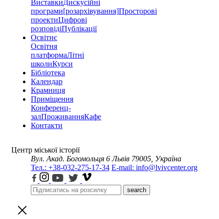
Виставки
Дискусійні
програми
[розархівування]
Просторові
проекти
Цифрові
розповіді
Публікації
Освітнє
Освітня
платформа
Літні
школи
Курси
Бібліотека
Календар
Крамниця
Приміщення
Конференц-
зал
Проживання
Кафе
Контакти
Центр міської історії
Вул. Акад. Богомольця 6
Львів 79005, Україна
Тел.: +38-032-275-17-34
E-mail: info@lvivcenter.org
search