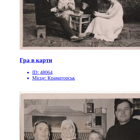
Гра в карти
ID:
48064
Місце:
Краматорськ