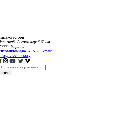
міської історії
Вул. Акад. Богомольця 6
Львів
79005, Україна
я
Тел.: +38-032-275-17-34
Новини
Медіа
E-mail:
info@lvivcenter.org
search