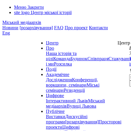
Меню
Закрити
site logo
Центр міської історії
Міський медіаархів
Новини
[розархівування]
FAQ
Про проект
Контакти
Eng
Центр
Центр 
Про
Наша історія та
цілі
Команда
Будинок
Співпраця
Стажуванн
і ми
Розсилка
Події
Академічне
Дослідження
Конференції,
воркшопи, семінари
Міські
семінари
Резиденції
Цифрове
Інтерактивний Львів
Міський
медіаархів
Вулиці Львова
Публічне
Виставки
Дискусійні
програми
[розархівування]
Просторові
проекти
Цифрові