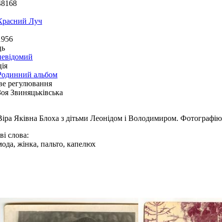
48168
Красний Луч
1956
ць
невідомий
ія
Родинний альбом
ве регулювання
Зоя Звиняцьківська
Віра Яківна Блоха з дітьми Леонідом і Володимиром. Фотографію
і слова:
мода, жінка, пальто, капелюх