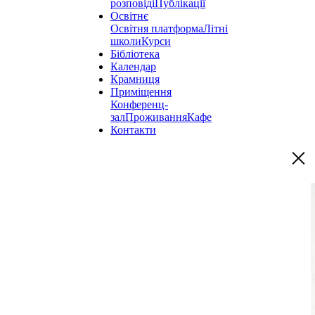
розповіді
Публікації
Освітнє
Освітня платформа
Літні
школи
Курси
Бібліотека
Календар
Крамниця
Приміщення
Конференц-
зал
Проживання
Кафе
Контакти