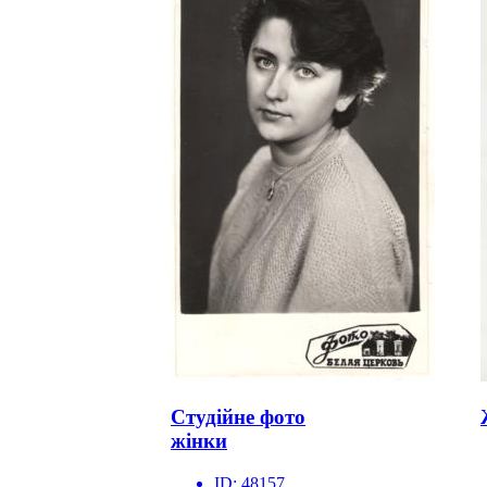
Студійне фото
жінки
ID:
48157