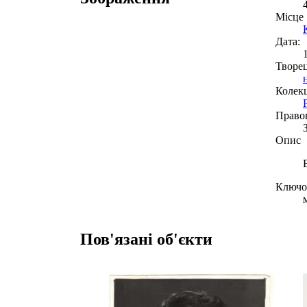
Місце
Дата:
Творе
Колекц
Право
Опис
Ключов
Пов'язані об'єкти