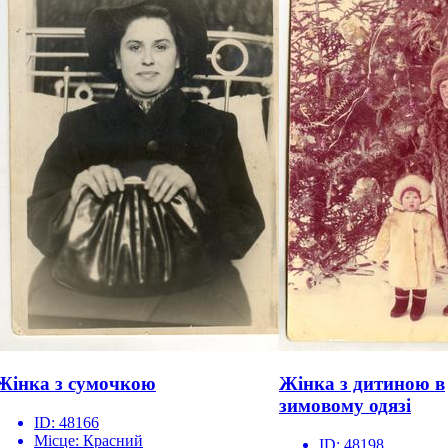
Жінка з сумочкою
Жінка з дитиною в
зимовому одязі
ID:
48166
Місце:
Красний
ID:
48198