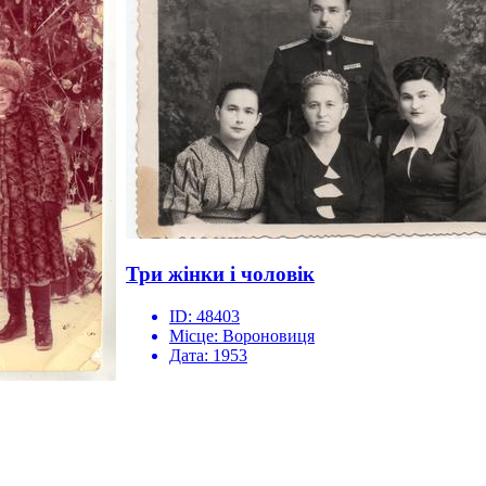
Три жінки і чоловік
ID:
48403
Місце:
Вороновиця
Дата:
1953