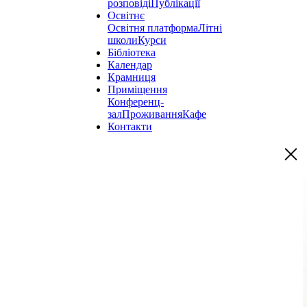
розповіді
Публікації
Освітнє
Освітня платформа
Літні
школи
Курси
Бібліотека
Календар
Крамниця
Приміщення
Конференц-
зал
Проживання
Кафе
Контакти