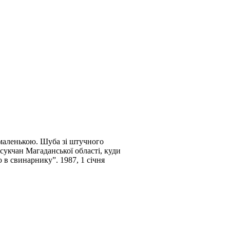
 маленькою. Шуба зі штучного
мсукчан Магаданської області, куди
ю в свинарнику”. 1987, 1 січня