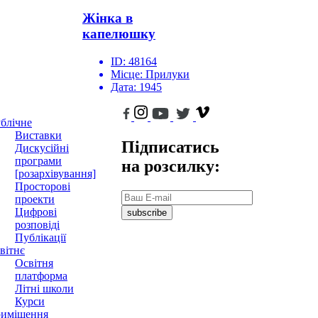
Жінка в
капелюшку
ID:
48164
Місце:
Прилуки
Дата:
1945
блічне
Виставки
Підписатись
Дискусійні
програми
на розсилку:
[розархівування]
Просторові
проекти
Цифрові
subscribe
розповіді
Публікації
вітнє
Освітня
платформа
Літні школи
Курси
иміщення