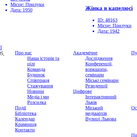
Місце:
Прилуки
Жінка в капелюсі
Дата:
1950
ID:
48163
Місце:
Прилуки
Дата:
1942
Ї
Про нас
Академічне
Пу
5,
Наша історія та
Дослідження
цілі
Конференції,
Команда
воркшопи,
Будинок
семінари
Співпраця
Міські семінари
Стажування
Резиденції
Новини
Цифрове
Медіа і ми
Інтерактивний
Розсилка
Львів
Події
Міський
Ос
Бібліотека
медіаархів
Календар
Вулиці Львова
Крамниця
Контакти
Пр