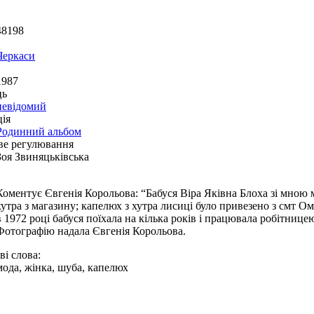
48198
Черкаси
1987
ць
невідомий
ія
Родинний альбом
ве регулювання
Зоя Звиняцьківська
Коментує Євгенія Корольова: “Бабуся Віра Яківна Блоха зі мною
хутра з магазину; капелюх з хутра лисиці було привезено з смт О
в 1972 році бабуся поїхала на кілька років і працювала робітнице
Фотографію надала Євгенія Корольова.
і слова:
мода, жінка, шуба, капелюх