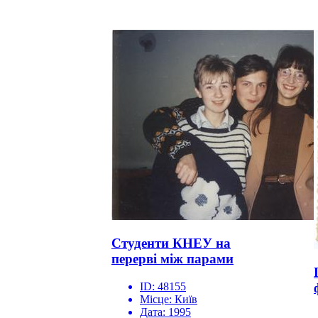
Студенти КНЕУ на
перерві між парами
ID:
48155
Місце:
Київ
Дата:
1995