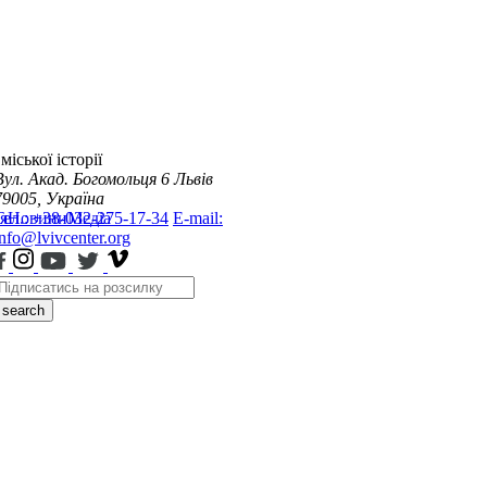
міської історії
Вул. Акад. Богомольця 6
Львів
79005, Україна
я
Тел.: +38-032-275-17-34
Новини
Медіа
E-mail:
info@lvivcenter.org
search