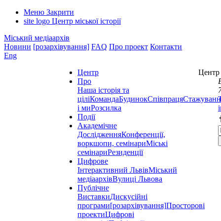
Меню
Закрити
site logo
Центр міської історії
Міський медіаархів
Новини
[розархівування]
FAQ
Про проект
Контакти
Eng
Центр
Центр 
Про
Наша історія та
цілі
Команда
Будинок
Співпраця
Стажуванн
і ми
Розсилка
Події
Академічне
Дослідження
Конференції,
воркшопи, семінари
Міські
семінари
Резиденції
Цифрове
Інтерактивний Львів
Міський
медіаархів
Вулиці Львова
Публічне
Виставки
Дискусійні
програми
[розархівування]
Просторові
проекти
Цифрові