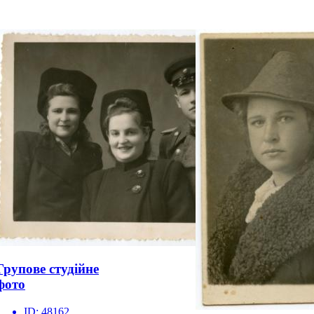
Групове студійне
фото
ID:
48162