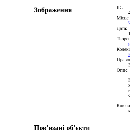
ID:
Зображення
Місце
Дата:
Творе
Колекц
Право
Опис
Ключов
Пов'язані об'єкти