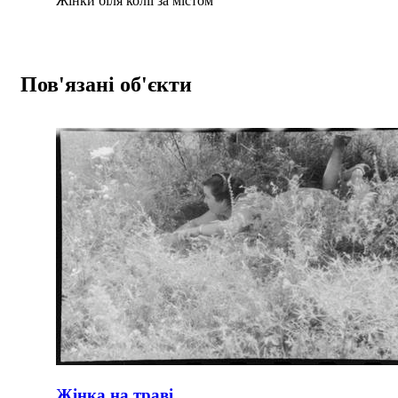
Жінки біля колії за містом
Пов'язані об'єкти
Жінка на траві