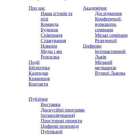
Про нас
Академічне
Наша історія та
Дослідження
цілі
Конференції,
Команда
воркшопи,
Будинок
семінари
Співпраця
Міські семінари
Стажування
Резиденції
Новини
Цифрове
Медіа і ми
Інтерактивний
Розсилка
Львів
Події
Міський
Бібліотека
медіаархів
Календар
Вулиці Львова
Крамниця
Контакти
Публічне
Виставки
Дискусійні програми
[розархівування]
Просторові проекти
Цифрові розповіді
Публікації