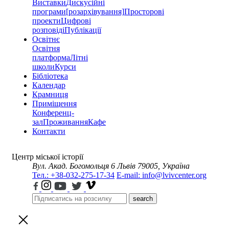
Виставки
Дискусійні
програми
[розархівування]
Просторові
проекти
Цифрові
розповіді
Публікації
Освітнє
Освітня
платформа
Літні
школи
Курси
Бібліотека
Календар
Крамниця
Приміщення
Конференц-
зал
Проживання
Кафе
Контакти
Центр міської історії
Вул. Акад. Богомольця 6
Львів 79005, Україна
Тел.: +38-032-275-17-34
E-mail: info@lvivcenter.org
search