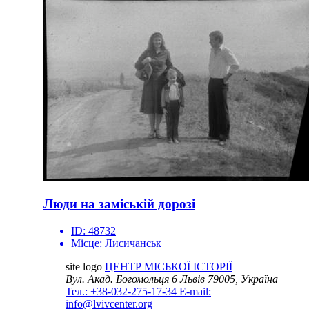
Люди на заміській дорозі
ID:
48732
Місце:
Лисичанськ
site logo
ЦЕНТР МІСЬКОЇ ІСТОРІЇ
Вул. Акад. Богомольця 6
Львів 79005, Україна
Тел.: +38-032-275-17-34
E-mail:
info@lvivcenter.org