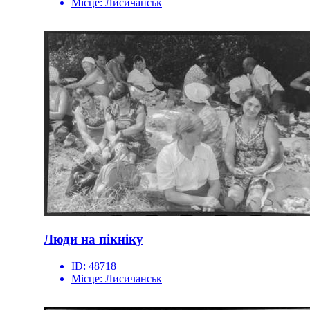
Місце:
Лисичанськ
Люди на пікніку
ID:
48718
Місце:
Лисичанськ