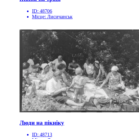
ID:
48706
Місце:
Лисичанськ
Люди на пікніку
ID:
48713