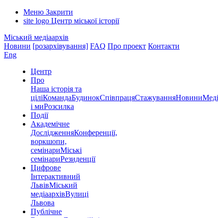
Меню
Закрити
site logo
Центр міської історії
Міський медіаархів
Новини
[розархівування]
FAQ
Про проект
Контакти
Eng
Центр
Про
Наша історія та
цілі
Команда
Будинок
Співпраця
Стажування
Новини
Меді
і ми
Розсилка
Події
Академічне
Дослідження
Конференції,
воркшопи,
семінари
Міські
семінари
Резиденції
Цифрове
Інтерактивний
Львів
Міський
медіаархів
Вулиці
Львова
Публічне