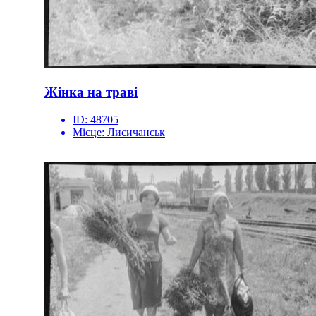
Жінка на траві
ID:
48705
Місце:
Лисичанськ