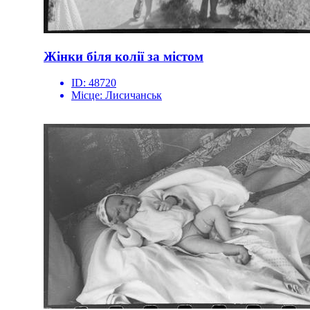
Жінки біля колії за містом
ID:
48720
Місце:
Лисичанськ