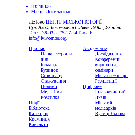
ID:
48806
Місце:
Лисичанськ
site logo
ЦЕНТР МІСЬКОЇ ІСТОРІЇ
Вул. Акад. Богомольця 6
Львів 79005, Україна
Тел.: +38-032-275-17-34
E-mail:
info@lvivcenter.org
Про нас
Академічне
Наша історія та
Дослідження
цілі
Конференції,
Команда
воркшопи,
Будинок
семінари
Співпраця
Міські семінари
Стажування
Резиденції
Новини
Цифрове
Медіа і ми
Інтерактивний
Розсилка
Львів
Події
Міський
Бібліотека
медіаархів
Календар
Вулиці Львова
Крамниця
Контакти