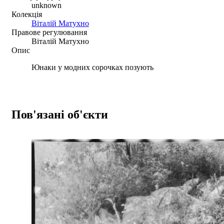
unknown
Колекція
Віталій Матухно
Правове регулювання
Віталій Матухно
Опис
Юнаки у модних сорочках позують
Пов'язані об'єкти