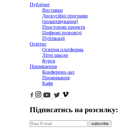
Публічне
Виставки
Дискусійні програми
[розархівування]
Просторові проекти
Цифрові розповіді
Публікації
Освітнє
Освітня платформа
Літні школи
Курси
Приміщення
Конференц-зал
Проживання
Кафе
Підписатись на розсилку:
subscribe