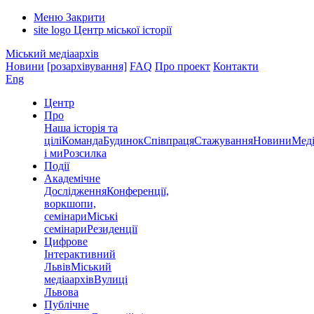
Меню
Закрити
site logo
Центр міської історії
Міський медіаархів
Новини
[розархівування]
FAQ
Про проект
Контакти
Eng
Центр
Про
Наша історія та
цілі
Команда
Будинок
Співпраця
Стажування
Новини
Меді
і ми
Розсилка
Події
Академічне
Дослідження
Конференції,
воркшопи,
семінари
Міські
семінари
Резиденції
Цифрове
Інтерактивний
Львів
Міський
медіаархів
Вулиці
Львова
Публічне