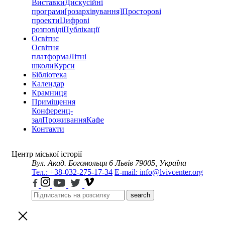
Виставки
Дискусійні
програми
[розархівування]
Просторові
проекти
Цифрові
розповіді
Публікації
Освітнє
Освітня
платформа
Літні
школи
Курси
Бібліотека
Календар
Крамниця
Приміщення
Конференц-
зал
Проживання
Кафе
Контакти
Центр міської історії
Вул. Акад. Богомольця 6
Львів 79005, Україна
Тел.: +38-032-275-17-34
E-mail: info@lvivcenter.org
search