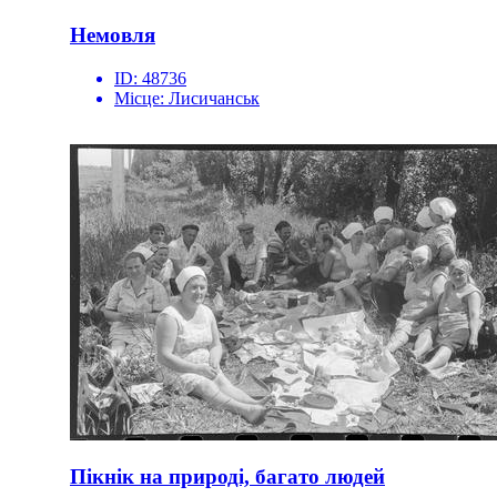
Немовля
ID:
48736
Місце:
Лисичанськ
Пікнік на природі, багато людей