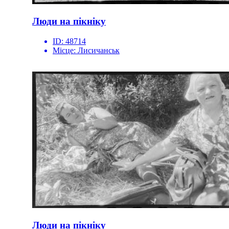
Люди на пікніку
ID:
48714
Місце:
Лисичанськ
Люди на пікніку