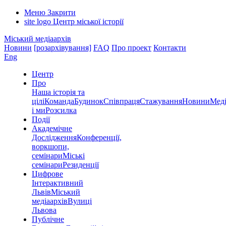
Меню
Закрити
site logo
Центр міської історії
Міський медіаархів
Новини
[розархівування]
FAQ
Про проект
Контакти
Eng
Центр
Про
Наша історія та
цілі
Команда
Будинок
Співпраця
Стажування
Новини
Меді
і ми
Розсилка
Події
Академічне
Дослідження
Конференції,
воркшопи,
семінари
Міські
семінари
Резиденції
Цифрове
Інтерактивний
Львів
Міський
медіаархів
Вулиці
Львова
Публічне