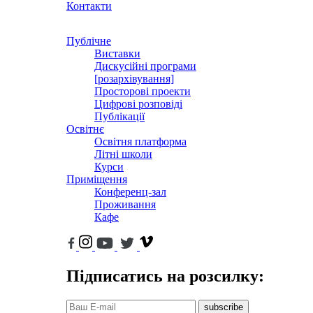
Контакти
Публічне
Виставки
Дискусійні програми
[розархівування]
Просторові проекти
Цифрові розповіді
Публікації
Освітнє
Освітня платформа
Літні школи
Курси
Приміщення
Конференц-зал
Проживання
Кафе
Підписатись на розсилку:
subscribe