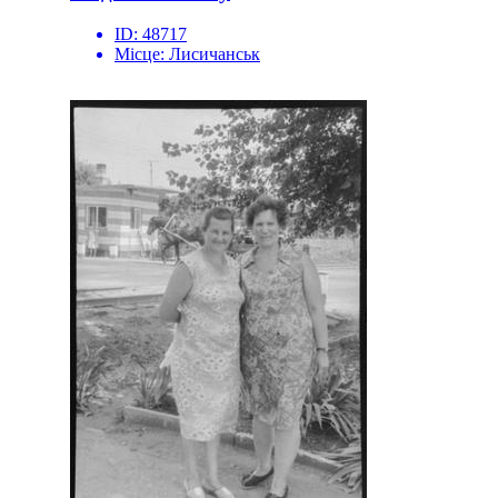
ID:
48717
Місце:
Лисичанськ