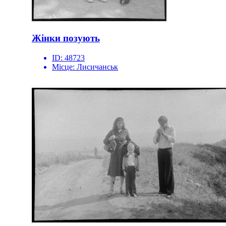
Жінки позують
ID:
48723
Місце:
Лисичанськ