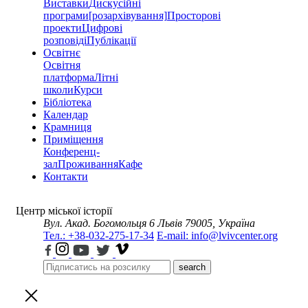
Виставки
Дискусійні
програми
[розархівування]
Просторові
проекти
Цифрові
розповіді
Публікації
Освітнє
Освітня
платформа
Літні
школи
Курси
Бібліотека
Календар
Крамниця
Приміщення
Конференц-
зал
Проживання
Кафе
Контакти
Центр міської історії
Вул. Акад. Богомольця 6
Львів 79005, Україна
Тел.: +38-032-275-17-34
E-mail: info@lvivcenter.org
search