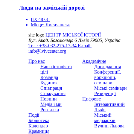
Люди на заміській дорозі
ID:
48731
Місце:
Лисичанськ
site logo
ЦЕНТР МІСЬКОЇ ІСТОРІЇ
Вул. Акад. Богомольця 6
Львів 79005, Україна
Тел.: +38-032-275-17-34
E-mail:
info@lvivcenter.org
Про нас
Академічне
Наша історія та
Дослідження
цілі
Конференції,
Команда
воркшопи,
Будинок
семінари
Співпраця
Міські семінари
Стажування
Резиденції
Новини
Цифрове
Медіа і ми
Інтерактивний
Розсилка
Львів
Події
Міський
Бібліотека
медіаархів
Календар
Вулиці Львова
Крамниця