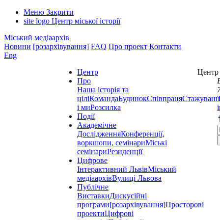
Меню
Закрити
site logo
Центр міської історії
Міський медіаархів
Новини
[розархівування]
FAQ
Про проект
Контакти
Eng
Центр
Центр 
Про
Наша історія та
цілі
Команда
Будинок
Співпраця
Стажуванн
і ми
Розсилка
Події
Академічне
Дослідження
Конференції,
воркшопи, семінари
Міські
семінари
Резиденції
Цифрове
Інтерактивний Львів
Міський
медіаархів
Вулиці Львова
Публічне
Виставки
Дискусійні
програми
[розархівування]
Просторові
проекти
Цифрові