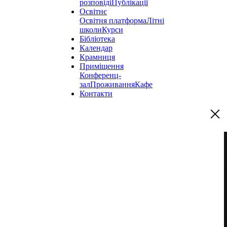
розповіді
Публікації
Освітнє
Освітня платформа
Літні
школи
Курси
Бібліотека
Календар
Крамниця
Приміщення
Конференц-
зал
Проживання
Кафе
Контакти