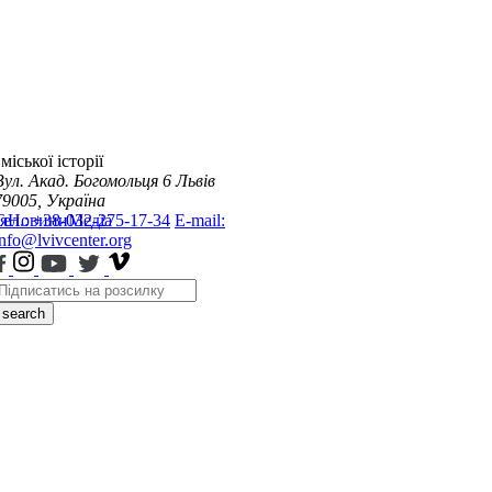
міської історії
Вул. Акад. Богомольця 6
Львів
79005, Україна
я
Тел.: +38-032-275-17-34
Новини
Медіа
E-mail:
info@lvivcenter.org
search