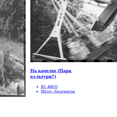
На качелях (Парк
культури?)
ID:
48833
Місце:
Лисичанськ