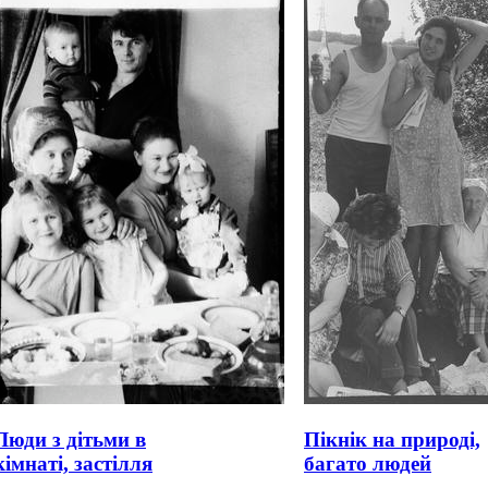
Люди з дітьми в
Пікнік на природі,
кімнаті, застілля
багато людей