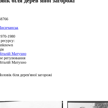
вік біля дерев'яної загорожі
48766
Лисичанськ
1970-1980
 ресурсу:
unknown
ія
Віталій Матухно
ве регулювання
Віталій Матухно
Чоловік біля дерев'яної загорожі