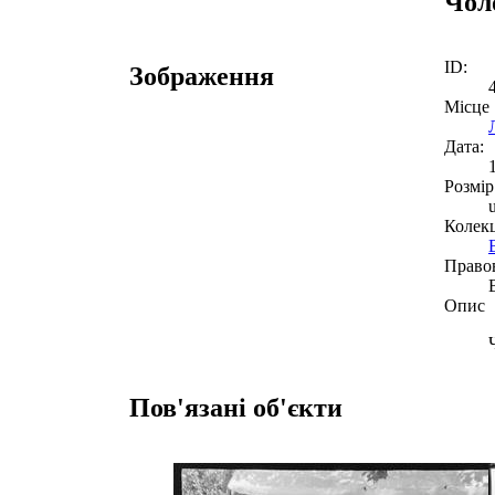
Чоло
ID:
Зображення
Місце
Дата:
Розмір
Колекц
Право
Опис
Пов'язані об'єкти