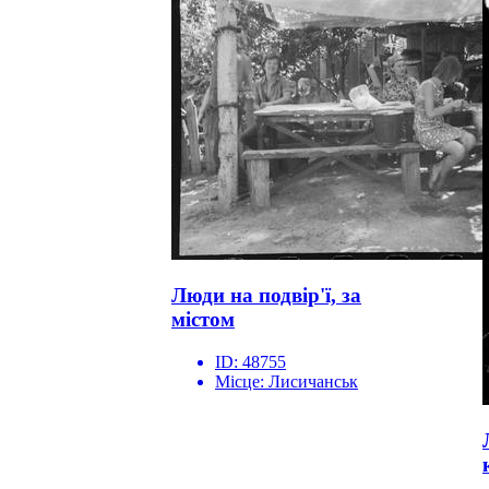
Люди на подвір'ї, за
містом
ID:
48755
Місце:
Лисичанськ