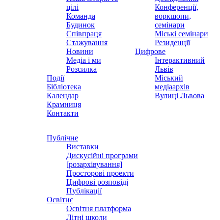
цілі
Конференції,
Команда
воркшопи,
Будинок
семінари
Співпраця
Міські семінари
Стажування
Резиденції
Новини
Цифрове
Медіа і ми
Інтерактивний
Розсилка
Львів
Події
Міський
Бібліотека
медіаархів
Календар
Вулиці Львова
Крамниця
Контакти
Публічне
Виставки
Дискусійні програми
[розархівування]
Просторові проекти
Цифрові розповіді
Публікації
Освітнє
Освітня платформа
Літні школи