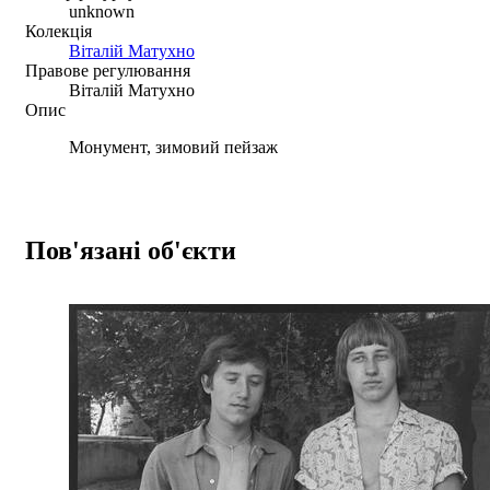
unknown
Колекція
Віталій Матухно
Правове регулювання
Віталій Матухно
Опис
Монумент, зимовий пейзаж
Пов'язані об'єкти