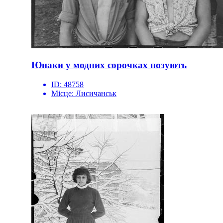
Юнаки у модних сорочках позують
ID:
48758
Місце:
Лисичанськ