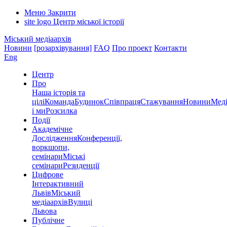
Меню
Закрити
site logo
Центр міської історії
Міський медіаархів
Новини
[розархівування]
FAQ
Про проект
Контакти
Eng
Центр
Про
Наша історія та
цілі
Команда
Будинок
Співпраця
Стажування
Новини
Меді
і ми
Розсилка
Події
Академічне
Дослідження
Конференції,
воркшопи,
семінари
Міські
семінари
Резиденції
Цифрове
Інтерактивний
Львів
Міський
медіаархів
Вулиці
Львова
Публічне