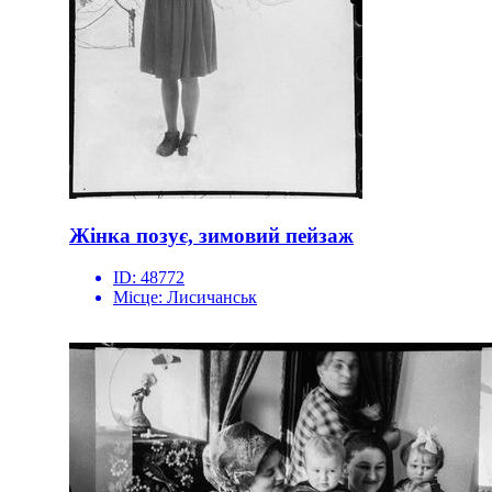
Жінка позує, зимовий пейзаж
ID:
48772
Місце:
Лисичанськ