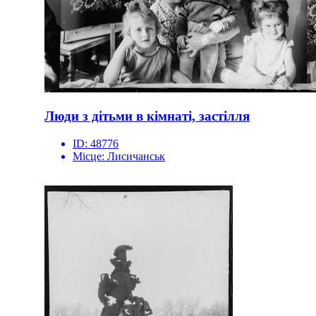
Люди з дітьми в кімнаті, застілля
ID:
48776
Місце:
Лисичанськ