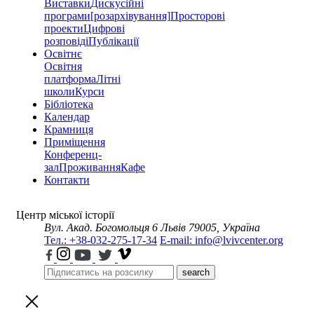
Виставки
Дискусійні
програми
[розархівування]
Просторові
проекти
Цифрові
розповіді
Публікації
Освітнє
Освітня
платформа
Літні
школи
Курси
Бібліотека
Календар
Крамниця
Приміщення
Конференц-
зал
Проживання
Кафе
Контакти
Центр міської історії
Вул. Акад. Богомольця 6
Львів 79005, Україна
Тел.: +38-032-275-17-34
E-mail: info@lvivcenter.org
search