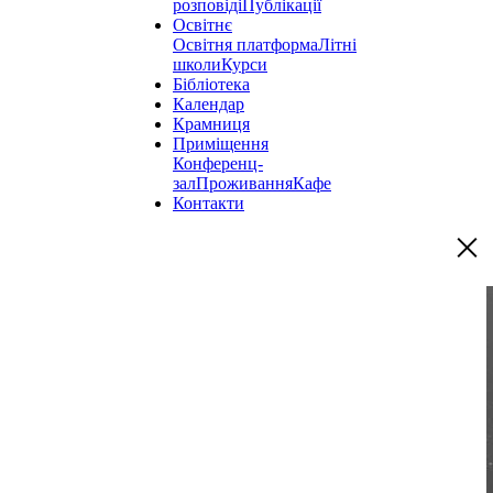
розповіді
Публікації
Освітнє
Освітня платформа
Літні
школи
Курси
Бібліотека
Календар
Крамниця
Приміщення
Конференц-
зал
Проживання
Кафе
Контакти