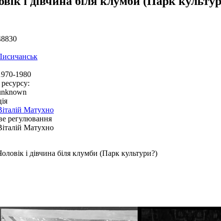
вік і дівчина біля клумби (Парк культу
48830
Лисичанськ
1970-1980
 ресурсу:
unknown
ія
Віталій Матухно
ве регулювання
Віталій Матухно
Чоловік і дівчина біля клумби (Парк культури?)