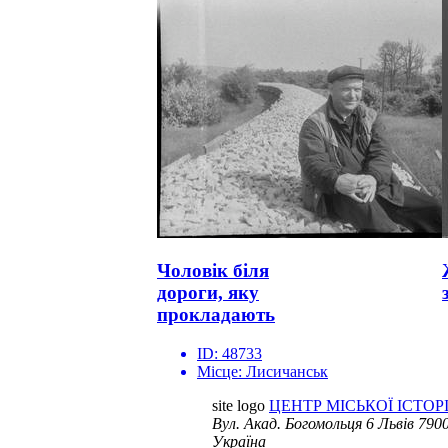
Чоловік біля
дороги, яку
прокладають
ID:
48733
Місце:
Лисичанськ
site logo
ЦЕНТР МІСЬКОЇ ІСТОРІ
Вул. Акад. Богомольця 6
Львів 7900
Україна