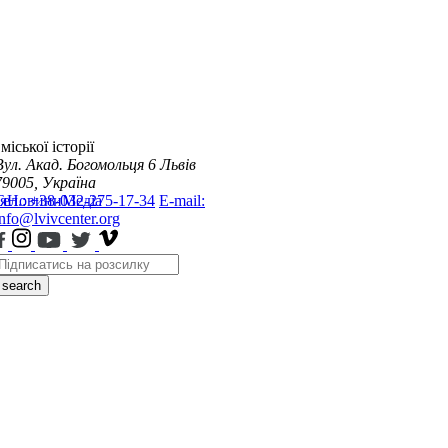
міської історії
Вул. Акад. Богомольця 6
Львів
79005, Україна
я
Тел.: +38-032-275-17-34
Новини
Медіа
E-mail:
info@lvivcenter.org
search