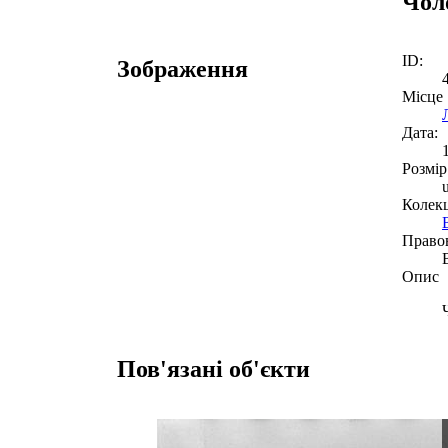
Чоло
ID:
Зображення
Місце
Дата:
Розмір
Колекц
Право
Опис
Пов'язані об'єкти