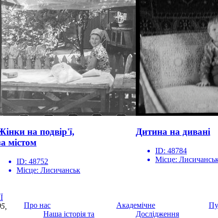
Жінки на подвір'ї,
Дитина на дивані
за містом
ID:
48784
Місце:
Лисичансь
ID:
48752
Місце:
Лисичанськ
Ї
Про нас
Академічне
Пу
5,
Наша історія та
Дослідження