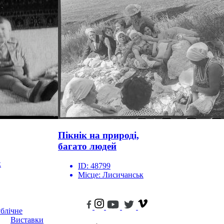
Пікнік на природі,
багато людей
к
ID:
48799
Місце:
Лисичанськ
блічне
Виставки