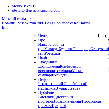
Меню
Закрити
site logo
Центр міської історії
Міський медіаархів
Новини
[розархівування]
FAQ
Про проект
Контакти
Eng
Центр
Центр 
Про
Наша історія та
цілі
Команда
Будинок
Співпраця
Стажуванн
і ми
Розсилка
Події
Академічне
Дослідження
Конференції,
воркшопи, семінари
Міські
семінари
Резиденції
Цифрове
Інтерактивний Львів
Міський
медіаархів
Вулиці Львова
Публічне
Виставки
Дискусійні
програми
[розархівування]
Просторові
проекти
Цифрові