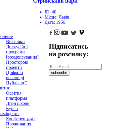
Стрийський парк
ID:
40
Місце:
Львів
Дата:
1956
блічне
Виставки
Підписатись
Дискусійні
програми
на розсилку:
[розархівування]
Просторові
проекти
Цифрові
subscribe
розповіді
Публікації
вітнє
Освітня
платформа
Літні школи
Курси
иміщення
Конференц-зал
Проживання