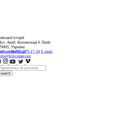
міської історії
Вул. Акад. Богомольця 6
Львів
79005, Україна
я
Тел.: +38-032-275-17-34
Новини
Медіа
E-mail:
info@lvivcenter.org
search