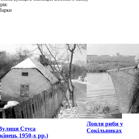
рія:
Парки
Ловля риби у
Вулиця Стуса
Сокільниках
(кінець 1950-х рр.)