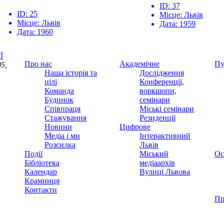
ID:
37
ID:
25
Місце:
Львів
Місце:
Львів
Дата:
1959
Дата:
1960
Ї
Про нас
Академічне
Пу
5,
Наша історія та
Дослідження
цілі
Конференції,
Команда
воркшопи,
Будинок
семінари
Співпраця
Міські семінари
Стажування
Резиденції
Новини
Цифрове
Медіа і ми
Інтерактивний
Розсилка
Львів
Події
Міський
Ос
Бібліотека
медіаархів
Календар
Вулиці Львова
Крамниця
Контакти
Пр