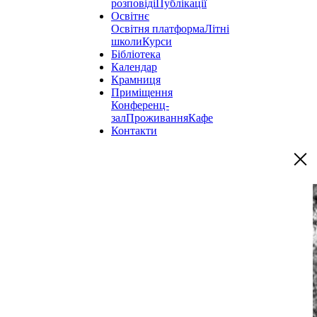
розповіді
Публікації
Освітнє
Освітня платформа
Літні
школи
Курси
Бібліотека
Календар
Крамниця
Приміщення
Конференц-
зал
Проживання
Кафе
Контакти