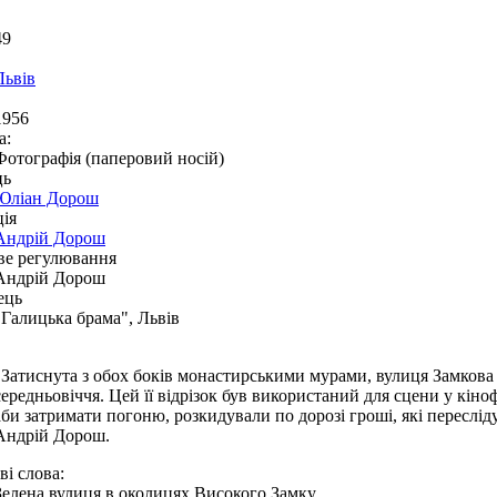
49
Львів
1956
а:
Фотографія (паперовий носій)
ць
Юліан Дорош
ія
Андрій Дорош
ве регулювання
Андрій Дорош
ець
"Галицька брама", Львів
"Затиснута з обох боків монастирськими мурами, вулиця Замкова
середньовіччя. Цей її відрізок був використаний для сцени у кіно
аби затримати погоню, розкидували по дорозі гроші, які пересліду
Андрій Дорош.
і слова:
Зелена вулиця в околицях Високого Замку