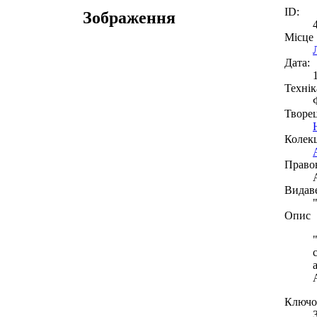
ID:
Зображення
Місце
Дата:
Технік
Творе
Колекц
Право
Видав
Опис
Ключов