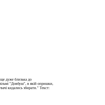
 ще дуже близька до
фільмі "Довбуш", в якій опришки,
вачі кидались збирати." Текст: