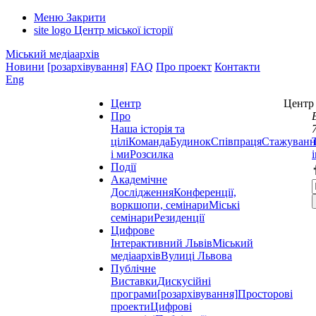
Меню
Закрити
site logo
Центр міської історії
Міський медіаархів
Новини
[розархівування]
FAQ
Про проект
Контакти
Eng
Центр
Центр 
Про
Наша історія та
цілі
Команда
Будинок
Співпраця
Стажуванн
і ми
Розсилка
Події
Академічне
Дослідження
Конференції,
воркшопи, семінари
Міські
семінари
Резиденції
Цифрове
Інтерактивний Львів
Міський
медіаархів
Вулиці Львова
Публічне
Виставки
Дискусійні
програми
[розархівування]
Просторові
проекти
Цифрові