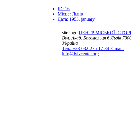
ID:
16
Місце:
Львів
Дата:
1953, january
site logo
ЦЕНТР МІСЬКОЇ ІСТОРІ
Вул. Акад. Богомольця 6
Львів 7900
Україна
Тел.: +38-032-275-17-34
E-mail:
info@lvivcenter.org