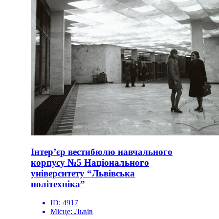
Інтер’єр вестибюлю навчального
корпусу №5 Національного
університету “Львівська
політехніка”
ID:
4917
Місце:
Львів