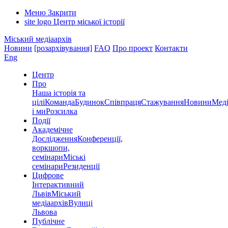
Меню
Закрити
site logo
Центр міської історії
Міський медіаархів
Новини
[розархівування]
FAQ
Про проект
Контакти
Eng
Центр
Про
Наша історія та
цілі
Команда
Будинок
Співпраця
Стажування
Новини
Меді
і ми
Розсилка
Події
Академічне
Дослідження
Конференції,
воркшопи,
семінари
Міські
семінари
Резиденції
Цифрове
Інтерактивний
Львів
Міський
медіаархів
Вулиці
Львова
Публічне