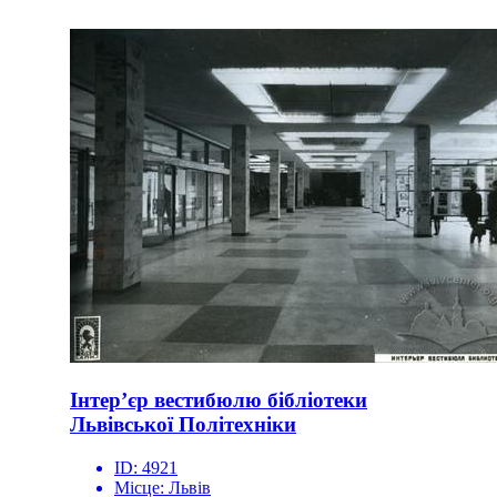
Інтер’єр вестибюлю бібліотеки
Львівської Політехніки
ID:
4921
Місце:
Львів