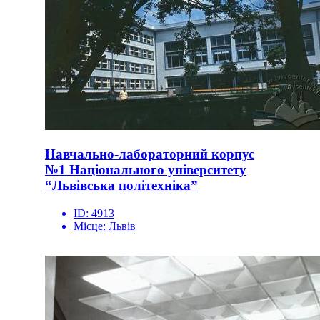
Навчально-лабораторний корпус
№1 Національного університету
“Львівська політехніка”
ID:
4913
Місце:
Львів