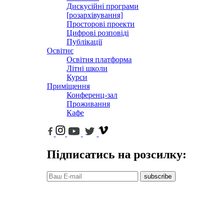
Дискусійні програми
[розархівування]
Просторові проекти
Цифрові розповіді
Публікації
Освітнє
Освітня платформа
Літні школи
Курси
Приміщення
Конференц-зал
Проживання
Кафе
Підписатись на розсилку:
subscribe