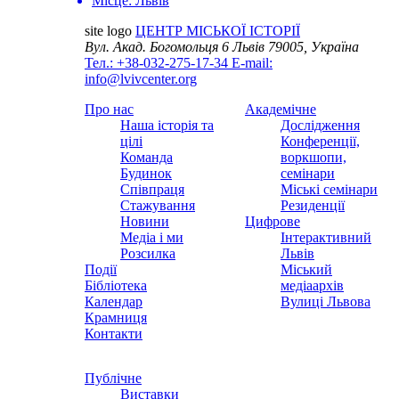
Місце:
Львів
site logo
ЦЕНТР МІСЬКОЇ ІСТОРІЇ
Вул. Акад. Богомольця 6
Львів 79005, Україна
Тел.: +38-032-275-17-34
E-mail:
info@lvivcenter.org
Про нас
Академічне
Наша історія та
Дослідження
цілі
Конференції,
Команда
воркшопи,
Будинок
семінари
Співпраця
Міські семінари
Стажування
Резиденції
Новини
Цифрове
Медіа і ми
Інтерактивний
Розсилка
Львів
Події
Міський
Бібліотека
медіаархів
Календар
Вулиці Львова
Крамниця
Контакти
Публічне
Виставки