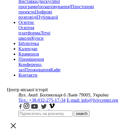
Виставки
Дискусійні
програми
[розархівування]
Просторові
проекти
Цифрові
розповіді
Публікації
Освітнє
Освітня
платформа
Літні
школи
Курси
Бібліотека
Календар
Крамниця
Приміщення
Конференц-
зал
Проживання
Кафе
Контакти
Центр міської історії
Вул. Акад. Богомольця 6
Львів 79005, Україна
Тел.: +38-032-275-17-34
E-mail: info@lvivcenter.org
search